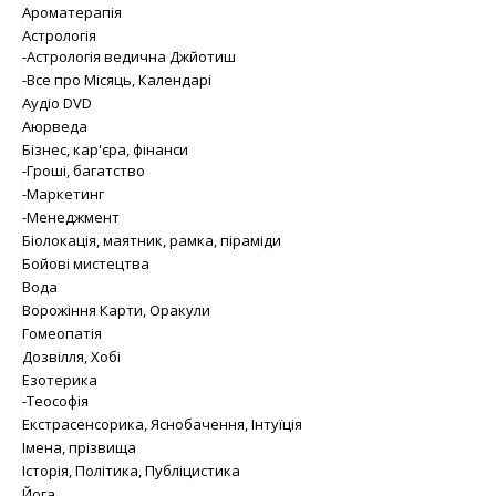
Ароматерапія
Астрологія
-Астрологія ведична Джйотиш
-Все про Місяць, Календарі
Аудіо DVD
Аюрведа
Бізнес, кар'єра, фінанси
-Гроші, багатство
-Маркетинг
-Менеджмент
Біолокація, маятник, рамка, піраміди
Бойові мистецтва
Вода
Ворожіння Карти, Оракули
Гомеопатія
Дозвілля, Хобі
Езотерика
-Теософія
Екстрасенсорика, Яснобачення, Інтуїція
Імена, прізвища
Історія, Політика, Публіцистика
Йога