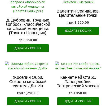
Валентин Селиванов.
Целительные точки
Д. Дубровин. Трудные
грн.
1,250.00
вопросы классической
китайской медицины.
ДОДАТИ У КОШИК
(Трактат Наньцзин)
грн.
850.00
ДОДАТИ У КОШИК
Жоселин Обри.
Кеннет Рэй Стабс.
Секреты китайской
Танец любви.
системы До-Ин
Тантрический массаж
грн.
1,250.00
грн.
850.00
ДОДАТИ У КОШИК
ДОДАТИ У КОШИК