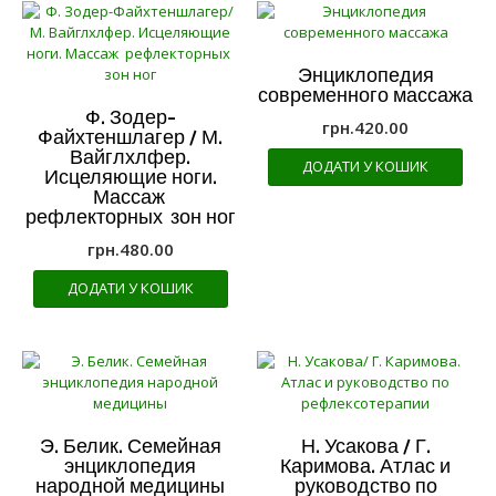
Энциклопедия
современного массажа
Ф. Зодер-
грн.
420.00
Файхтеншлагер / М.
Вайглхлфер.
ДОДАТИ У КОШИК
Исцеляющие ноги.
Массаж
рефлекторных зон ног
грн.
480.00
ДОДАТИ У КОШИК
Э. Белик. Семейная
Н. Усакова / Г.
энциклопедия
Каримова. Атлас и
народной медицины
руководство по