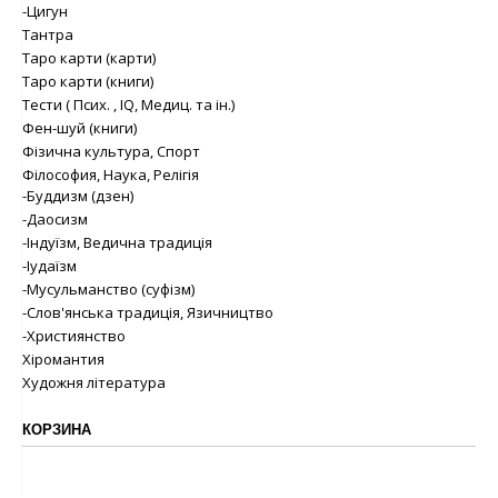
-Цигун
Тантра
Таро карти (карти)
Таро карти (книги)
Тести ( Псих. , IQ, Медиц. та ін.)
Фен-шуй (книги)
Фізична культура, Спорт
Філософия, Наука, Релігія
-Буддизм (дзен)
-Даосизм
-Індуїзм, Ведична традиція
-Іудаїзм
-Мусульманство (суфізм)
-Слов'янська традиція, Язичництво
-Християнство
Хіромантия
Художня література
КОРЗИНА