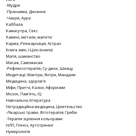
-Мудри
-Пранаяма, Дихання
-Чакри, Аура
Каббала
Камасутра, Секс
Камені, метали, магніти
Карма, Реінкарнація, Астрал
Книга змін, І-Цзін (книги)
Магія, шаманство
Масаж, Самомасаж
-Рефлексотерапія, Су-джок, Шиацу
Медитації, Мантри, Янтри, Мандали
Медицина, здоров'я
Міфи, Притчі, Казки, Афоризми
Мозок, Пам'ять, IQ
Навчальна література
Нетрадиційна медицина, Цілительство
-Лікарські трави, Фітотерапія, Гриби
-Терапія зцілення кольорами
НЛП, Гіпноз, Аутотренінг
Нумерологія