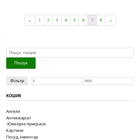
←
1
2
3
4
5
6
7
8
→
Шукати:
Пошук
Фільтр
КОШИК
Ангели
Антикваріат
-Ювелірні прикраси
Картини
Посуд, інвентар