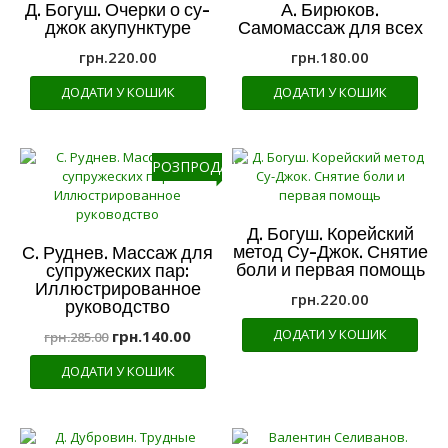
Д. Богуш. Очерки о су-
А. Бирюков.
джок акупунктуре
Самомассаж для всех
грн.
220.00
грн.
180.00
ДОДАТИ У КОШИК
ДОДАТИ У КОШИК
РОЗПРОДАЖ!
Д. Богуш. Корейский
метод Су-Джок. Снятие
С. Руднев. Массаж для
боли и первая помощь
супружеских пар:
Иллюстрированное
грн.
220.00
руководство
ДОДАТИ У КОШИК
грн.
140.00
грн.
285.00
ДОДАТИ У КОШИК