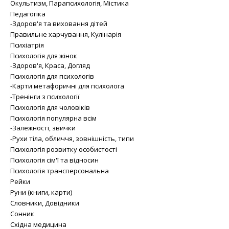
Окультизм, Парапсихологія, Містика
Педагогіка
-Здоров'я та виховання дітей
Правильне харчування, Кулінарія
Психіатрія
Психологія для жінок
-Здоров'я, Краса, Догляд
Психологія для психологів
-Карти метафоричні для психолога
-Тренінги з психології
Психологія для чоловіків
Психологія популярна всім
-Залежності, звички
-Рухи тіла, обличчя, зовнішність, типи
Психологія розвитку особистості
Психологія сім'ї та відносин
Психологія трансперсональна
Рейки
Руни (книги, карти)
Словники, Довідники
Сонник
Східна медицина