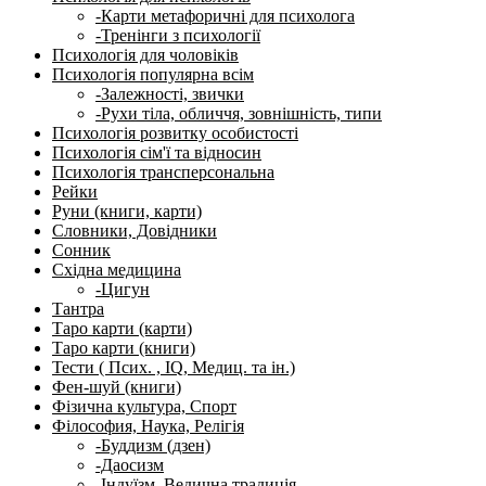
-Карти метафоричні для психолога
-Тренінги з психології
Психологія для чоловіків
Психологія популярна всім
-Залежності, звички
-Рухи тіла, обличчя, зовнішність, типи
Психологія розвитку особистості
Психологія сім'ї та відносин
Психологія трансперсональна
Рейки
Руни (книги, карти)
Словники, Довідники
Сонник
Східна медицина
-Цигун
Тантра
Таро карти (карти)
Таро карти (книги)
Тести ( Псих. , IQ, Медиц. та ін.)
Фен-шуй (книги)
Фізична культура, Спорт
Філософия, Наука, Релігія
-Буддизм (дзен)
-Даосизм
-Індуїзм, Ведична традиція