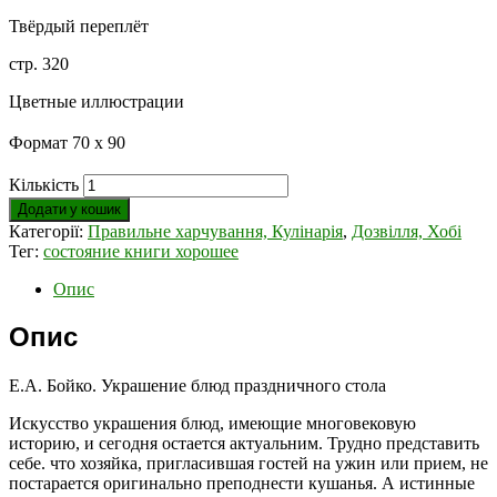
Твёрдый переплёт
стр. 320
Цветные иллюстрации
Формат
70 х 90
Кількість
Додати у кошик
Категорії:
Правильне харчування, Кулінарія
,
Дозвілля, Хобі
Тег:
состояние книги хорошее
Опис
Опис
Е.А. Бойко. Украшение блюд праздничного стола
Искусство украшения блюд, имеющие многовековую
историю, и сегодня остается актуальним. Трудно представить
себе. что хозяйка, пригласившая гостей на ужин или прием, не
постарается оригинально преподнести кушанья. А истинные