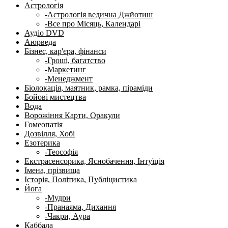
Астрологія
-Астрологія ведична Джйотиш
-Все про Місяць, Календарі
Аудіо DVD
Аюрведа
Бізнес, кар'єра, фінанси
-Гроші, багатство
-Маркетинг
-Менеджмент
Біолокація, маятник, рамка, піраміди
Бойові мистецтва
Вода
Ворожіння Карти, Оракули
Гомеопатія
Дозвілля, Хобі
Езотерика
-Теософія
Екстрасенсорика, Яснобачення, Інтуїція
Імена, прізвища
Історія, Політика, Публіцистика
Йога
-Мудри
-Пранаяма, Дихання
-Чакри, Аура
Каббала