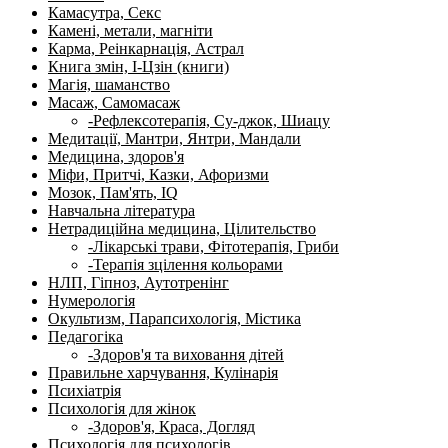
Камасутра, Секс
Камені, метали, магніти
Карма, Реінкарнація, Астрал
Книга змін, І-Цзін (книги)
Магія, шаманство
Масаж, Самомасаж
-Рефлексотерапія, Су-джок, Шиацу
Медитації, Мантри, Янтри, Мандали
Медицина, здоров'я
Міфи, Притчі, Казки, Афоризми
Мозок, Пам'ять, IQ
Навчальна література
Нетрадиційна медицина, Цілительство
-Лікарські трави, Фітотерапія, Гриби
-Терапія зцілення кольорами
НЛП, Гіпноз, Аутотренінг
Нумерологія
Окультизм, Парапсихологія, Містика
Педагогіка
-Здоров'я та виховання дітей
Правильне харчування, Кулінарія
Психіатрія
Психологія для жінок
-Здоров'я, Краса, Догляд
Психологія для психологів