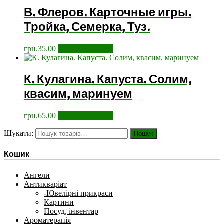
В. Флеров. Карточные игры.
Тройка, Семерка, Туз.
грн.
35.00
Додати у кошик
К. Кулагина. Капуста. Солим,
квасим, маринуем
грн.
65.00
Додати у кошик
Шукати:
Пошук
Кошик
Ангели
Антикваріат
-Ювелірні прикраси
Картини
Посуд, інвентар
Ароматерапія