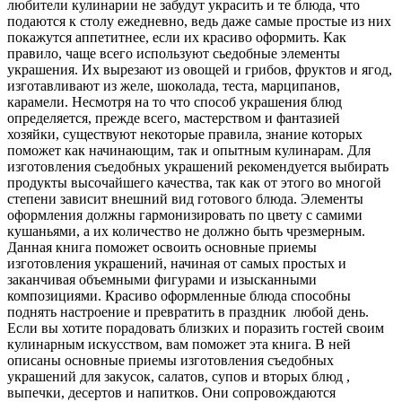
любители кулинарии не забудут украсить и те блюда, что
подаются к столу ежедневно, ведь даже самые простые из них
покажутся аппетитнее, если их красиво оформить. Как
правило, чаще всего используют сьедобные элементы
украшения. Их вырезают из овощей и грибов, фруктов и ягод,
изготавливают из желе, шоколада, теста, марципанов,
карамели. Несмотря на то что способ украшения блюд
определяется, прежде всего, мастерством и фантазией
хозяйки, существуют некоторые правила, знание которых
поможет как начинающим, так и опытным кулинарам. Для
изготовления съедобных украшений рекомендуется выбирать
продукты высочайшего качества, так как от этого во многой
степени зависит внешний вид готового блюда. Элементы
оформления должны гармонизировать по цвету с самими
кушаньями, а их количество не должно быть чрезмерным.
Данная книга поможет освоить основные приемы
изготовления украшений, начиная от самых простых и
заканчивая объемными фигурами и изысканными
композициями. Красиво оформленные блюда способны
поднять настроение и превратить в праздник любой день.
Если вы хотите порадовать близких и поразить гостей своим
кулинарным искусством, вам поможет эта книга. В ней
описаны основные приемы изготовления съедобных
украшений для закусок, салатов, супов и вторых блюд ,
выпечки, десертов и напитков. Они сопровождаются