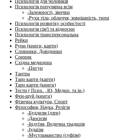
Психологія для чоловіків
Психологія популярна всім
-Залежності, звички
-Рухи тіла, обличчя, зовнішність, типи
Психологія розвитку особистості
Психологія сім'ї та відносин
Психологія трансперсональна
Рейки
Руни (книги, карти)
Словники, Довідники
Сонник
Східна медицина
-Цигун
Тантра
Таро карти (карти)
Таро карти (книги)
Тести ( Псих. , IQ, Медиц. та ін.)
Фен-шуй (книги)
Фізична культура, Спорт
Філософия, Наука, Релігія
-Буддизм (дзен)
-Даосизм
-Індуїзм, Ведична традиція
-Іудаїзм
-Мусульманство (суфізм)