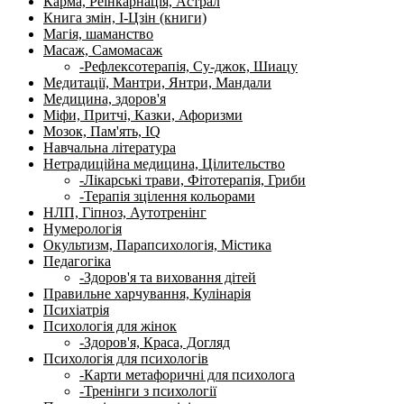
Карма, Реінкарнація, Астрал
Книга змін, І-Цзін (книги)
Магія, шаманство
Масаж, Самомасаж
-Рефлексотерапія, Су-джок, Шиацу
Медитації, Мантри, Янтри, Мандали
Медицина, здоров'я
Міфи, Притчі, Казки, Афоризми
Мозок, Пам'ять, IQ
Навчальна література
Нетрадиційна медицина, Цілительство
-Лікарські трави, Фітотерапія, Гриби
-Терапія зцілення кольорами
НЛП, Гіпноз, Аутотренінг
Нумерологія
Окультизм, Парапсихологія, Містика
Педагогіка
-Здоров'я та виховання дітей
Правильне харчування, Кулінарія
Психіатрія
Психологія для жінок
-Здоров'я, Краса, Догляд
Психологія для психологів
-Карти метафоричні для психолога
-Тренінги з психології