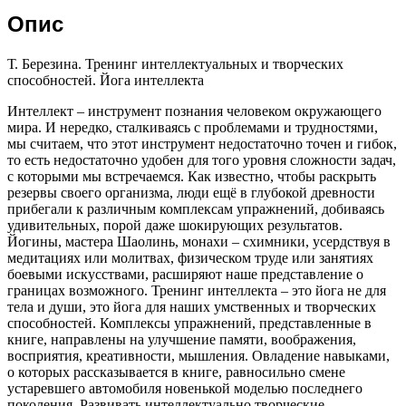
Опис
Т. Березина. Тренинг интеллектуальных и творческих
способностей. Йога интеллекта
Интеллект – инструмент познания человеком окружающего
мира. И нередко, сталкиваясь с проблемами и трудностями,
мы считаем, что этот инструмент недостаточно точен и гибок,
то есть недостаточно удобен для того уровня сложности задач,
с которыми мы встречаемся. Как известно, чтобы раскрыть
резервы своего организма, люди ещё в глубокой древности
прибегали к различным комплексам упражнений, добиваясь
удивительных, порой даже шокирующих результатов.
Йогины, мастера Шаолинь, монахи – схимники, усердствуя в
медитациях или молитвах, физическом труде или занятиях
боевыми искусствами, расширяют наше представление о
границах возможного. Тренинг интеллекта – это йога не для
тела и души, это йога для наших умственных и творческих
способностей. Комплексы упражнений, представленные в
книге, направлены на улучшение памяти, воображения,
восприятия, креативности, мышления. Овладение навыками,
о которых рассказывается в книге, равносильно смене
устаревшего автомобиля новенькой моделью последнего
поколения. Развивать интеллектуально творческие