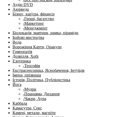
Аудіо DVD
Аюрведа
Бізнес, кар'єра, фінанси
-Гроші, багатство
-Маркетинг
-Менеджмент
Біолокація, маятник, рамка, піраміди
Бойові мистецтва
Вода
Ворожіння Карти, Оракули
Гомеопатія
Дозвілля, Хобі
Езотерика
-Теософія
Екстрасенсорика, Яснобачення, Інтуїція
Імена, прізвища
Історія, Політика, Публіцистика
Йога
-Мудри
-Пранаяма, Дихання
-Чакри, Аура
Каббала
Камасутра, Секс
Камені, метали, магніти