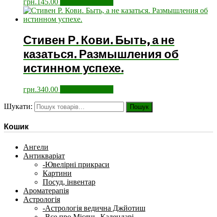
грн.
145.00
Додати у кошик
Стивен Р. Кови. Быть, а не
казаться. Размышления об
истинном успехе.
грн.
340.00
Додати у кошик
Шукати:
Пошук
Кошик
Ангели
Антикваріат
-Ювелірні прикраси
Картини
Посуд, інвентар
Ароматерапія
Астрологія
-Астрологія ведична Джйотиш
-Все про Місяць, Календарі