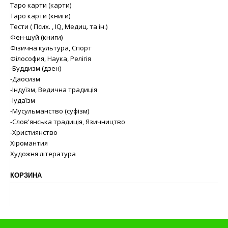
Таро карти (карти)
Таро карти (книги)
Тести ( Псих. , IQ, Медиц. та ін.)
Фен-шуй (книги)
Фізична культура, Спорт
Філософия, Наука, Релігія
-Буддизм (дзен)
-Даосизм
-Індуїзм, Ведична традиція
-Іудаїзм
-Мусульманство (суфізм)
-Слов'янська традиція, Язичництво
-Християнство
Хіромантия
Художня література
КОРЗИНА