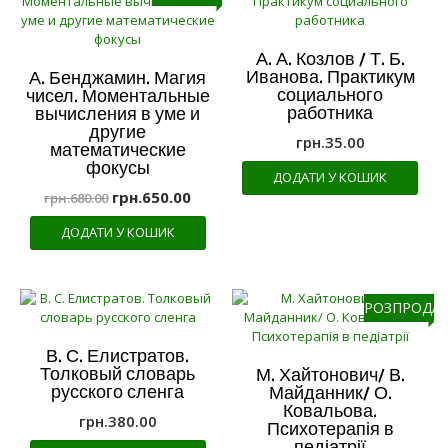
А. А. Козлов / Т. Б.
Иванова. Практикум
А. Бенджамин. Магия
социального
чисел. Моментальные
работника
вычисления в уме и
другие
грн.
35.00
математические
фокусы
ДОДАТИ У КОШИК
грн.
650.00
грн.
680.00
ДОДАТИ У КОШИК
РОЗПРОДАЖ
В. С. Елистратов.
Толковый словарь
М. Хайтонович/ В.
русского сленга
Майданник/ О.
Ковальова.
грн.
380.00
Психотерапія в
педіатрії