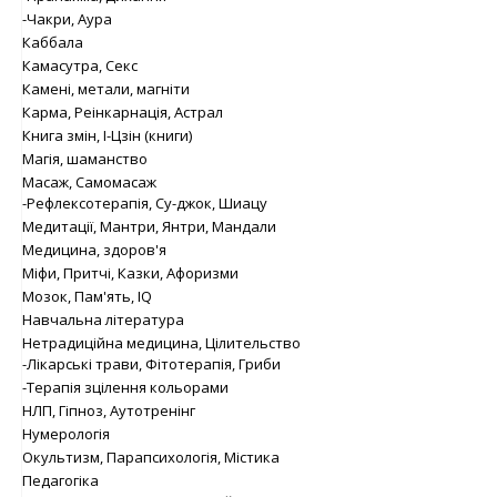
-Чакри, Аура
Каббала
Камасутра, Секс
Камені, метали, магніти
Карма, Реінкарнація, Астрал
Книга змін, І-Цзін (книги)
Магія, шаманство
Масаж, Самомасаж
-Рефлексотерапія, Су-джок, Шиацу
Медитації, Мантри, Янтри, Мандали
Медицина, здоров'я
Міфи, Притчі, Казки, Афоризми
Мозок, Пам'ять, IQ
Навчальна література
Нетрадиційна медицина, Цілительство
-Лікарські трави, Фітотерапія, Гриби
-Терапія зцілення кольорами
НЛП, Гіпноз, Аутотренінг
Нумерологія
Окультизм, Парапсихологія, Містика
Педагогіка