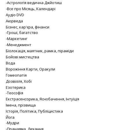
-Астрологія ведична Джйотиш
-Все про Місяць, Календарі
Аудіо DVD
Аюрведа
Бізнес, кар'єра, фінанси
-Гроші, багатство
-Маркетинг
-Менеджмент
Біолокація, маятник, рамка, піраміди
Бойові мистецтва
Вода
Ворожіння Карти, Оракули
Гомеопатія
Дозвілля, Хобі
Езотерика
-Теософія
Екстрасенсорика, Яснобачення, Інтуїція
Імена, прізвища
Історія, Політика, Публіцистика
Йога
-Мудри
-Пранаяма, Дихання