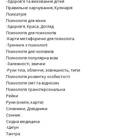
-Здоров'я та виховання дітей
Правильне харчування, Кулінарія
Психіатрія
Психологія для жінок
-Здоров'я, Краса, Догляд
Психологія для психологів
-Карти метафоричні для психолога
-Тренінги з психології
Психологія для чоловіків
Психологія популярна всім
-Залежності, звички
-Рухи тіла, обличчя, зовнішність, типи
Психологія розвитку особистості
Психологія сім'ї та відносин
Психологія трансперсональна
Рейки
Руни (книги, карти)
Словники, Довідники
Сонник
Східна медицина
-Цигун
Тантра