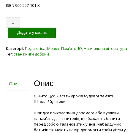
ISBN 966-557-101-Х
Кількість
Додати у кошик
Категорії:
Педагогіка
,
Мозок, Пам'ять, IQ
,
Навчальна література
Тег:
стан книги добрий
Опис
Опис
Є. Антощук. Десять уроків чудової пам’яті.
Школа Ейдетики.
Швидка психологічна допомога або вузлики
напам’ять для: вчителів, що бажають бачити
перед собою талановитих учнів, небайдужих
батьків які мають намір допомогти своїм дітям у