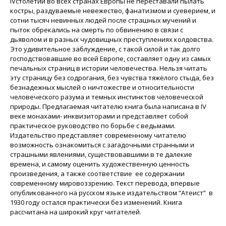
IVстолетий во всех странах Европы не переставали пылать
костры, раздуваемые невежество, фанатизмом и суеверием, и
сотни тысяч невинных людей после страшных мучений и
пыток обрекались на смерть по обвинению в связи с
дьяволом и в разных чудовищных преступлениях колдовства.
Это удивительное заблуждение, с такой силой и так долго
господствовавшие во всей Европе, составляет одну из самых
печальных страниц в истории человечества. Нельзя читать
эту страницу без содрогания, без чувства тяжёлого стыда, без
безнадежных мыслей о ничтожестве и относительности
человеческого разума и темных инстинктов человеческой
природы. Предлагаемая читателю книга была написана в IV
веке монахами- инквизиторами и представляет собой
практическое руководство по борьбе с ведьмами.
Издательство представляет современному читателю
возможность ознакомиться с загадочными странными и
страшными явлениями, существовавшими в те далекие
времена, и самому оценить художественную ценность
произведения, а также соответствие ее содержании
современному мировоззрению. Текст перевода, впервые
опубликованного на русском языке издательством “Атеист” в
1930 году остался практически без изменений. Книга
рассчитана на широкий круг читателей.