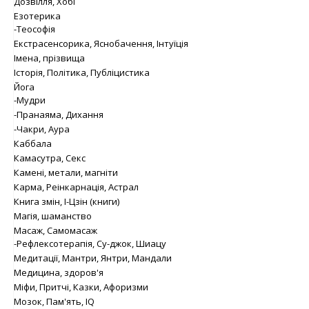
Дозвілля, Хобі
Езотерика
-Теософія
Екстрасенсорика, Яснобачення, Інтуїція
Імена, прізвища
Історія, Політика, Публіцистика
Йога
-Мудри
-Пранаяма, Дихання
-Чакри, Аура
Каббала
Камасутра, Секс
Камені, метали, магніти
Карма, Реінкарнація, Астрал
Книга змін, І-Цзін (книги)
Магія, шаманство
Масаж, Самомасаж
-Рефлексотерапія, Су-джок, Шиацу
Медитації, Мантри, Янтри, Мандали
Медицина, здоров'я
Міфи, Притчі, Казки, Афоризми
Мозок, Пам'ять, IQ