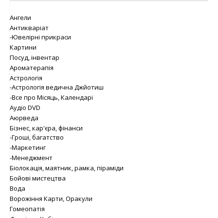
Ангели
Антикваріат
-Ювелірні прикраси
Картини
Посуд, інвентар
Ароматерапія
Астрологія
-Астрологія ведична Джйотиш
-Все про Місяць, Календарі
Аудіо DVD
Аюрведа
Бізнес, кар'єра, фінанси
-Гроші, багатство
-Маркетинг
-Менеджмент
Біолокація, маятник, рамка, піраміди
Бойові мистецтва
Вода
Ворожіння Карти, Оракули
Гомеопатія