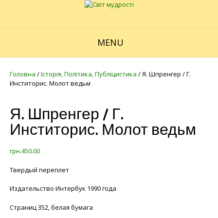
MENU
Головна
/
Історія, Політика, Публіцистика
/ Я. Шпренгер / Г.
Инститорис. Молот ведьм
Я. Шпренгер / Г.
Инститорис. Молот ведьм
грн.
450.00
Твердый переплет
Издательство Интербук 1990 года
Страниц 352, белая бумага