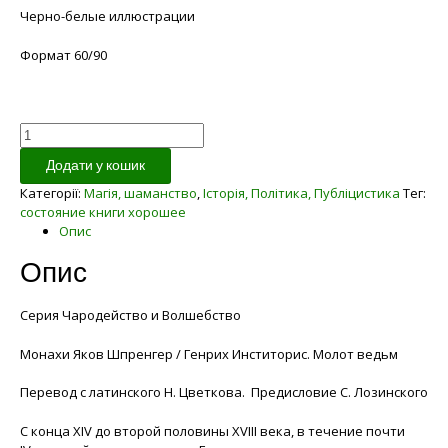
Черно-белые иллюстрации
Формат 60/90
Кількість
Додати у кошик
Категорії:
Магія, шаманство
,
Історія, Політика, Публіцистика
Тег:
состояние книги хорошее
Опис
Опис
Серия Чародейство и Волшебство
Монахи Яков Шпренгер / Генрих Инститорис. Молот ведьм
Перевод с латинского Н. Цветкова. Предисловие С. Лозинского
С конца XIV до второй половины XVIII века, в течение почти