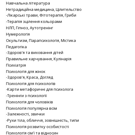
Навчальна література
Нетрадиційна медицина, Цілительство
-Лікарські трави, Фітотерапія, Гриби
-Терапія зцілення кольорами
НЛП, Гіпноз, Аутотренінг
Нумерологія
Окультизм, Парапсихологія, Містика
Педагогіка
-Здоров'я та виховання дітей
Правильне харчування, Кулінарія
Психіатрія
Психологія для жінок
-Здоров'я, Краса, Догляд
Психологія для психологів
-Карти метафоричні для психолога
-Тренінги з психології
Психологія для чоловіків
Психологія популярна всім
-Залежності, звички
-Рухи тіла, обличчя, зовнішність, типи
Психологія розвитку особистості
Психологія сім'ї та відносин