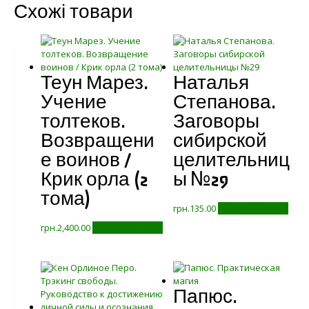
Схожі товари
Теун Марез.
Наталья
Учение
Степанова.
толтеков.
Заговоры
Возвращени
сибирской
е воинов /
целительниц
Крик орла (2
ы №29
тома)
грн.
135.00
Додати у кошик
грн.
2,400.00
Додати у кошик
Папюс.