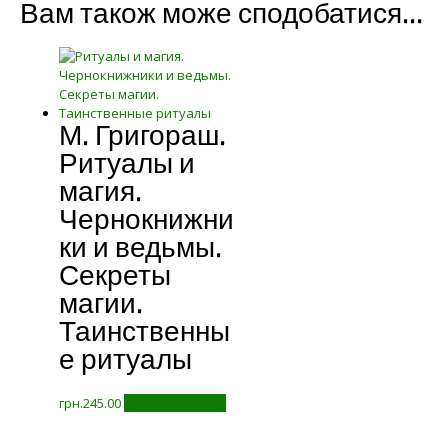
Вам також може сподобатися…
М. Григораш.
Ритуалы и
магия.
Чернокнижни
ки и ведьмы.
Секреты
магии.
Таинственны
е ритуалы
грн.
245.00
Додати у кошик