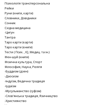
Психологія трансперсональна
Рейки
Руни (книги, карти)
Словники, Довідники
Сонник
Східна медицина
-Цигун
Тантра
Таро карти (карти)
Таро карти (книги)
Тести ( Псих. , IQ, Медиц. та ін.)
Фен-шуй (книги)
Фізична культура, Спорт
Філософия, Наука, Релігія
-Буддизм (дзен)
-Даосизм
-Індуїзм, Ведична традиція
-Іудаїзм
-Мусульманство (суфізм)
-Слов'янська традиція, Язичництво
-Християнство