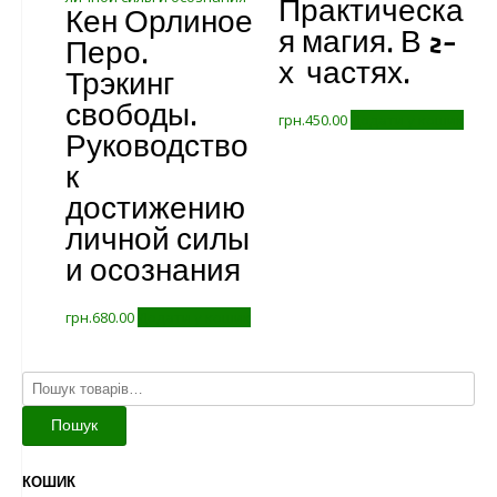
Практическа
Кен Орлиное
я магия. В 2-
Перо.
х частях.
Трэкинг
свободы.
грн.
450.00
Додати у кошик
Руководство
к
достижению
личной силы
и осознания
грн.
680.00
Додати у кошик
Шукати:
Пошук
КОШИК