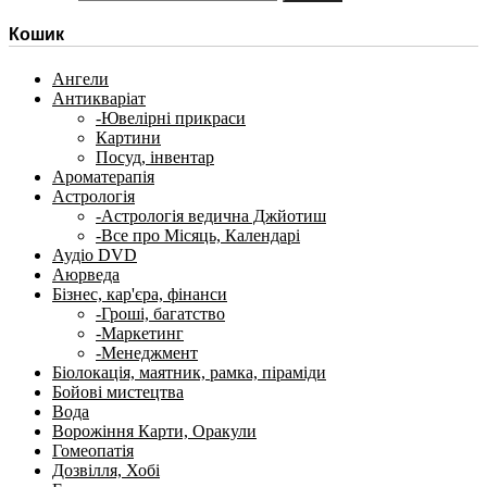
Кошик
Ангели
Антикваріат
-Ювелірні прикраси
Картини
Посуд, інвентар
Ароматерапія
Астрологія
-Астрологія ведична Джйотиш
-Все про Місяць, Календарі
Аудіо DVD
Аюрведа
Бізнес, кар'єра, фінанси
-Гроші, багатство
-Маркетинг
-Менеджмент
Біолокація, маятник, рамка, піраміди
Бойові мистецтва
Вода
Ворожіння Карти, Оракули
Гомеопатія
Дозвілля, Хобі