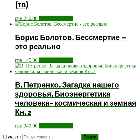
(тв)
грн.
240.00
Додати у кошик
Борис Болотов. Бессмертие –
это реально
грн.
145.00
Додати у кошик
В. Петренко. Загадка нашего
здоровья. Биоэнергетика
человека- космическая и земная
Кн. 2
грн.
340.00
Додати у кошик
Шукати:
Пошук