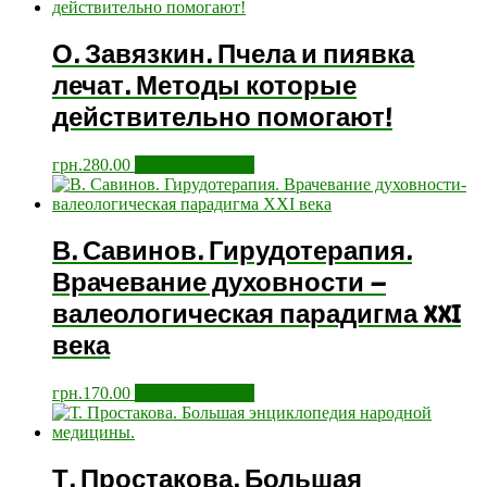
О. Завязкин. Пчела и пиявка
лечат. Методы которые
действительно помогают!
грн.
280.00
Додати у кошик
В. Савинов. Гирудотерапия.
Врачевание духовности –
валеологическая парадигма XXI
века
грн.
170.00
Додати у кошик
Т. Простакова. Большая