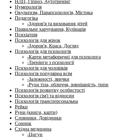
НЛП, Гіпноз, Аутотренінг
Нумерологія
Окультизм, Парапсихологія, Містика
Педагогіка
-Здоров'я та виховання дітей
Правильне харчування, Кулінарія
Психіатрія
Психологія для жінок
-Здоров'я, Краса, Догляд
Психологія для психологів
-Карти метафоричні для психолога
-Тренінги з психології
Психологія для чоловіків
Психологія популярна всім
-Залежності, звички
-Рухи тіла, обличчя, зовнішність, типи
Психологія розвитку особистості
Психологія сім'ї та відносин
Психологія трансперсональна
Рейки
Руни (книги, карти)
Словники, Довідники
Сонник
Східна медицина
-Цигун