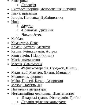
Езотерика
-Теософія
Екстрасенсорика, Яснобачення, Інтуїція
Імена, прізвища
Історія, Політика, Публіцистика
Йога
-Мудри
-Пранаяма, Дихання
-Чакри, Аура
Каббала
Камасутра, Секс
Камені, метали, магніти
Карма, Реінкарнація, Астрал
Книга змін, І-Цзін (книги)
Магія, шаманство
Масаж, Самомасаж
-Рефлексотерапія, Су-джок, Шиацу
Медитації, Мантри, Янтри, Мандали
Медицина, здоров'я
Міфи, Притчі, Казки, Афоризми
Мозок, Пам'ять, IQ
Навчальна література
Нетрадиційна медицина, Цілительство
-Лікарські трави, Фітотерапія, Гриби
-Терапія зцілення кольорами