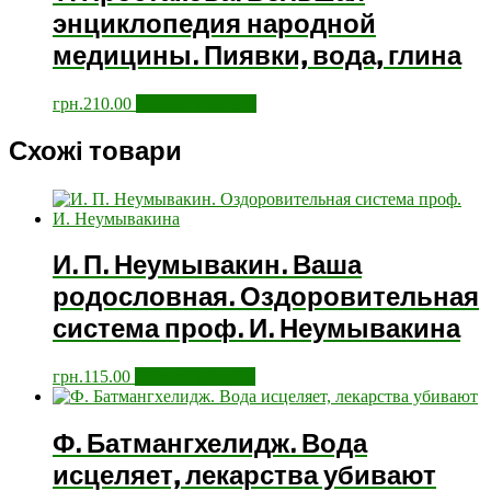
энциклопедия народной
медицины. Пиявки, вода, глина
грн.
210.00
Додати у кошик
Схожі товари
И. П. Неумывакин. Ваша
родословная. Оздоровительная
система проф. И. Неумывакина
грн.
115.00
Додати у кошик
Ф. Батмангхелидж. Вода
исцеляет, лекарства убивают