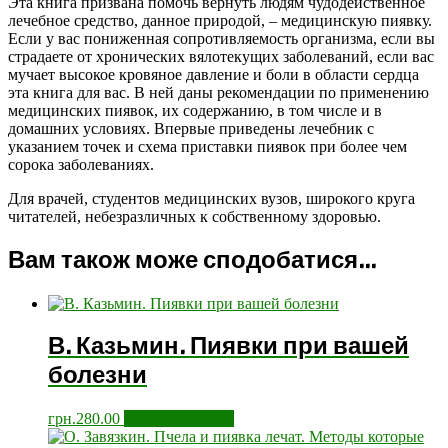
Эта книга призвана помочь вернуть людям чудодейственное
лечебное средство, данное природой, – медицинскую пиявку.
Если у вас пониженная сопротивляемость организма, если вы
страдаете от хронических вялотекущих заболеваний, если вас
мучает высокое кровяное давление и боли в области сердца
эта книга для вас. В ней даны рекомендации по применению
медицинских пиявок, их содержанию, в том числе и в
домашних условиях. Впервые приведены лечебник с
указанием точек и схема приставки пиявок при более чем
сорока заболеваниях.
Для врачей, студентов медицинских вузов, широкого круга
читателей, небезразличных к собственному здоровью.
Вам також може сподобатися…
В. Казьмин. Пиявки при вашей
болезни
грн.
280.00
Додати у кошик