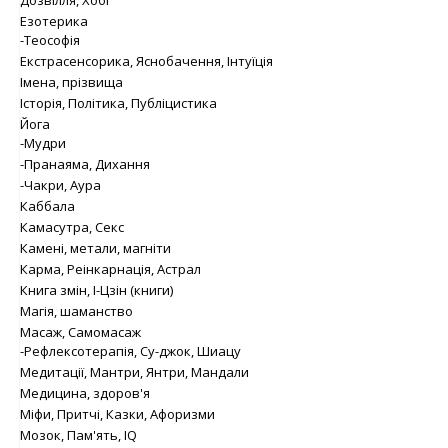
Дозвілля, Хобі
Езотерика
-Теософія
Екстрасенсорика, Яснобачення, Інтуїція
Імена, прізвища
Історія, Політика, Публіцистика
Йога
-Мудри
-Пранаяма, Дихання
-Чакри, Аура
Каббала
Камасутра, Секс
Камені, метали, магніти
Карма, Реінкарнація, Астрал
Книга змін, І-Цзін (книги)
Магія, шаманство
Масаж, Самомасаж
-Рефлексотерапія, Су-джок, Шиацу
Медитації, Мантри, Янтри, Мандали
Медицина, здоров'я
Міфи, Притчі, Казки, Афоризми
Мозок, Пам'ять, IQ