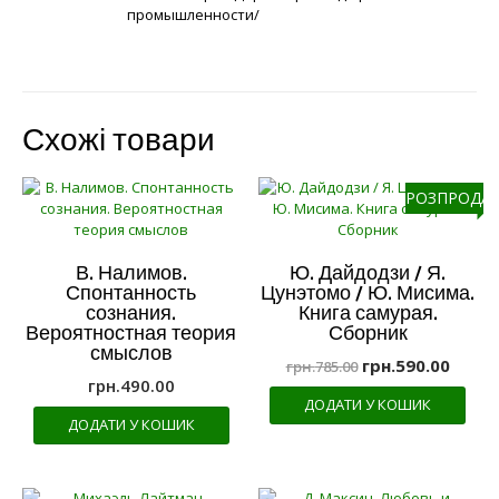
промышленности/
Схожі товари
РОЗПРОДАЖ
В. Налимов.
Ю. Дайдодзи / Я.
Спонтанность
Цунэтомо / Ю. Мисима.
сознания.
Книга самурая.
Вероятностная теория
Сборник
смыслов
грн.
590.00
грн.
785.00
грн.
490.00
ДОДАТИ У КОШИК
ДОДАТИ У КОШИК