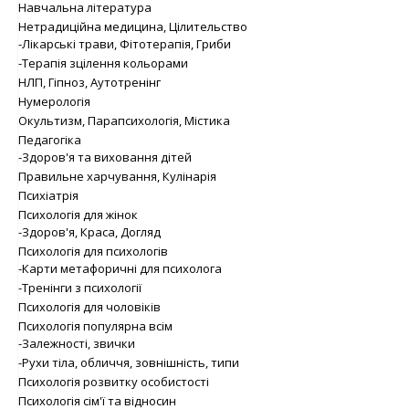
Навчальна література
Нетрадиційна медицина, Цілительство
-Лікарські трави, Фітотерапія, Гриби
-Терапія зцілення кольорами
НЛП, Гіпноз, Аутотренінг
Нумерологія
Окультизм, Парапсихологія, Містика
Педагогіка
-Здоров'я та виховання дітей
Правильне харчування, Кулінарія
Психіатрія
Психологія для жінок
-Здоров'я, Краса, Догляд
Психологія для психологів
-Карти метафоричні для психолога
-Тренінги з психології
Психологія для чоловіків
Психологія популярна всім
-Залежності, звички
-Рухи тіла, обличчя, зовнішність, типи
Психологія розвитку особистості
Психологія сім'ї та відносин