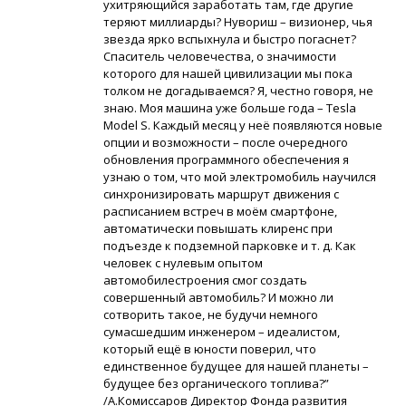
ухитряющийся заработать там, где другие
теряют миллиарды? Нувориш – визионер, чья
звезда ярко вспыхнула и быстро погаснет?
Спаситель человечества, о значимости
которого для нашей цивилизации мы пока
толком не догадываемся? Я, честно говоря, не
знаю. Моя машина уже больше года – Tesla
Model S. Каждый месяц у неё появляются новые
опции и возможности – после очередного
обновления программного обеспечения я
узнаю о том, что мой электромобиль научился
синхронизировать маршрут движения с
расписанием встреч в моём смартфоне,
автоматически повышать клиренс при
подъезде к подземной парковке и т. д. Как
человек с нулевым опытом
автомобилестроения смог создать
совершенный автомобиль? И можно ли
сотворить такое, не будучи немного
сумасшедшим инженером – идеалистом,
который ещё в юности поверил, что
единственное будущее для нашей планеты –
будущее без органического топлива?”
/A.Комиссаров Директор Фонда развития