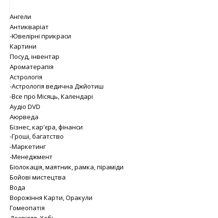
Ангели
Антикваріат
-Ювелірні прикраси
Картини
Посуд, інвентар
Ароматерапія
Астрологія
-Астрологія ведична Джйотиш
-Все про Місяць, Календарі
Аудіо DVD
Аюрведа
Бізнес, кар'єра, фінанси
-Гроші, багатство
-Маркетинг
-Менеджмент
Біолокація, маятник, рамка, піраміди
Бойові мистецтва
Вода
Ворожіння Карти, Оракули
Гомеопатія