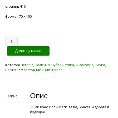
страниц 416
формат 70 х 100
Кількість
Додати у кошик
Категорії:
Історія, Політика, Публіцистика
,
Філософия, Наука,
Релігія
Тег:
состояние книги новая
Опис
Опис
Эшли Вэнс. Илон Маск: Tesla, SpaceХ и дорога в
будущее