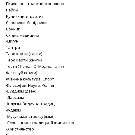
Психологія трансперсональна
Рейки
Руни (книги, карти)
Словники, Довідники
Сонник
Східна медицина
-Цигун
Тантра
Таро карти (карти)
Таро карти (книги)
Тести ( Псих. , IQ, Медиц. та ін.)
Фен-шуй (книги)
Фізична культура, Спорт
Філософия, Наука, Релігія
-Буддизм (дзен)
-Даосизм
-Індуїзм, Ведична традиція
-Іудаїзм
-Мусульманство (суфізм)
-Слов'янська традиція, Язичництво
-Християнство