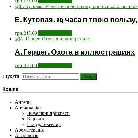
грн.
175.00
Додати у кошик
Е. Кутовая. 24 часа в твою польз
грн.
245.00
Додати у кошик
А. Герцег. Охота в иллюстрациях
грн.
350.00
Додати у кошик
Шукати:
Пошук
Кошик
Ангели
Антикваріат
-Ювелірні прикраси
Картини
Посуд, інвентар
Ароматерапія
Астрологія