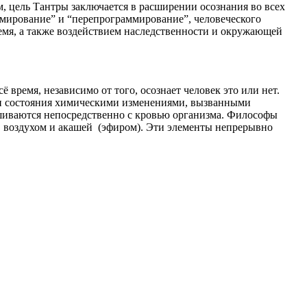
ом, цель Тантры заключается в расширении осознания во всех
ммирование” и “перепрограммирование”, человеческого
мя, а также воздействием наследственности и окружающей
 время, независимо от того, осознает человек это или нет.
ти состояния химическими изменениями, вызванными
ешиваются непосредственно с кровью организма. Философы
м, воздухом и акашей (эфиром). Эти элементы непрерывно