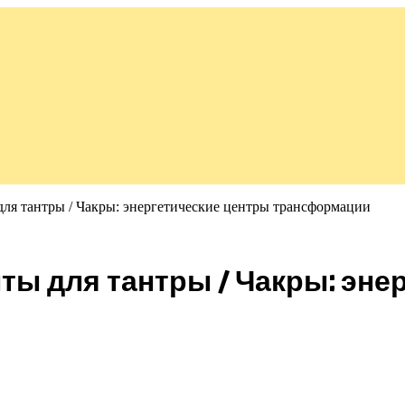
ля тантры / Чакры: энергетические центры трансформации
ы для тантры / Чакры: эне