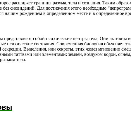
оторое расширяет границы разума, тела и сознания. Таким образ
не без сновидений. Для достижения этого необходимо “депрогра
я нашим рождением в определенном месте и в определенное вре
ры представляют собой психические центры тела. Они активны всё
ые психические состояния. Современная биология объясняет э
й секреции. Выделения, или секреты, этих желез мгновенно см
вными таттвами или элементами: землёй, воздухом водой, огнё
 ритмом тела.
новы