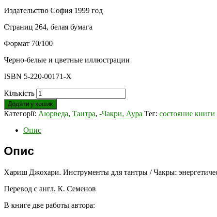
Издательство София 1999 год
Страниц 264, белая бумага
Формат 70/100
Черно-белые и цветные иллюстрации
ISBN 5-220-00171-Х
Кількість
Додати у кошик
Категорії:
Аюрведа
,
Тантра
,
-Чакри, Аура
Тег:
состояние книги
Опис
Опис
Хариш Джохари. Инструменты для тантры / Чакры: энергетиче
Перевод с англ. К. Семенов
В книге две работы автора: