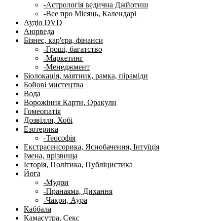
-Астрологія ведична Джйотиш
-Все про Місяць, Календарі
Аудіо DVD
Аюрведа
Бізнес, кар'єра, фінанси
-Гроші, багатство
-Маркетинг
-Менеджмент
Біолокація, маятник, рамка, піраміди
Бойові мистецтва
Вода
Ворожіння Карти, Оракули
Гомеопатія
Дозвілля, Хобі
Езотерика
-Теософія
Екстрасенсорика, Яснобачення, Інтуїція
Імена, прізвища
Історія, Політика, Публіцистика
Йога
-Мудри
-Пранаяма, Дихання
-Чакри, Аура
Каббала
Камасутра, Секс