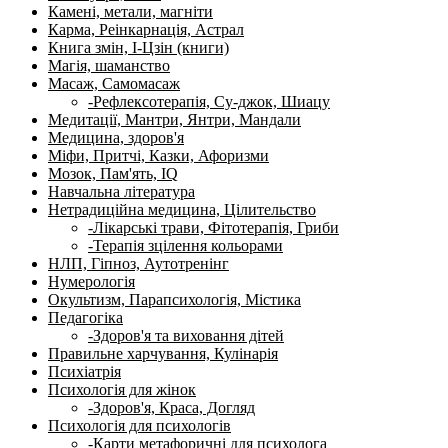
Камені, метали, магніти
Карма, Реінкарнація, Астрал
Книга змін, І-Цзін (книги)
Магія, шаманство
Масаж, Самомасаж
-Рефлексотерапія, Су-джок, Шиацу
Медитації, Мантри, Янтри, Мандали
Медицина, здоров'я
Міфи, Притчі, Казки, Афоризми
Мозок, Пам'ять, IQ
Навчальна література
Нетрадиційна медицина, Цілительство
-Лікарські трави, Фітотерапія, Гриби
-Терапія зцілення кольорами
НЛП, Гіпноз, Аутотренінг
Нумерологія
Окультизм, Парапсихологія, Містика
Педагогіка
-Здоров'я та виховання дітей
Правильне харчування, Кулінарія
Психіатрія
Психологія для жінок
-Здоров'я, Краса, Догляд
Психологія для психологів
-Карти метафоричні для психолога