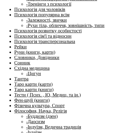
-Тренінги з психології
Психологія для чоловіків
Психологія популярна всім
-Залежності, звички
-Рухи тіла, обличчя, зовнішність, типи
Психологія розвитку особистості
Психологія сім'ї та відносин
Психологія трансперсональна
Рейки
Руни (книги, карти)
Словники, Довідники
Сонник
Східна медицина
-Цигун
Тантра
Таро карти (карти)
Таро карти (книги)
Тести ( Псих. , IQ, Медиц. та ін.)
Фен-шуй (книги)
Фізична культура, Спорт
Філософия, Наука, Релігія
-Буддизм (дзен)
-Даосизм
-Індуїзм, Ведична традиція
-Іудаїзм