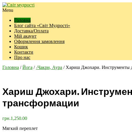
Menu
Головна
Блог сайта «Світ Мудрості»
Доставка/Оплата
Мій акаунт
Оформлення замовлення
Кошик
Контакти
Про нас
Головна
/
Йога
/
-Чакри, Аура
/ Хариш Джохари. Инструменты д
Хариш Джохари. Инструмент
трансформации
грн.
1,250.00
Мягкий переплет