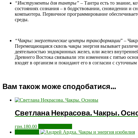
“Инструменты для тантры”
– Тантра есть то знание, к
состояниях сознания – в бодрствовании, сновидении и с
компьютера. Первичное программирование обеспечиваетс
среды.
“Чакры: энергетические центры трансформации
” – Чак
Перемещающаяся сквозь чакры энергия вызывает различн
деятельностью эндокринных желез, или желез внутренне
Древнего Востока связывали эти изменения с пятью осно
входят в организм и покидают его в согласии с суточным
Вам також може сподобатися…
Светлана Некрасова. Чакры. Ос
грн.
180.00
Додати у кошик
Розпродаж!