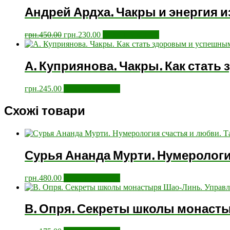
Андрей Ардха. Чакры и энергия и
грн.
450.00
грн.
230.00
Додати у кошик
А. Куприянова. Чакры. Как стат
грн.
245.00
Додати у кошик
Схожі товари
Сурья Ананда Мурти. Нумерология
грн.
480.00
Додати у кошик
В. Опря. Секреты школы монаст