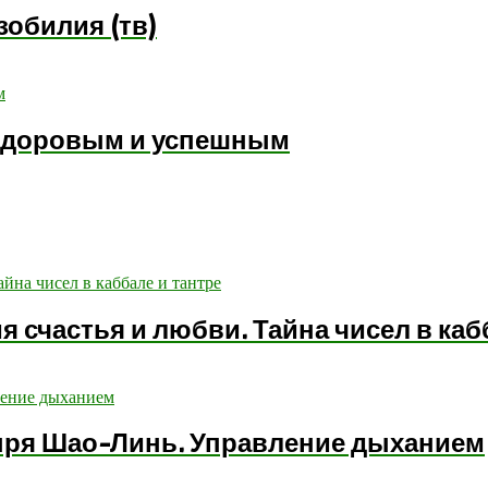
зобилия (тв)
ь здоровым и успешным
 счастья и любви. Тайна чисел в каб
ыря Шао-Линь. Управление дыханием