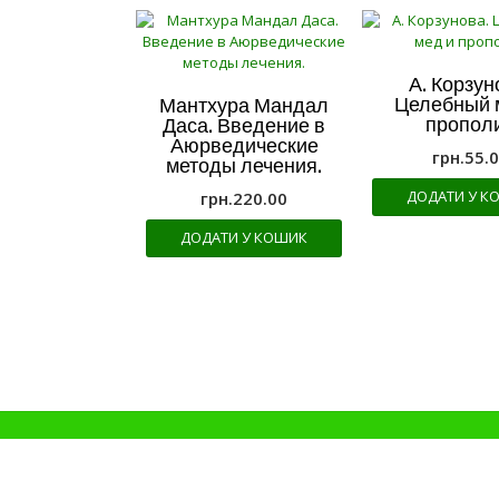
А. Корзун
Целебный 
Мантхура Мандал
пропол
Даса. Введение в
Аюрведические
грн.
55.
методы лечения.
ДОДАТИ У К
грн.
220.00
ДОДАТИ У КОШИК
Theme: TopShop by
Kaira