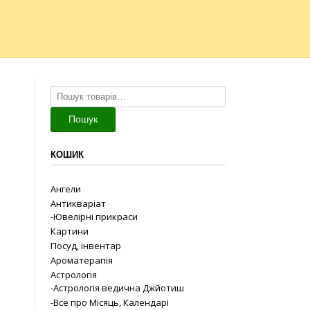
Шукати:
Пошук
КОШИК
Ангели
Антикваріат
-Ювелірні прикраси
Картини
Посуд, інвентар
Ароматерапія
Астрологія
-Астрологія ведична Джйотиш
-Все про Місяць, Календарі