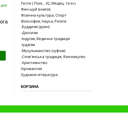
Тести ( Псих. , IQ, Медиц. та ін.)
Фен-шуй (книги)
Фізична культура, Спорт
Філософия, Наука, Релігія
ога
-Буддизм (дзен)
-Даосизм
-Індуїзм, Ведична традиція
-Іудаїзм
-Мусульманство (суфізм)
-Слов'янська традиція, Язичництво
-Християнство
Хіромантия
Художня література
КОРЗИНА
Proudly powered by
WordPress