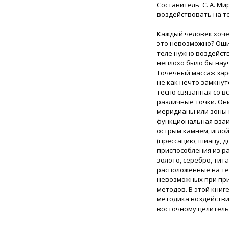
Составитель С. А. М
воздействовать на то
Каждый человек хоче
это невозможно? Ошиб
теле нужно воздейст
неплохо было бы нау
Точечный массаж зар
не как нечто замкнут
тесно связанная со 
различные точки. Он
меридианы или зоны 
функциональная взаи
острым камнем, иглой
(прессацию, шиацу, д
приспособления из ра
золото, серебро, тит
расположенные на тел
невозможных при при
методов. В этой кни
методика воздействи
восточному целитель