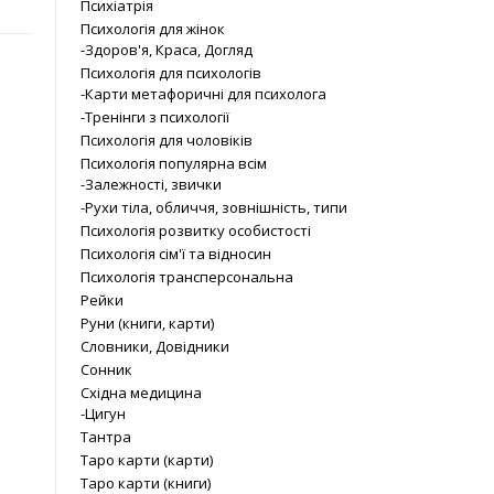
Психіатрія
Психологія для жінок
-Здоров'я, Краса, Догляд
Психологія для психологів
-Карти метафоричні для психолога
-Тренінги з психології
Психологія для чоловіків
Психологія популярна всім
-Залежності, звички
-Рухи тіла, обличчя, зовнішність, типи
Психологія розвитку особистості
Психологія сім'ї та відносин
Психологія трансперсональна
Рейки
Руни (книги, карти)
Словники, Довідники
Сонник
Східна медицина
-Цигун
Тантра
Таро карти (карти)
Таро карти (книги)