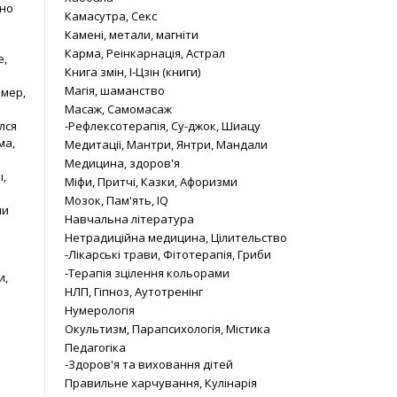
ьно
Камасутра, Секс
Камені, метали, магніти
Карма, Реінкарнація, Астрал
е,
Книга змін, І-Цзін (книги)
Магія, шаманство
имер,
Масаж, Самомасаж
-Рефлексотерапія, Су-джок, Шиацу
лся
ма,
Медитації, Мантри, Янтри, Мандали
Медицина, здоров'я
,
Міфи, Притчі, Казки, Афоризми
Мозок, Пам'ять, IQ
ли
Навчальна література
Нетрадиційна медицина, Цілительство
-Лікарські трави, Фітотерапія, Гриби
-Терапія зцілення кольорами
и,
НЛП, Гіпноз, Аутотренінг
Нумерологія
Окультизм, Парапсихологія, Містика
Педагогіка
-Здоров'я та виховання дітей
Правильне харчування, Кулінарія