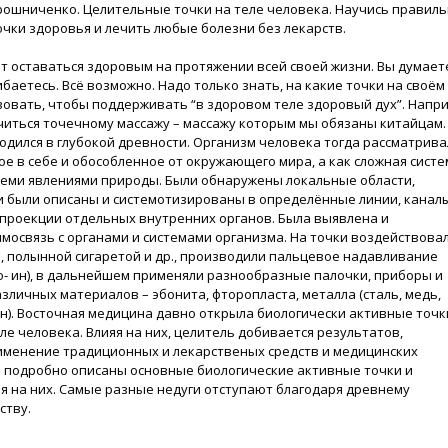
ирошниченко. Целительные точки на теле человека. Научись правил
чки здоровья и лечить любые болезни без лекарств.
т оставаться здоровым на протяжении всей своей жизни. Вы думает
аетесь. Всё возможно. Надо только знать, на какие точки на своём
вовать, чтобы поддерживать “в здоровом теле здоровый дух”. Напр
читься точечному массажу – массажу которым мы обязаны китайцам.
одился в глубокой древности. Организм человека тогда рассматрива
ое в себе и обособленное от окружающего мира, а как сложная систе
всеми явлениями природы. Были обнаружены локальные области,
и были описаны и системотизированы в определённые линии, каналы
проекции отдельных внутренних органов. Была выявлена и
мосвязь с органами и системами организма. На точки воздействова
, полынной сигаретой и др., производили пальцевое надавливание
о- ин), в дальнейшем применяли разнообразные палочки, приборы и
зличных материалов – эбонита, фторопласта, металла (сталь, медь,
ан). Восточная медицина давно открыла биологически активные точк
е человека. Влияя на них, целитель добивается результатов,
менение традиционных и лекарственых средств и медицинских
ге подробно описаны основные биологические активные точки и
я на них. Самые разные недуги отступают благодаря древнему
ству.