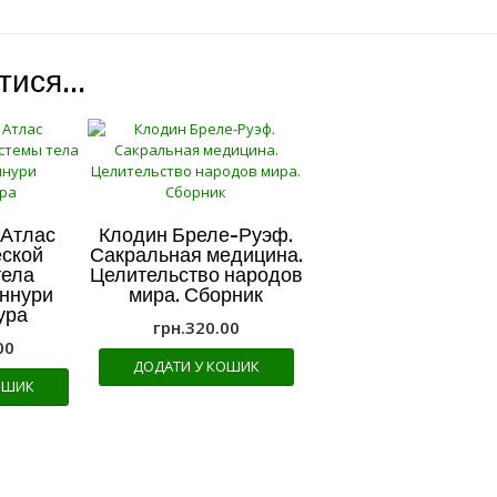
атися…
 Атлас
Клодин Бреле-Руэф.
еской
Сакральная медицина.
тела
Целительство народов
Оннури
мира. Сборник
ура
грн.
320.00
00
ДОДАТИ У КОШИК
ОШИК