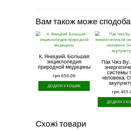
Вам також може сподоб
К. Яницкий. Большая
энциклопедия
Пак Чжэ Ву.
природной медицины
энергетич
системы 
грн.
650.00
человека. 
акупункт
ДОДАТИ У КОШИК
грн.
455.
ДОДАТИ У К
Схожі товари