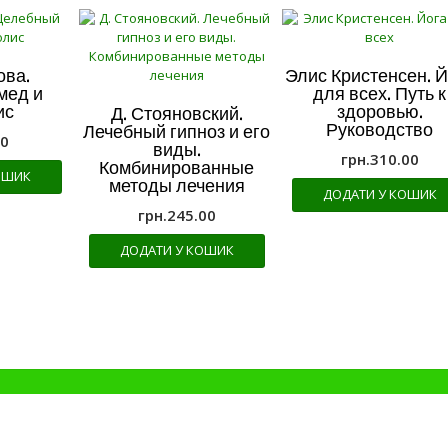
ова.
Элис Кристенсен. Й
мед и
для всех. Путь к
ис
здоровью.
Д. Стояновский.
Руководство
Лечебный гипноз и его
00
виды.
грн.
310.00
Комбинированные
ОШИК
методы лечения
ДОДАТИ У КОШИК
грн.
245.00
ДОДАТИ У КОШИК