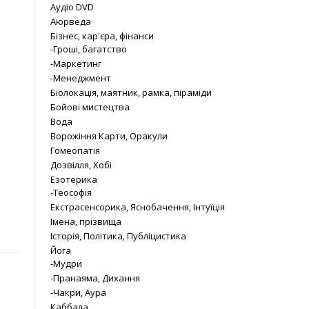
Аудіо DVD
Аюрведа
Бізнес, кар'єра, фінанси
-Гроші, багатство
-Маркетинг
-Менеджмент
Біолокація, маятник, рамка, піраміди
Бойові мистецтва
Вода
Ворожіння Карти, Оракули
Гомеопатія
Дозвілля, Хобі
Езотерика
-Теософія
Екстрасенсорика, Яснобачення, Інтуїція
Імена, прізвища
Історія, Політика, Публіцистика
Йога
-Мудри
-Пранаяма, Дихання
-Чакри, Аура
Каббала