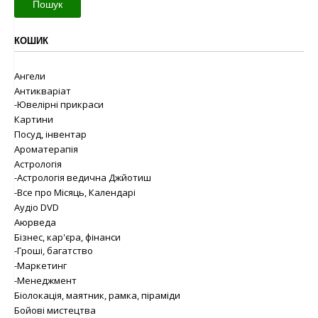
Пошук
КОШИК
Ангели
Антикваріат
-Ювелірні прикраси
Картини
Посуд, інвентар
Ароматерапія
Астрологія
-Астрологія ведична Джйотиш
-Все про Місяць, Календарі
Аудіо DVD
Аюрведа
Бізнес, кар'єра, фінанси
-Гроші, багатство
-Маркетинг
-Менеджмент
Біолокація, маятник, рамка, піраміди
Бойові мистецтва