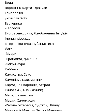
Вода
Ворожіння Карти, Оракули
Гомеопатія
Дозвілля, Хобі
Езотерика
-Теософія
Екстрасенсорика, Яснобачення, Інтуїція
Імена, прізвища
Історія, Політика, Публіцистика
Йога
-Мудри
-Пранаяма, Дихання
-Чакри, Аура
Каббала
Камасутра, Секс
Камені, метали, магніти
Карма, Реінкарнація, Астрал
Книга змін, І-Цзін (книги)
Магія, шаманство
Масаж, Самомасаж
-Рефлексотерапія, Су-джок, Шиацу
Медитації, Мантри, Янтри, Мандали