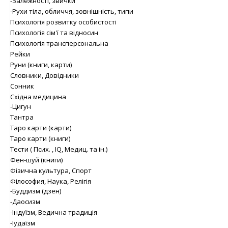
-Залежності, звички
-Рухи тіла, обличчя, зовнішність, типи
Психологія розвитку особистості
Психологія сім'ї та відносин
Психологія трансперсональна
Рейки
Руни (книги, карти)
Словники, Довідники
Сонник
Східна медицина
-Цигун
Тантра
Таро карти (карти)
Таро карти (книги)
Тести ( Псих. , IQ, Медиц. та ін.)
Фен-шуй (книги)
Фізична культура, Спорт
Філософия, Наука, Релігія
-Буддизм (дзен)
-Даосизм
-Індуїзм, Ведична традиція
-Іудаїзм