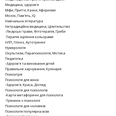
Медицина, здоров'я
Міфи, Притчі, Казки, Афоризми
Мозок, Пам'ять, IQ
Навчальна література
Нетрадиційна медицина, Цілительство
-Лікарські трави, Фітотерапія, Гриби
-Терапія зцілення кольорами
НЛП, Гіпноз, Аутотренінг
Нумерологія
Окультизм, Парапсихологія, Містика
Педагогіка
-Здоров'я та виховання дітей
Правильне харчування, Кулінарія
Психіатрія
Психологія для жінок
-Здоров'я, Краса, Догляд
Психологія для психологів
-Карти метафоричні для психолога
-Тренінги з психології
Психологія для чоловіків
Психологія популярна всім