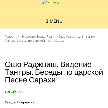
MENU
Головна
/
Філософия, Наука, Релігія
/ Ошо Раджниш. Видение
Тантры. Беседы по царской Песне Сарахи
Ошо Раджниш. Видение
Тантры. Беседы по царской
Песне Сарахи
грн.
380.00
Твердый переплет