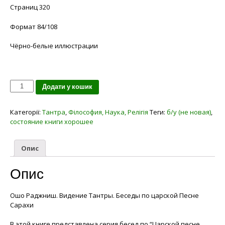
Страниц 320
Формат 84/108
Чёрно-белые иллюстрации
Кількість
Додати у кошик
Категорії:
Тантра
,
Філософия, Наука, Релігія
Теги:
б/у (не новая)
,
состояние книги хорошее
Опис
Опис
Ошо Раджниш. Видение Тантры. Беседы по царской Песне
Сарахи
В этой книге представлена серия бесед по “Царской песне