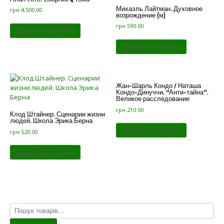
Михаэль Лайтман. Духовное
грн.
4,500.00
возрождение (м)
грн.
590.00
Додати у кошик
Додати у кошик
Жан-Шарль Кондо / Наташа
Кондо-Динуччи. “Анти-тайна”.
Великое расследование
грн.
210.00
Клод Штайнер. Сценарии жизни
людей. Школа Эрика Берна
Додати у кошик
грн.
520.00
Додати у кошик
Шукати: