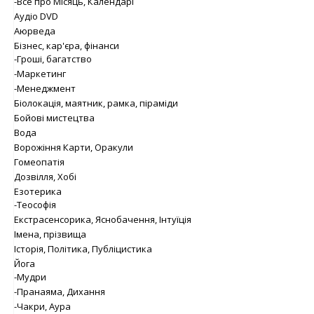
-Все про Місяць, Календарі
Аудіо DVD
Аюрведа
Бізнес, кар'єра, фінанси
-Гроші, багатство
-Маркетинг
-Менеджмент
Біолокація, маятник, рамка, піраміди
Бойові мистецтва
Вода
Ворожіння Карти, Оракули
Гомеопатія
Дозвілля, Хобі
Езотерика
-Теософія
Екстрасенсорика, Яснобачення, Інтуїція
Імена, прізвища
Історія, Політика, Публіцистика
Йога
-Мудри
-Пранаяма, Дихання
-Чакри, Аура