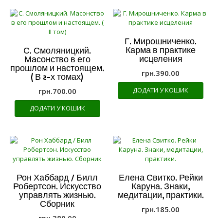
Г. Мирошниченко.
Карма в практике
С. Смоляницкий.
исцеления
Масонство в его
прошлом и настоящем.
грн.
390.00
( В 2-х томах)
ДОДАТИ У КОШИК
грн.
700.00
ДОДАТИ У КОШИК
Рон Хаббард / Билл
Елена Свитко. Рейки
Робертсон. Искусство
Каруна. Знаки,
управлять жизнью.
медитации, практики.
Сборник
грн.
185.00
грн.
380.00