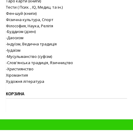
Таро карти (книги)
Тести ( Псих. , IQ, Медиц. та ін.)
Фен-шуй (книги)
Фізична культура, Спорт
Філософия, Наука, Релігія
-Буддизм (дзен)
-Даосизм
-Індуїзм, Ведична традиція
-Іудаїзм
-Мусульманство (суфізм)
-Слов'янська традиція, Язичництво
-Християнство
Хіромантия
Художня література
КОРЗИНА