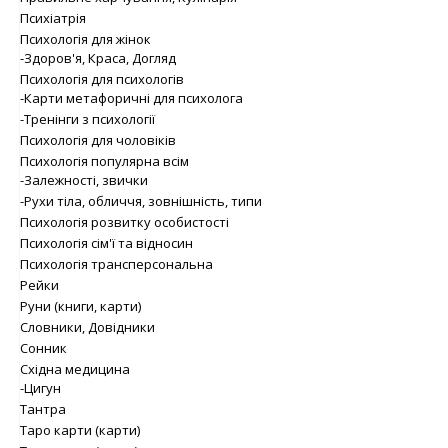
Психіатрія
Психологія для жінок
-Здоров'я, Краса, Догляд
Психологія для психологів
-Карти метафоричні для психолога
-Тренінги з психології
Психологія для чоловіків
Психологія популярна всім
-Залежності, звички
-Рухи тіла, обличчя, зовнішність, типи
Психологія розвитку особистості
Психологія сім'ї та відносин
Психологія трансперсональна
Рейки
Руни (книги, карти)
Словники, Довідники
Сонник
Східна медицина
-Цигун
Тантра
Таро карти (карти)