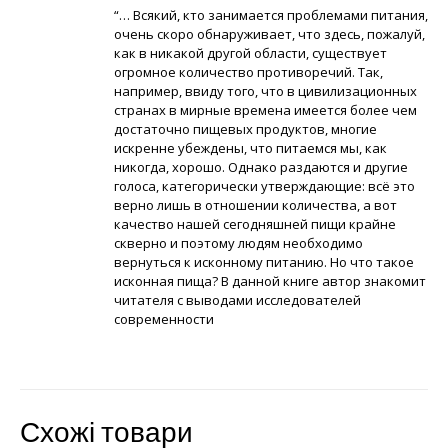
“… Всякий, кто занимается проблемами питания,
очень скоро обнаруживает, что здесь, пожалуй,
как в никакой другой области, существует
огромное количество противоречий. Так,
например, ввиду того, что в цивилизационных
странах в мирные времена имеется более чем
достаточно пищевых продуктов, многие
искренне убеждены, что питаемся мы, как
никогда, хорошо. Однако раздаются и другие
голоса, категорически утверждающие: всё это
верно лишь в отношении количества, а вот
качество нашей сегодняшней пищи крайне
скверно и поэтому людям необходимо
вернуться к исконному питанию. Но что такое
исконная пища? В данной книге автор знакомит
читателя с выводами исследователей
современности
Схожі товари