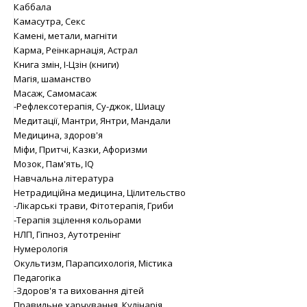
Каббала
Камасутра, Секс
Камені, метали, магніти
Карма, Реінкарнація, Астрал
Книга змін, І-Цзін (книги)
Магія, шаманство
Масаж, Самомасаж
-Рефлексотерапія, Су-джок, Шиацу
Медитації, Мантри, Янтри, Мандали
Медицина, здоров'я
Міфи, Притчі, Казки, Афоризми
Мозок, Пам'ять, IQ
Навчальна література
Нетрадиційна медицина, Цілительство
-Лікарські трави, Фітотерапія, Гриби
-Терапія зцілення кольорами
НЛП, Гіпноз, Аутотренінг
Нумерологія
Окультизм, Парапсихологія, Містика
Педагогіка
-Здоров'я та виховання дітей
Правильне харчування, Кулінарія