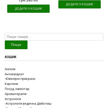
ДОДАТИ У КОШИК
ДОДАТИ У КОШИК
Шукати:
Пошук
КОШИК
Ангели
Антикваріат
-Ювелірні прикраси
Картини
Посуд, інвентар
Ароматерапія
Астрологія
-Астрологія ведична Джйотиш