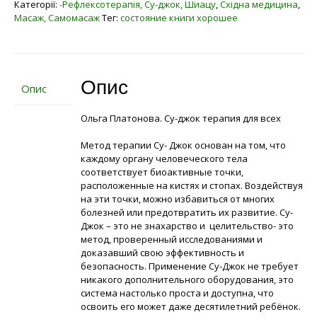
Категорії:
-Рефлексотерапія, Су-джок, Шиацу
,
Східна медицина
,
Масаж, Самомасаж
Тег:
состояние книги хорошее
Опис
Опис
Ольга Платонова. Су-джок терапия для всех
Метод терапии Су- Джок основан на том, что
каждому органу человеческого тела
соответствует биоактивные точки,
расположенные на кистях и стопах. Воздействуя
на эти точки, можно избавиться от многих
болезней или предотвратить их развитие. Су-
Джок – это не знахарство и целительство- это
метод, проверенный исследованиями и
доказавший свою эффективность и
безопасность. Применение Су-Джок не требует
никакого дополнительного оборудования, это
система настолько проста и доступна, что
освоить его может даже десятилетний ребёнок.