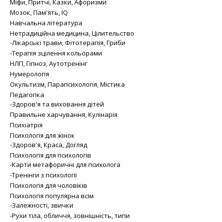
Міфи, Притчі, Казки, Афоризми
Мозок, Пам'ять, IQ
Навчальна література
Нетрадиційна медицина, Цілительство
-Лікарські трави, Фітотерапія, Гриби
-Терапія зцілення кольорами
НЛП, Гіпноз, Аутотренінг
Нумерологія
Окультизм, Парапсихологія, Містика
Педагогіка
-Здоров'я та виховання дітей
Правильне харчування, Кулінарія
Психіатрія
Психологія для жінок
-Здоров'я, Краса, Догляд
Психологія для психологів
-Карти метафоричні для психолога
-Тренінги з психології
Психологія для чоловіків
Психологія популярна всім
-Залежності, звички
-Рухи тіла, обличчя, зовнішність, типи