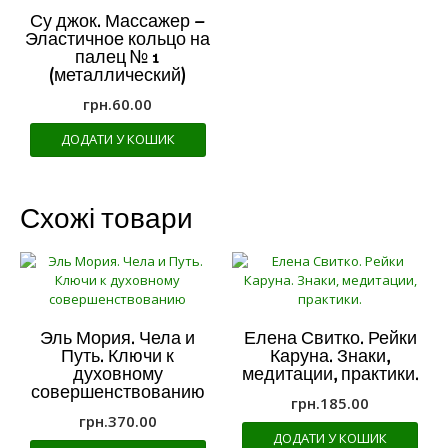
Су джок. Массажер –
Эластичное кольцо на
палец № 1
(металлический)
грн.
60.00
ДОДАТИ У КОШИК
Схожі товари
Эль Мория. Чела и
Елена Свитко. Рейки
Путь. Ключи к
Каруна. Знаки,
духовному
медитации, практики.
совершенствованию
грн.
185.00
грн.
370.00
ДОДАТИ У КОШИК