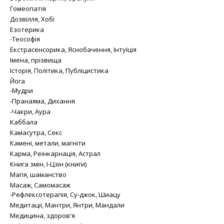
Гомеопатія
Дозвілля, Хобі
Езотерика
-Теософія
Екстрасенсорика, Яснобачення, Інтуїція
Імена, прізвища
Історія, Політика, Публіцистика
Йога
-Мудри
-Пранаяма, Дихання
-Чакри, Аура
Каббала
Камасутра, Секс
Камені, метали, магніти
Карма, Реінкарнація, Астрал
Книга змін, І-Цзін (книги)
Магія, шаманство
Масаж, Самомасаж
-Рефлексотерапія, Су-джок, Шиацу
Медитації, Мантри, Янтри, Мандали
Медицина, здоров'я