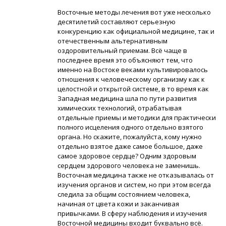
Восточные методы лечения вот уже несколько
десятилетий составляют серьезную
конкуренцию как официальной медицине, так и
отечественным альтернативным
оздоровительный приемам. Всё чаще в
последнее время это объясняют тем, что
именно на Востоке веками культивировалось
отношения к человеческому организму как к
целостной и открытой системе, в то время как
Западная медицина шла по пути развития
химических технологий, отрабатывая
отдельные приемы и методики для практически
полного исцеления одного отдельно взятого
органа. Но скажите, пожалуйста, кому нужно
отдельно взятое даже самое большое, даже
самое здоровое сердце? Одним здоровым
сердцем здорового человека не заменишь.
Восточная медицина также не отказывалась от
изучения органов и систем, но при этом всегда
следила за общим состоянием человека,
начиная от цвета кожи и заканчивая
привычками. В сферу наблюдения и изучения
Восточной медицины входит буквально всё.