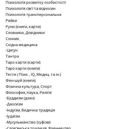
Психологія розвитку особистості
Психологія сім'ї та відносин
Психологія трансперсональна
Рейки
Руни (книги, карти)
Словники, Довідники
Сонник
Східна медицина
-Цигун
Тантра
Таро карти (карти)
Таро карти (книги)
Тести ( Псих. , IQ, Медиц. та ін.)
Фен-шуй (книги)
Фізична культура, Спорт
Філософия, Наука, Релігія
-Буддизм (дзен)
-Даосизм
-Індуїзм, Ведична традиція
-Іудаїзм
-Мусульманство (суфізм)
-Слов'янська традиція, Язичництво