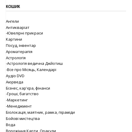
КОШИК
Ангели
Антикваріат
-Ювелірні прикраси
Картини
Посуд, інвентар
Ароматерапія
Астрологія
-Астрологія ведична Джйотиш
-Все про Місяць, Календарі
Аудіо DVD
Аюрведа
Бізнес, кар'єра, фінанси
-Гроші, багатство
-Маркетинг
-Менеджмент
Біолокація, маятник, рамка, піраміди
Бойові мистецтва
Вода
Ворожіння Карти, Оракули