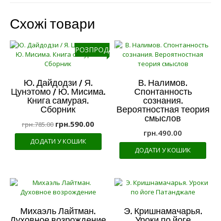
Схожі товари
РОЗПРОДАЖ!
Ю. Дайдодзи / Я.
В. Налимов.
Цунэтомо / Ю. Мисима.
Спонтанность
Книга самурая.
сознания.
Сборник
Вероятностная теория
смыслов
грн.
590.00
грн.
785.00
грн.
490.00
ДОДАТИ У КОШИК
ДОДАТИ У КОШИК
Михаэль Лайтман.
Э. Кришнамачарья.
Духовное возрождение
Уроки по йоге