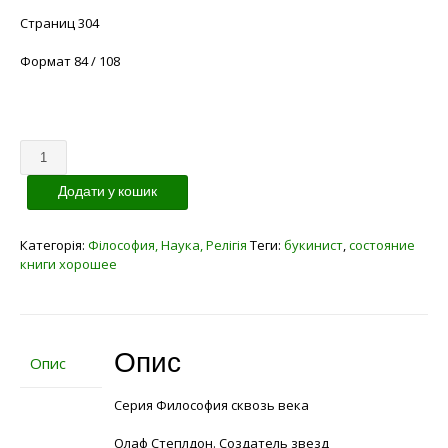
Страниц 304
Формат 84 / 108
Кількість
Додати у кошик
Категорія:
Філософия, Наука, Релігія
Теги:
букинист
,
состояние
книги хорошее
Опис
Опис
Серия Философия сквозь века
Олаф Степлдон. Создатель звезд