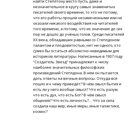
найти Степлтону место пусть даже и
незначительное в кругу самых знаменитых
писателей своего времени, то это не потому,
что его работы прошли незамеченными или не
оказали никакого воздействия на читателей
того времени, а потому, что их значение до сих
пор не дошло до учёных голов. Среди писателей
ХХ века, обладавших равными со Степлдоном
талантом и плодовитостью, нет ни одного, кто
сумел бы остаться абсолютно невидимым для
историков литературы. Написанные в 1937 году
“Создатель Звезд” принадлежит к числу
наиболее значительных философских
произведений Степлдона. В нём он пытается
дать ответы на вечные вопросы. Откуда всё
пошло и к чему приведёт? В чём смысл бытия и
есть ли у него вообще смысл? Что есть разум,
что есть дух, что есть Бог? В чём смысл
общения? Что есть личность?… Что за сила
создала наш мир, иные миры, иные галактики,
космос?