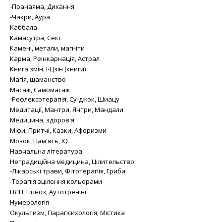
-Пранаяма, Дихання
-Чакри, Аура
Каббала
Камасутра, Секс
Камені, метали, магніти
Карма, Реінкарнація, Астрал
Книга змін, І-Цзін (книги)
Магія, шаманство
Масаж, Самомасаж
-Рефлексотерапія, Су-джок, Шиацу
Медитації, Мантри, Янтри, Мандали
Медицина, здоров'я
Міфи, Притчі, Казки, Афоризми
Мозок, Пам'ять, IQ
Навчальна література
Нетрадиційна медицина, Цілительство
-Лікарські трави, Фітотерапія, Гриби
-Терапія зцілення кольорами
НЛП, Гіпноз, Аутотренінг
Нумерологія
Окультизм, Парапсихологія, Містика