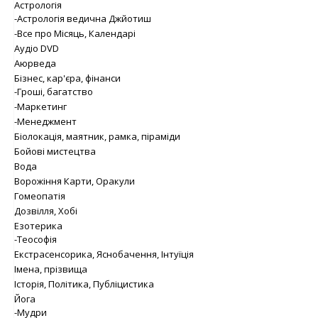
Астрологія
-Астрологія ведична Джйотиш
-Все про Місяць, Календарі
Аудіо DVD
Аюрведа
Бізнес, кар'єра, фінанси
-Гроші, багатство
-Маркетинг
-Менеджмент
Біолокація, маятник, рамка, піраміди
Бойові мистецтва
Вода
Ворожіння Карти, Оракули
Гомеопатія
Дозвілля, Хобі
Езотерика
-Теософія
Екстрасенсорика, Яснобачення, Інтуїція
Імена, прізвища
Історія, Політика, Публіцистика
Йога
-Мудри