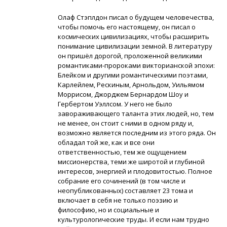
Олаф Стэплдон писал о будущем человечества,
чтобы помочь его настоящему, он писал о
космических цивилизациях, чтобы расширить
понимание цивилизации земной. В литературу
он пришёл дорогой, проложенной великими
романтиками-пророками викторианской эпохи:
Блейком и другими романтическими поэтами,
Карлейлем, Рескиным, Арнольдом, Уильямом
Моррисом, Джорджем Бернардом Шоу и
Гербертом Уэллсом. У него не было
завораживающего таланта этих людей, но, тем
не менее, он стоит с ними в одном ряду и,
возможно является последним из этого ряда. Он
обладал той же, как и все они
ответственностью, тем же ощущением
миссионерства, теми же широтой и глубиной
интересов, энергией и плодовитостью. Полное
собрание его сочинений (в том числе и
неопубликованных) составляет 23 тома и
включает в себя не только поэзию и
философию, но и социальные и
культурологические труды. И если нам трудно