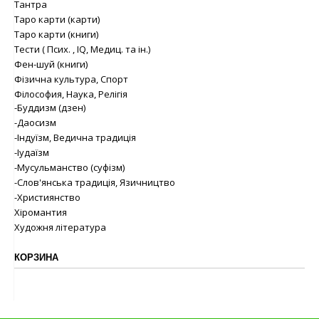
Тантра
Таро карти (карти)
Таро карти (книги)
Тести ( Псих. , IQ, Медиц. та ін.)
Фен-шуй (книги)
Фізична культура, Спорт
Філософия, Наука, Релігія
-Буддизм (дзен)
-Даосизм
-Індуїзм, Ведична традиція
-Іудаїзм
-Мусульманство (суфізм)
-Слов'янська традиція, Язичництво
-Християнство
Хіромантия
Художня література
КОРЗИНА