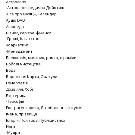
Астрологія
-Астрологія ведична Джйотиш
-Все про Місяць, Календарі
Аудіо DVD
Аюрведа
Бізнес, кар'єра, фінанси
-Гроші, багатство
-Маркетинг
-Менеджмент
Біолокація, маятник, рамка, піраміди
Бойові мистецтва
Вода
Ворожіння Карти, Оракули
Гомеопатія
Дозвілля, Хобі
Езотерика
-Теософія
Екстрасенсорика, Яснобачення, Інтуїція
Імена, прізвища
Історія, Політика, Публіцистика
Йога
-Мудри