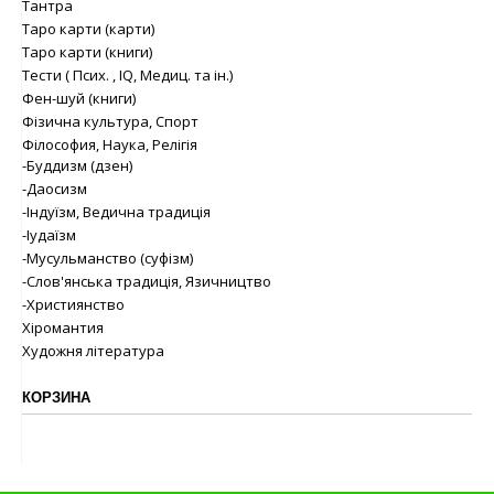
Тантра
Таро карти (карти)
Таро карти (книги)
Тести ( Псих. , IQ, Медиц. та ін.)
Фен-шуй (книги)
Фізична культура, Спорт
Філософия, Наука, Релігія
-Буддизм (дзен)
-Даосизм
-Індуїзм, Ведична традиція
-Іудаїзм
-Мусульманство (суфізм)
-Слов'янська традиція, Язичництво
-Християнство
Хіромантия
Художня література
КОРЗИНА