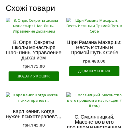
Схожі товари
В. Опря. Секреты
Шри Рамана Махарши:
школы монастыря
Весть Истины и
Шао-Линь. Управление
Прямой Путь к Себе
дыханием
грн.
480.00
грн.
175.00
ДОДАТИ У КОШИК
ДОДАТИ У КОШИК
Карл Кениг. Когда
нужен психотерапевт…
С. Смоляницкий.
Масонство в его
грн.
145.00
прошлом и настоящем.