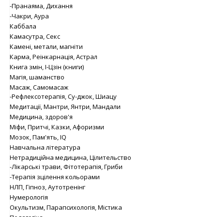
-Пранаяма, Дихання
-Чакри, Аура
Каббала
Камасутра, Секс
Камені, метали, магніти
Карма, Реінкарнація, Астрал
Книга змін, І-Цзін (книги)
Магія, шаманство
Масаж, Самомасаж
-Рефлексотерапія, Су-джок, Шиацу
Медитації, Мантри, Янтри, Мандали
Медицина, здоров'я
Міфи, Притчі, Казки, Афоризми
Мозок, Пам'ять, IQ
Навчальна література
Нетрадиційна медицина, Цілительство
-Лікарські трави, Фітотерапія, Гриби
-Терапія зцілення кольорами
НЛП, Гіпноз, Аутотренінг
Нумерологія
Окультизм, Парапсихологія, Містика