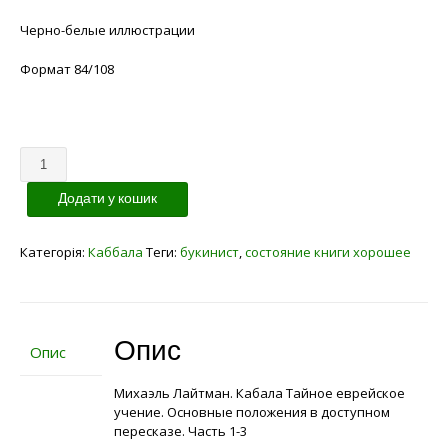
Черно-белые иллюстрации
Формат 84/108
Кількість
Додати у кошик
Категорія:
Каббала
Теги:
букинист
,
состояние книги хорошее
Опис
Опис
Михаэль Лайтман. Кабала Тайное еврейское
учение. Основные положения в доступном
пересказе. Часть 1-3