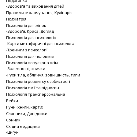
Педагогіка
-Здоров'я та виховання дітей
Правильне харчування, Кулінарія
Психіатрія
Психологія для жінок
-Здоров'я, Краса, Догляд
Психологія для психологів
-Карти метафоричні для психолога
-Тренінги з психології
Психологія для чоловіків
Психологія популярна всім
-Залежності, звички
-Рухи тіла, обличчя, зовнішність, типи
Психологія розвитку особистості
Психологія сім'ї та відносин
Психологія трансперсональна
Рейки
Руни (книги, карти)
Словники, Довідники
Сонник
Східна медицина
-Цигун