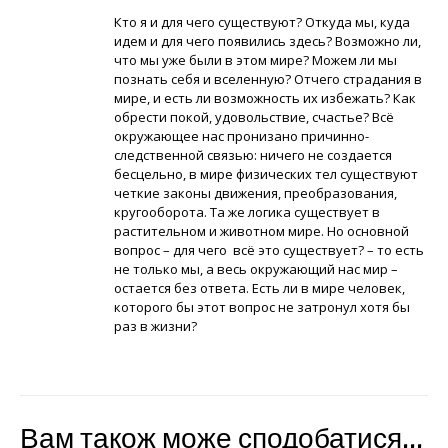
Кто я и для чего существуют? Откуда мы, куда
идем и для чего появились здесь? Возможно ли,
что мы уже были в этом мире? Можем ли мы
познать себя и вселенную? Отчего страдания в
мире, и есть ли возможность их избежать? Как
обрести покой, удовольствие, счастье? Всё
окружающее нас пронизано причинно-
следственной связью: ничего не создается
бесцельно, в мире физических тел существуют
четкие законы движения, преобразования,
кругооборота. Та же логика существует в
растительном и животном мире. Но основной
вопрос – для чего всё это существует? – то есть
не только мы, а весь окружающий нас мир –
остается без ответа. Есть ли в мире человек,
которого бы этот вопрос не затронул хотя бы
раз в жизни?
Вам також може сподобатися…