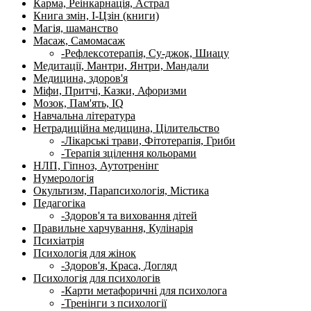
Карма, Реінкарнація, Астрал
Книга змін, І-Цзін (книги)
Магія, шаманство
Масаж, Самомасаж
-Рефлексотерапія, Су-джок, Шиацу
Медитації, Мантри, Янтри, Мандали
Медицина, здоров'я
Міфи, Притчі, Казки, Афоризми
Мозок, Пам'ять, IQ
Навчальна література
Нетрадиційна медицина, Цілительство
-Лікарські трави, Фітотерапія, Гриби
-Терапія зцілення кольорами
НЛП, Гіпноз, Аутотренінг
Нумерологія
Окультизм, Парапсихологія, Містика
Педагогіка
-Здоров'я та виховання дітей
Правильне харчування, Кулінарія
Психіатрія
Психологія для жінок
-Здоров'я, Краса, Догляд
Психологія для психологів
-Карти метафоричні для психолога
-Тренінги з психології