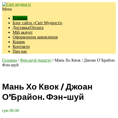
Menu
Головна
Блог сайта «Світ Мудрості»
Доставка/Оплата
Мій акаунт
Оформлення замовлення
Кошик
Контакти
Про нас
Головна
/
Фен-шуй (книги)
/ Мань Хо Квок / Джоан О’Брайон.
Фэн-шуй
Мань Хо Квок / Джоан
О’Брайон. Фэн-шуй
грн.
90.00