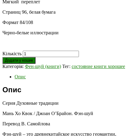
Мягкий переплет
Страниц 96, белая бумага
Формат 84/108
Черно-белые иллюстрации
Кількість
Додати у кошик
Категорія:
Фен-шуй (книги)
Тег:
состояние книги хорошее
Опис
Опис
Серия Духовные традиции
Мань Хо Квок / Джоан О’Брайон. Фэн-шуй
Перевод В. Самойлова
Фэн-шуй – это древнекитайское искусство геомантии,