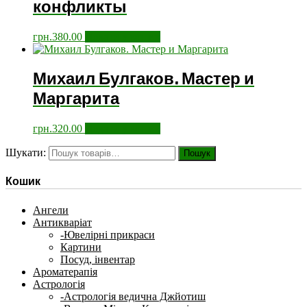
конфликты
грн.
380.00
Додати у кошик
Михаил Булгаков. Мастер и
Маргарита
грн.
320.00
Додати у кошик
Шукати:
Пошук
Кошик
Ангели
Антикваріат
-Ювелірні прикраси
Картини
Посуд, інвентар
Ароматерапія
Астрологія
-Астрологія ведична Джйотиш