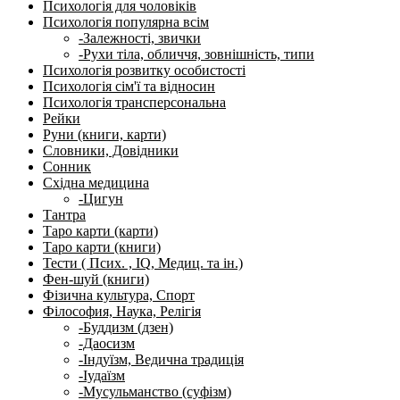
Психологія для чоловіків
Психологія популярна всім
-Залежності, звички
-Рухи тіла, обличчя, зовнішність, типи
Психологія розвитку особистості
Психологія сім'ї та відносин
Психологія трансперсональна
Рейки
Руни (книги, карти)
Словники, Довідники
Сонник
Східна медицина
-Цигун
Тантра
Таро карти (карти)
Таро карти (книги)
Тести ( Псих. , IQ, Медиц. та ін.)
Фен-шуй (книги)
Фізична культура, Спорт
Філософия, Наука, Релігія
-Буддизм (дзен)
-Даосизм
-Індуїзм, Ведична традиція
-Іудаїзм
-Мусульманство (суфізм)