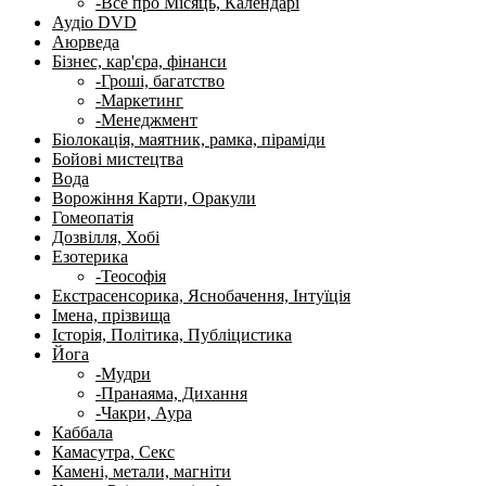
-Все про Місяць, Календарі
Аудіо DVD
Аюрведа
Бізнес, кар'єра, фінанси
-Гроші, багатство
-Маркетинг
-Менеджмент
Біолокація, маятник, рамка, піраміди
Бойові мистецтва
Вода
Ворожіння Карти, Оракули
Гомеопатія
Дозвілля, Хобі
Езотерика
-Теософія
Екстрасенсорика, Яснобачення, Інтуїція
Імена, прізвища
Історія, Політика, Публіцистика
Йога
-Мудри
-Пранаяма, Дихання
-Чакри, Аура
Каббала
Камасутра, Секс
Камені, метали, магніти