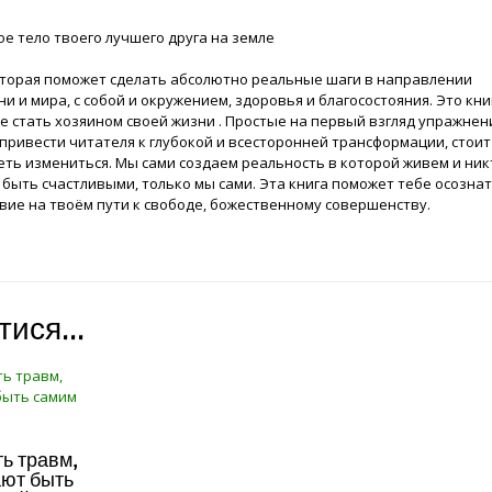
ое тело твоего лучшего друга на земле
оторая поможет сделать абсолютно реальные шаги в направлении
и и мира, с собой и окружением, здоровья и благосостояния. Это кни
 стать хозяином своей жизни . Простые на первый взгляд упражнен
привести читателя к глубокой и всесторонней трансформации, стоит
ть измениться. Мы сами создаем реальность в которой живем и ник
быть счастливыми, только мы сами. Эта книга поможет тебе осознат
вие на твоём пути к свободе, божественному совершенству.
атися…
ть травм,
ют быть