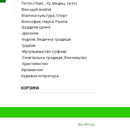
Тести ( Псих. , IQ, Медиц. та ін.)
Фен-шуй (книги)
Фізична культура, Спорт
Філософия, Наука, Релігія
-Буддизм (дзен)
-Даосизм
-Індуїзм, Ведична традиція
-Іудаїзм
-Мусульманство (суфізм)
-Слов'янська традиція, Язичництво
-Християнство
Хіромантия
Художня література
КОРЗИНА
Proudly powered by
WordPress