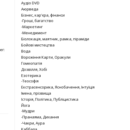
Аудіо DVD
Аюрведа
Бізнес, кар'єра, фінанси
-Гроші, багатство
-Маркетинг
-Менеджмент
Біолокація, маятник, рамка, піраміди
Бойові мистецтва
ег:
Вода
Ворожіння Карти, Оракули
Гомеопатія
Дозвілля, Хобі
Езотерика
-Теософія
Екстрасенсорика, Яснобачення, Інтуїція
Імена, прізвища
Історія, Політика, Публіцистика
Йога
-Мудри
-Пранаяма, Дихання
-Чакри, Аура
Каббала