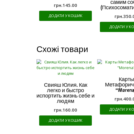
самим со
грн.
145.00
(Психосоматик
ДОДАТИ У КОШИК
грн.
350.
ДОДАТИ У К
Схожі товари
Карты
Метафорич
Свияш Юлия. Как
“Moren
легко и быстро
испортить жизнь себе и
грн.
400.
людям
ДОДАТИ У К
грн.
160.00
ДОДАТИ У КОШИК