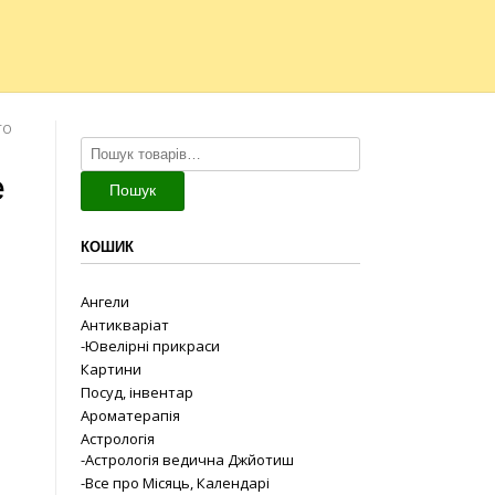
ГО
Шукати:
е
Пошук
КОШИК
Ангели
Антикваріат
-Ювелірні прикраси
Картини
Посуд, інвентар
Ароматерапія
Астрологія
-Астрологія ведична Джйотиш
-Все про Місяць, Календарі