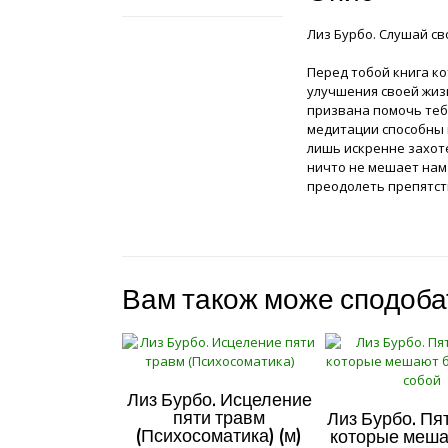
Лиз Бурбо. Слушай св
Перед тобой книга к
улучшения своей жизн
призвана помочь тебе
медитации способны 
лишь искренне захоте
ничто не мешает нам 
преодолеть препятст
Вам також може сподоб
Лиз Бурбо. Исцеление
пяти травм
Лиз Бурбо. Пя
(Психосоматика) (м)
которые меша