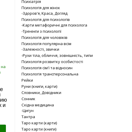
Психіатрія
Психологія для жінок
-Здоров'я, Краса, Догляд
Психологія для психологів
-Карти метафоричні для психолога
-Тренінги з психології
Психологія для чоловіків
Психологія популярна всім
-Залежності, звички
-Рухи тіла, обличчя, зовнішність, типи
Психологія розвитку особистості
Психологія сім'ї та відносин
Психологія трансперсональна
Рейки
Руни (книги, карти)
ое
Словники, Довідники
й
Сонник
гию
Східна медицина
х и
-Цигун
Тантра
Таро карти (карти)
Таро карти (книги)