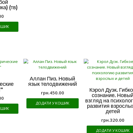
бой
а) (тв)
00
ОШИК
Аллан Пиз. Новый
еские
язык телодвижений
a”
Кэрол Дуэк. Гибк
грн.
450.00
сознание. Новы
00
взгляд на психоло
ДОДАТИ У КОШИК
развития взрослы
ОШИК
детей
грн.
320.00
ДОДАТИ У КОШИК