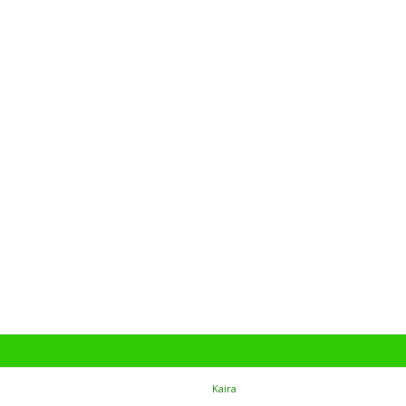
Theme: TopShop by
Kaira