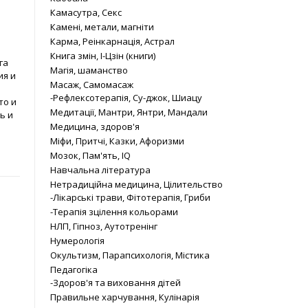
Камасутра, Секс
Камені, метали, магніти
Карма, Реінкарнація, Астрал
Книга змін, І-Цзін (книги)
га
Магія, шаманство
ия и
Масаж, Самомасаж
-Рефлексотерапія, Су-джок, Шиацу
то и
Медитації, Мантри, Янтри, Мандали
ь и
Медицина, здоров'я
Міфи, Притчі, Казки, Афоризми
Мозок, Пам'ять, IQ
Навчальна література
Нетрадиційна медицина, Цілительство
-Лікарські трави, Фітотерапія, Гриби
-Терапія зцілення кольорами
НЛП, Гіпноз, Аутотренінг
Нумерологія
Окультизм, Парапсихологія, Містика
Педагогіка
-Здоров'я та виховання дітей
Правильне харчування, Кулінарія