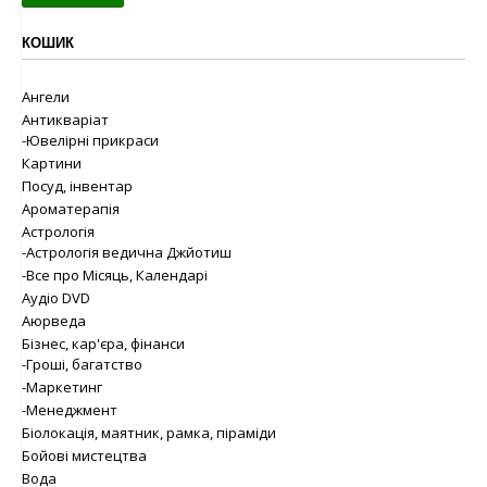
КОШИК
Ангели
Антикваріат
-Ювелірні прикраси
Картини
Посуд, інвентар
Ароматерапія
Астрологія
-Астрологія ведична Джйотиш
-Все про Місяць, Календарі
Аудіо DVD
Аюрведа
Бізнес, кар'єра, фінанси
-Гроші, багатство
-Маркетинг
-Менеджмент
Біолокація, маятник, рамка, піраміди
Бойові мистецтва
Вода