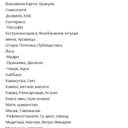
Ворожіння Карти, Оракули
Гомеопатія
Дозвілля, Хобі
Езотерика
-Теософія
Екстрасенсорика, Яснобачення, Інтуїція
Імена, прізвища
Історія, Політика, Публіцистика
Йога
-Мудри
-Пранаяма, Дихання
-Чакри, Аура
Каббала
Камасутра, Секс
Камені, метали, магніти
Карма, Реінкарнація, Астрал
Книга змін, І-Цзін (книги)
Магія, шаманство
Масаж, Самомасаж
-Рефлексотерапія, Су-джок, Шиацу
Медитації, Мантри, Янтри, Мандали