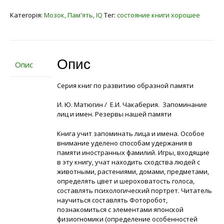
Категорія:
Мозок, Пам'ять, IQ
Тег:
состояние книги хорошее
Опис
Опис
Серия книг по развитию образной памяти
И. Ю. Матюгин / Е.И. Чакаберия. Запоминание
лиц и имен. Резервы нашей памяти
Книга учит запоминать лица и имена. Особое
внимание уделено способам удержания в
памяти иностранных фамилий. Игры, входящие
в эту книгу, учат находить сходства людей с
животными, растениями, домами, предметами,
определять цвет и шероховатость голоса,
составлять психологический портрет. Читатель
научиться составлять Фоторобот,
познакомиться с элементами японской
физиогномики (определение особенностей