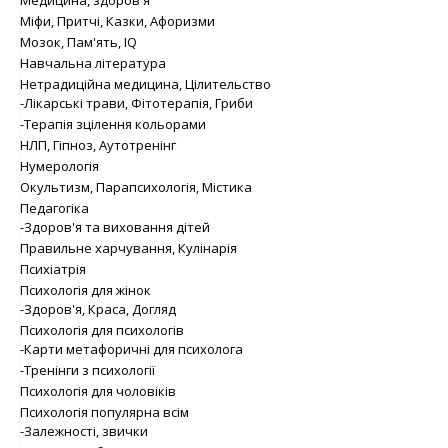
Медицина, здоров'я
Міфи, Притчі, Казки, Афоризми
Мозок, Пам'ять, IQ
Навчальна література
Нетрадиційна медицина, Цілительство
-Лікарські трави, Фітотерапія, Гриби
-Терапія зцілення кольорами
НЛП, Гіпноз, Аутотренінг
Нумерологія
Окультизм, Парапсихологія, Містика
Педагогіка
-Здоров'я та виховання дітей
Правильне харчування, Кулінарія
Психіатрія
Психологія для жінок
-Здоров'я, Краса, Догляд
Психологія для психологів
-Карти метафоричні для психолога
-Тренінги з психології
Психологія для чоловіків
Психологія популярна всім
-Залежності, звички