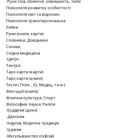
-Рухи тіла, обличчя, зовнішність, типи
Психологія розвитку особистості
Психологія сім'ї та відносин
Психологія трансперсональна
Рейки
Руни (книги, карти)
Словники, Довідники
Сонник
Східна медицина
-Цигун
Тантра
Таро карти (карти)
Таро карти (книги)
Тести ( Псих. , IQ, Медиц. та ін.)
Фен-шуй (книги)
Фізична культура, Спорт
Філософия, Наука, Релігія
-Буддизм (дзен)
-Даосизм
-Індуїзм, Ведична традиція
-Іудаїзм
-Мусульманство (суфізм)