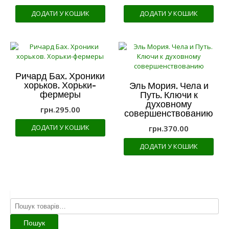
ДОДАТИ У КОШИК
ДОДАТИ У КОШИК
Ричард Бах. Хроники
хорьков. Хорьки-
Эль Мория. Чела и
фермеры
Путь. Ключи к
духовному
грн.
295.00
совершенствованию
ДОДАТИ У КОШИК
грн.
370.00
ДОДАТИ У КОШИК
Шукати:
Пошук