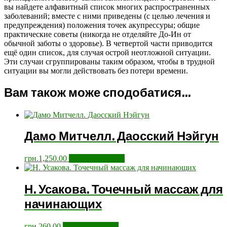
вы найдете алфавитный список многих распространенных
заболеваний; вместе с ними приведены (с целью лечения и
предупреждения) положения точек акупрессуры; общие
практические советы (никогда не отделяйте До-Ин от
обычной заботы о здоровье). В четвертой части приводится
ещё один список, для случая острой неотложной ситуации.
Эти случаи сгруппированы таким образом, чтобы в трудной
ситуации вы могли действовать без потери времени.
Вам також може сподобатися…
Дамо Митчелл. Даосский Нэйгун
грн.
1,250.00
Додати у кошик
Н. Усакова. Точечный массаж для
начинающих
грн.
260.00
Додати у кошик