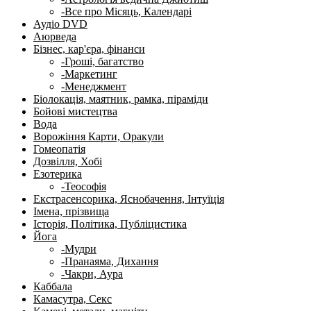
-Все про Місяць, Календарі
Аудіо DVD
Аюрведа
Бізнес, кар'єра, фінанси
-Гроші, багатство
-Маркетинг
-Менеджмент
Біолокація, маятник, рамка, піраміди
Бойові мистецтва
Вода
Ворожіння Карти, Оракули
Гомеопатія
Дозвілля, Хобі
Езотерика
-Теософія
Екстрасенсорика, Яснобачення, Інтуїція
Імена, прізвища
Історія, Політика, Публіцистика
Йога
-Мудри
-Пранаяма, Дихання
-Чакри, Аура
Каббала
Камасутра, Секс