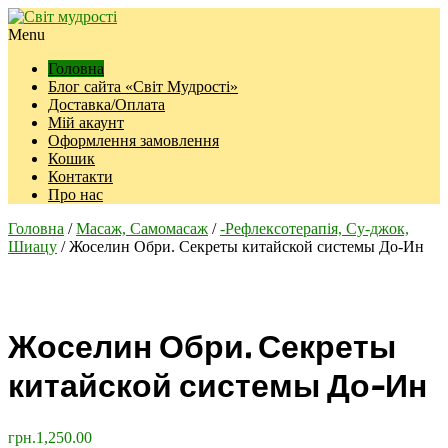
Menu
Головна
Блог сайта «Світ Мудрості»
Доставка/Оплата
Мій акаунт
Оформлення замовлення
Кошик
Контакти
Про нас
Головна
/
Масаж, Самомасаж
/
-Рефлексотерапія, Су-джок,
Шиацу
/ Жоселин Обри. Секреты китайской системы До-Ин
Жоселин Обри. Секреты
китайской системы До-Ин
грн.
1,250.00