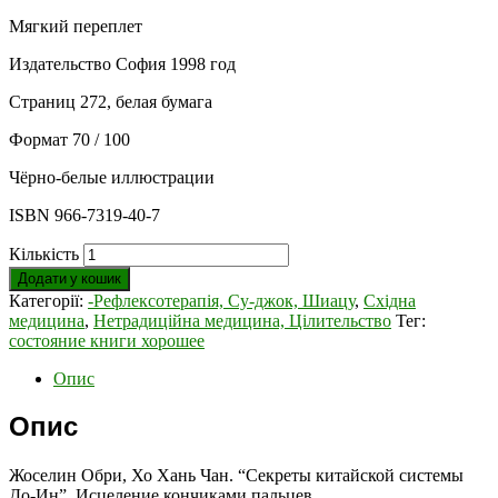
Мягкий переплет
Издательство София 1998 год
Страниц 272, белая бумага
Формат 70 / 100
Чёрно-белые иллюстрации
ISBN 966-7319-40-7
Кількість
Додати у кошик
Категорії:
-Рефлексотерапія, Су-джок, Шиацу
,
Східна
медицина
,
Нетрадиційна медицина, Цілительство
Тег:
состояние книги хорошее
Опис
Опис
Жоселин Обри, Хо Хань Чан. “Секреты китайской системы
До-Ин”. Исцеление кончиками пальцев.