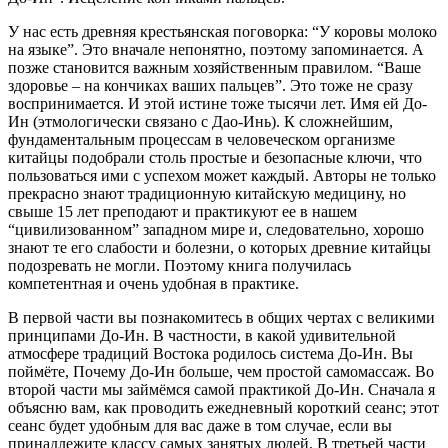
У нас есть древняя крестьянская поговорка: “У коровы молоко
на языке”. Это вначале непонятно, поэтому запоминается. А
позже становится важным хозяйственным правилом. “Ваше
здоровье – на кончиках ваших пальцев”. Это тоже не сразу
воспринимается. И этой истине тоже тысячи лет. Имя ей До-
Ин (этмологически связано с Дао-Инь). К сложнейшим,
фундаментальным процессам в человеческом организме
китайцы подобрали столь простые и безопасные ключи, что
пользоваться ими с успехом может каждый. Авторы не только
прекрасно знают традиционную китайскую медицину, но
свыше 15 лет преподают и практикуют ее в нашем
“цивилизованном” западном мире и, следовательно, хорошо
знают те его слабости и болезни, о которых древние китайцы
подозревать не могли. Поэтому книга получилась
компетентная и очень удобная в практике.
В первой части вы познакомитесь в общих чертах с великими
принципами До-Ин. В частности, в какой удивительной
атмосфере традиций Востока родилось система До-Ин. Вы
поймёте, Почему До-Ин больше, чем простой самомассаж. Во
второй части мы займёмся самой практикой До-Ин. Сначала я
объясню вам, как проводить ежедневный короткий сеанс; этот
сеанс будет удобным для вас даже в том случае, если вы
принадлежите классу самых занятых людей. В третьей части