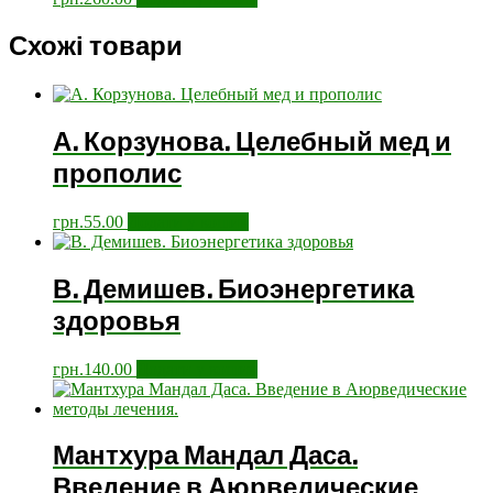
Схожі товари
А. Корзунова. Целебный мед и
прополис
грн.
55.00
Додати у кошик
В. Демишев. Биоэнергетика
здоровья
грн.
140.00
Додати у кошик
Мантхура Мандал Даса.
Введение в Аюрведические