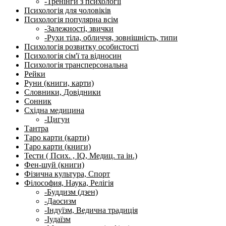
-Тренінги з психології
Психологія для чоловіків
Психологія популярна всім
-Залежності, звички
-Рухи тіла, обличчя, зовнішність, типи
Психологія розвитку особистості
Психологія сім'ї та відносин
Психологія трансперсональна
Рейки
Руни (книги, карти)
Словники, Довідники
Сонник
Східна медицина
-Цигун
Тантра
Таро карти (карти)
Таро карти (книги)
Тести ( Псих. , IQ, Медиц. та ін.)
Фен-шуй (книги)
Фізична культура, Спорт
Філософия, Наука, Релігія
-Буддизм (дзен)
-Даосизм
-Індуїзм, Ведична традиція
-Іудаїзм