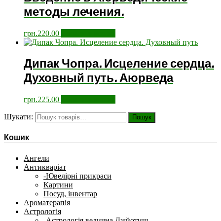
методы лечения.
грн.
220.00
Додати у кошик
Дипак Чопра. Исцеление сердца.
Духовный путь. Аюрведа
грн.
225.00
Додати у кошик
Шукати:
Пошук
Кошик
Ангели
Антикваріат
-Ювелірні прикраси
Картини
Посуд, інвентар
Ароматерапія
Астрологія
-Астрологія ведична Джйотиш