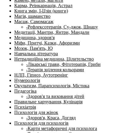
Камені, метали, магніти
Карма, Реінкарнація, Астрал
Книга змін, І-Цзін (книги)
Магія, шаманство
Масаж, Самомасаж
-Рефлексотерапія, Су-джок, Шиацу
Медитації, Мантри, Янтри, Мандали
Медицина, здоров'я
Міфи, Притчі, Казки, Афоризми
Мозок, Пам'ять, IQ
Навчальна література
Нетрадиційна медицина, Цілительство
-Лікарські трави, Фітотерапія, Гриби
-Терапія зцілення кольорами
НЛП, Гіпноз, Аутотренінг
Нумерологія
Окультизм, Парапсихологія, Містика
Педагогіка
-Здоров'я та виховання дітей
Правильне харчування, Кулінарія
Психіатрія
Психологія для жінок
-Здоров'я, Краса, Догляд
Психологія для психологів
-Карти метафоричні для психолога