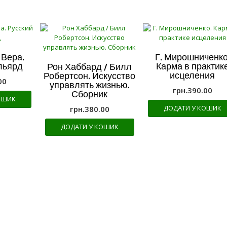
Вера.
Г. Мирошниченко
льярд
Карма в практик
Рон Хаббард / Билл
исцеления
Робертсон. Искусство
00
управлять жизнью.
грн.
390.00
Сборник
ОШИК
ДОДАТИ У КОШИК
грн.
380.00
ДОДАТИ У КОШИК