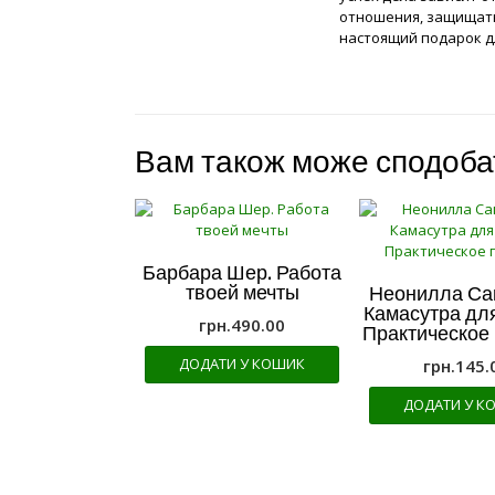
отношения, защищать
настоящий подарок для
Вам також може сподоб
Барбара Шер. Работа
твоей мечты
Неонилла Са
Камасутра дл
грн.
490.00
Практическое
ДОДАТИ У КОШИК
грн.
145.
ДОДАТИ У К