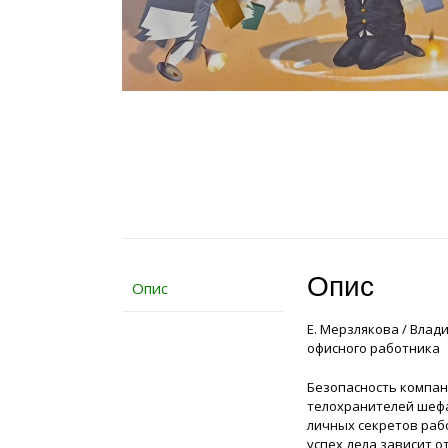
Опис
Опис
Е. Мерзлякова / Влад
офисного работника
Безопасность компани
телохранителей шефа
личных секретов раб
успех дела зависит о