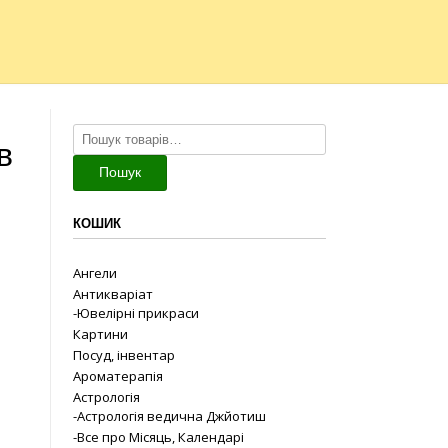
Шукати:
в
Пошук
КОШИК
Ангели
Антикваріат
-Ювелірні прикраси
Картини
Посуд, інвентар
Ароматерапія
Астрологія
-Астрологія ведична Джйотиш
-Все про Місяць, Календарі