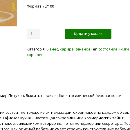
Формат 70/100
Кількість
Додати у кошик
Категорія:
Бізнес, кар'єра, фінанси
Тег:
состояние книги
хорошее
имир Петухов. Выжить в офисе! Школа психической безопасности
и состоит не только из сигнализации, охранников на каждом объек
. Офисная кухня – настоящая сокровищница коммерческих тайн и
отников, заложником которых является менеджер или секретарь. По
т того, как офисный работник умеет строить конструктивные рабочи