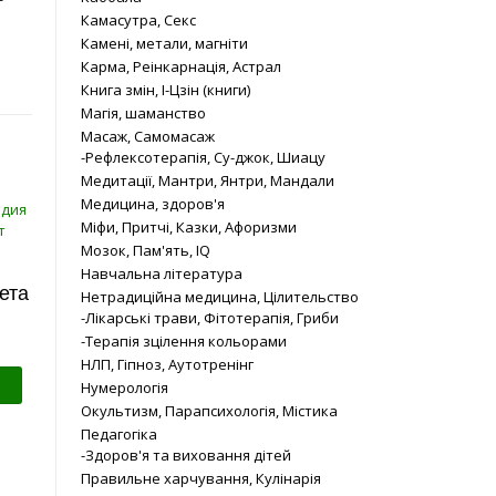
Камасутра, Секс
Камені, метали, магніти
Карма, Реінкарнація, Астрал
Книга змін, І-Цзін (книги)
Магія, шаманство
Масаж, Самомасаж
-Рефлексотерапія, Су-джок, Шиацу
Медитації, Мантри, Янтри, Мандали
Медицина, здоров'я
Міфи, Притчі, Казки, Афоризми
Мозок, Пам'ять, IQ
Навчальна література
ета
Нетрадиційна медицина, Цілительство
-Лікарські трави, Фітотерапія, Гриби
-Терапія зцілення кольорами
НЛП, Гіпноз, Аутотренінг
Нумерологія
Окультизм, Парапсихологія, Містика
Педагогіка
-Здоров'я та виховання дітей
Правильне харчування, Кулінарія