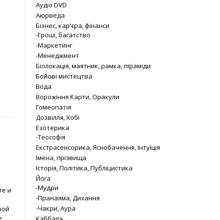
Аудіо DVD
Аюрведа
Бізнес, кар'єра, фінанси
-Гроші, багатство
-Маркетинг
-Менеджмент
Біолокація, маятник, рамка, піраміди
Бойові мистецтва
Вода
Ворожіння Карти, Оракули
Гомеопатія
Дозвілля, Хобі
Езотерика
-Теософія
Екстрасенсорика, Яснобачення, Інтуїція
Імена, прізвища
Історія, Політика, Публіцистика
Йога
-Мудри
те и
-Пранаяма, Дихання
-Чакри, Аура
рой
е
Каббала