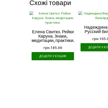
Схожі товари
Надеждина 
Русский би
Елена Свитко. Рейки
Каруна. Знаки,
грн.
105.
медитации, практики.
ДОДАТИ У К
грн.
185.00
ДОДАТИ У КОШИК