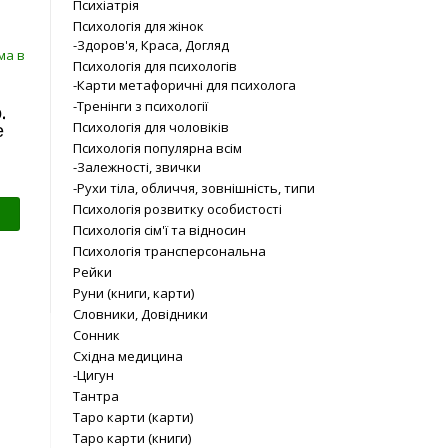
Психіатрія
Психологія для жінок
-Здоров'я, Краса, Догляд
Психологія для психологів
-Карти метафоричні для психолога
-Тренінги з психології
.
Психологія для чоловіків
е
Психологія популярна всім
-Залежності, звички
-Рухи тіла, обличчя, зовнішність, типи
Психологія розвитку особистості
Психологія сім'ї та відносин
Психологія трансперсональна
Рейки
Руни (книги, карти)
Словники, Довідники
Сонник
Східна медицина
-Цигун
Тантра
Таро карти (карти)
Таро карти (книги)