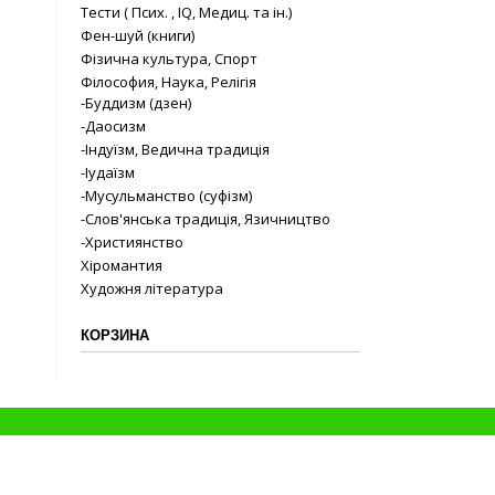
Тести ( Псих. , IQ, Медиц. та ін.)
Фен-шуй (книги)
Фізична культура, Спорт
Філософия, Наука, Релігія
-Буддизм (дзен)
-Даосизм
-Індуїзм, Ведична традиція
-Іудаїзм
-Мусульманство (суфізм)
-Слов'янська традиція, Язичництво
-Християнство
Хіромантия
Художня література
КОРЗИНА
Proudly powered by
WordPress