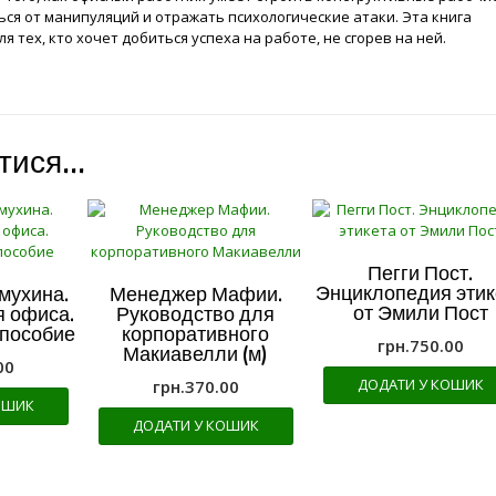
ся от манипуляций и отражать психологические атаки. Эта книга
 тех, кто хочет добиться успеха на работе, не сгорев на ней.
атися…
Пегги Пост.
Энциклопедия этик
мухина.
Менеджер Мафии.
от Эмили Пост
я офиса.
Руководство для
 пособие
корпоративного
грн.
750.00
Макиавелли (м)
00
ДОДАТИ У КОШИК
грн.
370.00
ОШИК
ДОДАТИ У КОШИК