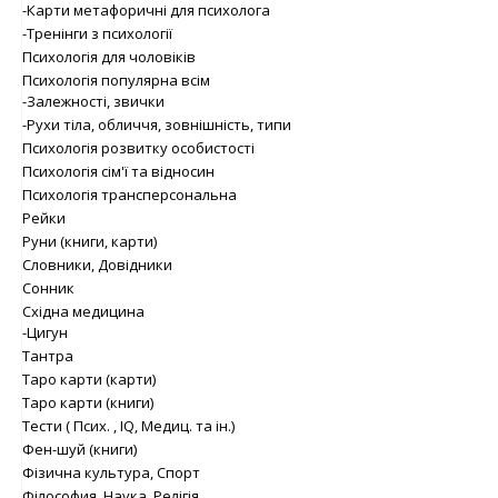
-Карти метафоричні для психолога
-Тренінги з психології
Психологія для чоловіків
Психологія популярна всім
-Залежності, звички
-Рухи тіла, обличчя, зовнішність, типи
Психологія розвитку особистості
Психологія сім'ї та відносин
Психологія трансперсональна
Рейки
Руни (книги, карти)
Словники, Довідники
Сонник
Східна медицина
-Цигун
Тантра
Таро карти (карти)
Таро карти (книги)
Тести ( Псих. , IQ, Медиц. та ін.)
Фен-шуй (книги)
Фізична культура, Спорт
Філософия, Наука, Релігія