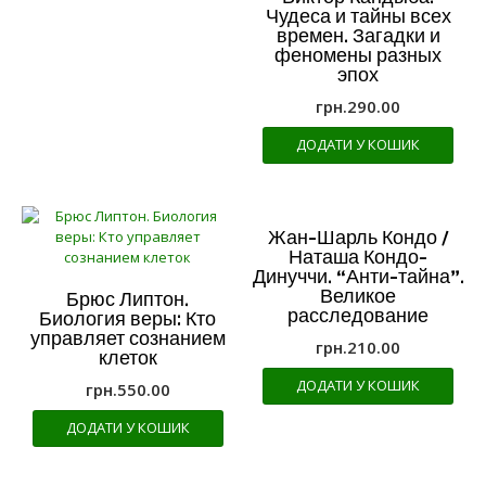
Чудеса и тайны всех
времен. Загадки и
феномены разных
эпох
грн.
290.00
ДОДАТИ У КОШИК
Жан-Шарль Кондо /
Наташа Кондо-
Динуччи. “Анти-тайна”.
Великое
Брюс Липтон.
расследование
Биология веры: Кто
управляет сознанием
грн.
210.00
клеток
ДОДАТИ У КОШИК
грн.
550.00
ДОДАТИ У КОШИК