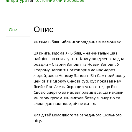
література
Тег:
состояние книги хорошее
Опис
Опис
Дитяча Біблія. Біблійні оповідання в малюнках
Ця книга, відома як Біблія, – найчитальніша і
найцінніша книга у світі. Книгу розділено на два
розділи – Старий Заповіт та Новий Заповіт. У
Старому Заповіті Бог говорив до нас через
людей, але в Новому Заповіті Він Сам прийшов у
цей світ в Своєму Синові Ісусі. Ісус показав нам,
Який є Бог. Але найкраще з усього те, що Він
Своєю смертю за нас виправив все, що накоїли
ми своїм гріхом. Він виграв битву зі смертю та
злом і дав нам нове, вічне життя.
Для дітей молодшого та середнього шкільного
віку.