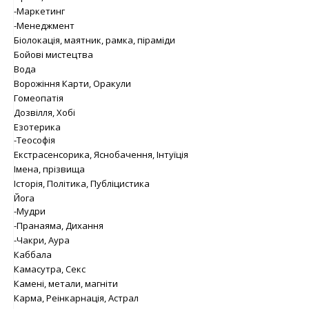
-Маркетинг
-Менеджмент
Біолокація, маятник, рамка, піраміди
Бойові мистецтва
Вода
Ворожіння Карти, Оракули
Гомеопатія
Дозвілля, Хобі
Езотерика
-Теософія
Екстрасенсорика, Яснобачення, Інтуїція
Імена, прізвища
Історія, Політика, Публіцистика
Йога
-Мудри
-Пранаяма, Дихання
-Чакри, Аура
Каббала
Камасутра, Секс
Камені, метали, магніти
Карма, Реінкарнація, Астрал