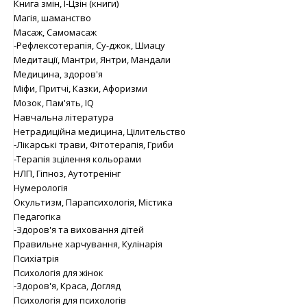
Книга змін, І-Цзін (книги)
Магія, шаманство
Масаж, Самомасаж
-Рефлексотерапія, Су-джок, Шиацу
Медитації, Мантри, Янтри, Мандали
Медицина, здоров'я
Міфи, Притчі, Казки, Афоризми
Мозок, Пам'ять, IQ
Навчальна література
Нетрадиційна медицина, Цілительство
-Лікарські трави, Фітотерапія, Гриби
-Терапія зцілення кольорами
НЛП, Гіпноз, Аутотренінг
Нумерологія
Окультизм, Парапсихологія, Містика
Педагогіка
-Здоров'я та виховання дітей
Правильне харчування, Кулінарія
Психіатрія
Психологія для жінок
-Здоров'я, Краса, Догляд
Психологія для психологів