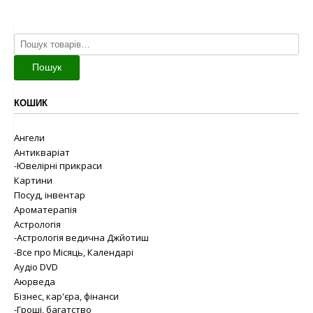
Шукати:
Пошук
КОШИК
Ангели
Антикваріат
-Ювелірні прикраси
Картини
Посуд, інвентар
Ароматерапія
Астрологія
-Астрологія ведична Джйотиш
-Все про Місяць, Календарі
Аудіо DVD
Аюрведа
Бізнес, кар'єра, фінанси
-Гроші, багатство