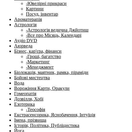
-Ювелірні прикраси
Картини
Посуд, інвентар
Ароматерапія
Астрологія
-Астрологія ведична Джйотиш
-Все про Місяць, Календарі
Аудіо DVD
Аюрведа
Бізнес, кар'єра, фінанси
-Гроші, багатство
-Маркетинг
-Менеджмент
Біолокація, маятник, рамка, піраміди
Бойові мистецтва
Вода
Ворожіння Карти, Оракули
Гомеопатія
Дозвілля, Хобі
Езотерика
-Теософія
Екстрасенсорика, Яснобачення, Інтуїція
Імена, прізвища
Історія, Політика, Публіцистика
Йога