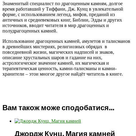
Знаменитый специалист по драгоценным камням, долгое
время работавший у Тиффани, Дж. Кунц в увлекательной
форме, с использованием легенд, мифов, преданий из
античных и средневековых книг, Библии, Эдды и других
источников, вводит читателя в мир драгоценных и
полудрагоценных камней.
Использование драгоценных камней, амулетов и талисманов
в древнейших мистериях, религиозных обрядах в
повседневной жизни, магических надписей и знаков,
описание хрустальных шаров и гадание на них,
астрологическое значение камней, их магическая и
терапевтическая ценность, камни-талисманы и камни-
хранители – этои многое другое найдёт читатель в книге.
Вам також може сподобатися…
Джордж Кунц. Магия камней