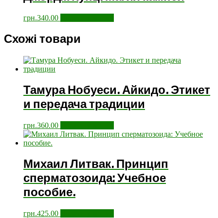
грн.
340.00
Додати у кошик
Схожі товари
Тамура Нобуеси. Айкидо. Этикет
и передача традиции
грн.
360.00
Додати у кошик
Михаил Литвак. Принцип
сперматозоида: Учебное
пособие.
грн.
425.00
Додати у кошик