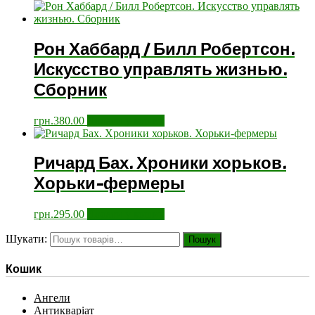
Рон Хаббард / Билл Робертсон.
Искусство управлять жизнью.
Сборник
грн.
380.00
Додати у кошик
Ричард Бах. Хроники хорьков.
Хорьки-фермеры
грн.
295.00
Додати у кошик
Шукати:
Пошук
Кошик
Ангели
Антикваріат