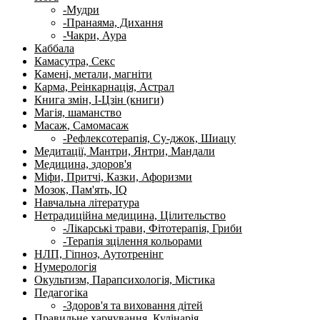
-Мудри
-Пранаяма, Дихання
-Чакри, Аура
Каббала
Камасутра, Секс
Камені, метали, магніти
Карма, Реінкарнація, Астрал
Книга змін, І-Цзін (книги)
Магія, шаманство
Масаж, Самомасаж
-Рефлексотерапія, Су-джок, Шиацу
Медитації, Мантри, Янтри, Мандали
Медицина, здоров'я
Міфи, Притчі, Казки, Афоризми
Мозок, Пам'ять, IQ
Навчальна література
Нетрадиційна медицина, Цілительство
-Лікарські трави, Фітотерапія, Гриби
-Терапія зцілення кольорами
НЛП, Гіпноз, Аутотренінг
Нумерологія
Окультизм, Парапсихологія, Містика
Педагогіка
-Здоров'я та виховання дітей
Правильне харчування, Кулінарія