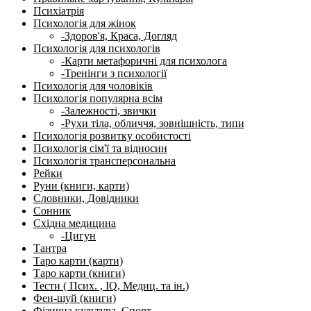
Психіатрія
Психологія для жінок
-Здоров'я, Краса, Догляд
Психологія для психологів
-Карти метафоричні для психолога
-Тренінги з психології
Психологія для чоловіків
Психологія популярна всім
-Залежності, звички
-Рухи тіла, обличчя, зовнішність, типи
Психологія розвитку особистості
Психологія сім'ї та відносин
Психологія трансперсональна
Рейки
Руни (книги, карти)
Словники, Довідники
Сонник
Східна медицина
-Цигун
Тантра
Таро карти (карти)
Таро карти (книги)
Тести ( Псих. , IQ, Медиц. та ін.)
Фен-шуй (книги)
Фізична культура, Спорт