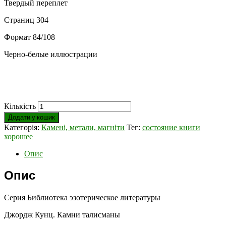
Твердый переплет
Страниц 304
Формат 84/108
Черно-белые иллюстрации
Кількість
Додати у кошик
Категорія:
Камені, метали, магніти
Тег:
состояние книги
хорошее
Опис
Опис
Серия Библиотека эзотерическое литературы
Джордж Кунц. Камни талисманы