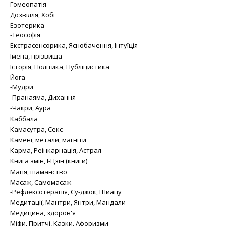
Гомеопатія
Дозвілля, Хобі
Езотерика
-Теософія
Екстрасенсорика, Яснобачення, Інтуїція
Імена, прізвища
Історія, Політика, Публіцистика
Йога
-Мудри
-Пранаяма, Дихання
-Чакри, Аура
Каббала
Камасутра, Секс
Камені, метали, магніти
Карма, Реінкарнація, Астрал
Книга змін, І-Цзін (книги)
Магія, шаманство
Масаж, Самомасаж
-Рефлексотерапія, Су-джок, Шиацу
Медитації, Мантри, Янтри, Мандали
Медицина, здоров'я
Міфи, Притчі, Казки, Афоризми