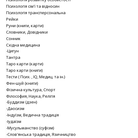
Психологія сім'ї та відносин
Психологія трансперсональна
Рейки
Руни (книги, карти)
Словники, Довідники
Сонник
Східна медицина
-Цигун
Тантра
Таро карти (карти)
Таро карти (книги)
Тести ( Псих. , IQ, Медиц. та ін.)
Фен-шуй (книги)
Фізична культура, Спорт
Філософия, Наука, Релігія
-Буддизм (дзен)
-Даосизм
-Індуїзм, Ведична традиція
-Іудаїзм
-Мусульманство (суфізм)
-Слов'янська традиція, Язичництво