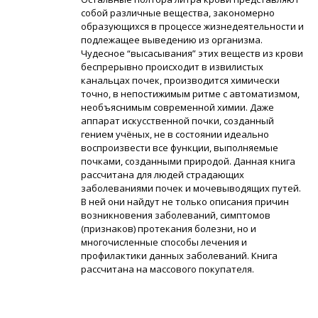
собой различные вещества, закономерно
образующихся в процессе жизнедеятельности и
подлежащее выведению из организма.
Чудесное “высасывания” этих веществ из крови
беспрерывно происходит в извилистых
канальцах почек, производится химически
точно, в непостижимым ритме с автоматизмом,
необъяснимым современной химии. Даже
аппарат искусственной почки, созданный
гением учёных, не в состоянии идеально
воспроизвести все функции, выполняемые
почками, созданными природой. Данная книга
рассчитана для людей страдающих
заболеваниями почек и мочевыводящих путей.
В ней они найдут не только описания причин
возникновения заболеваний, симптомов
(признаков) протекания болезни, но и
многочисленные способы лечения и
профилактики данных заболеваний. Книга
рассчитана на массового покупателя.