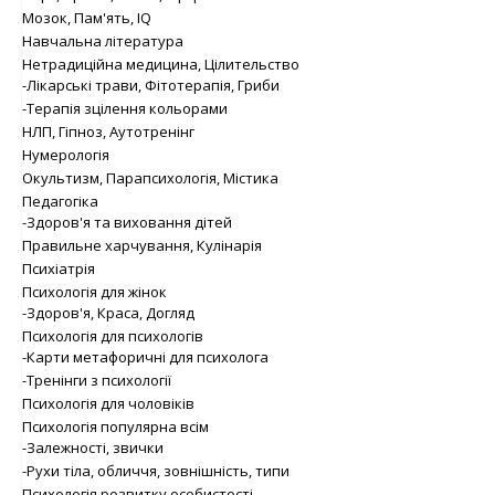
Мозок, Пам'ять, IQ
Навчальна література
Нетрадиційна медицина, Цілительство
-Лікарські трави, Фітотерапія, Гриби
-Терапія зцілення кольорами
НЛП, Гіпноз, Аутотренінг
Нумерологія
Окультизм, Парапсихологія, Містика
Педагогіка
-Здоров'я та виховання дітей
Правильне харчування, Кулінарія
Психіатрія
Психологія для жінок
-Здоров'я, Краса, Догляд
Психологія для психологів
-Карти метафоричні для психолога
-Тренінги з психології
Психологія для чоловіків
Психологія популярна всім
-Залежності, звички
-Рухи тіла, обличчя, зовнішність, типи
Психологія розвитку особистості