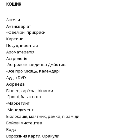
КОШИК
Ангели
Антикваріат
-Ювелірні прикраси
Картини
Посуд, інвентар
Ароматерапія
Астрологія
-Астрологія ведична Джйотиш
-Все про Місяць, Календарі
Аудіо DVD
Аюрведа
Бізнес, кар'єра, фінанси
-Гроші, багатство
-Маркетинг
-Менеджмент
Біолокація, маятник, рамка, піраміди
Бойові мистецтва
Вода
Ворожіння Карти, Оракули