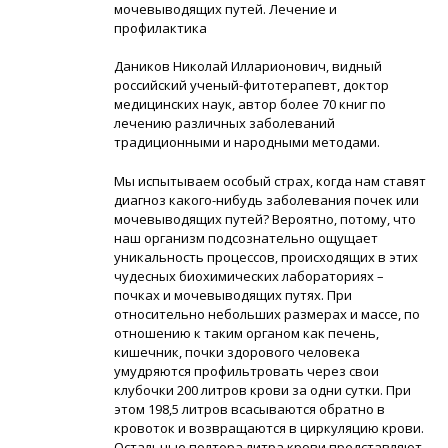
мочевыводящих путей. Лечение и
профилактика
Даников Николай Илларионович, видный
российский ученый-фитотерапевт, доктор
медицинских наук, автор более 70 книг по
лечению различных заболеваний
традиционными и народными методами.
Мы испытываем особый страх, когда нам ставят
диагноз какого-нибудь заболевания почек или
мочевыводящих путей? Вероятно, потому, что
наш организм подсознательно ощущает
уникальность процессов, происходящих в этих
чудесных биохимических лабораториях –
почках и мочевыводящих путях. При
относительно небольших размерах и массе, по
отношению к таким органом как печень,
кишечник, почки здорового человека
умудряются профильтровать через свои
клубочки 200 литров крови за одни сутки. При
этом 198,5 литров всасываются обратно в
кровоток и возвращаются в циркуляцию крови.
Остальные полтора литра крови представляют