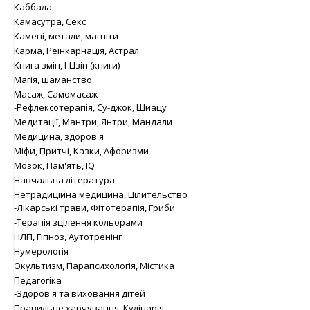
Каббала
Камасутра, Секс
Камені, метали, магніти
Карма, Реінкарнація, Астрал
Книга змін, І-Цзін (книги)
Магія, шаманство
Масаж, Самомасаж
-Рефлексотерапія, Су-джок, Шиацу
Медитації, Мантри, Янтри, Мандали
Медицина, здоров'я
Міфи, Притчі, Казки, Афоризми
Мозок, Пам'ять, IQ
Навчальна література
Нетрадиційна медицина, Цілительство
-Лікарські трави, Фітотерапія, Гриби
-Терапія зцілення кольорами
НЛП, Гіпноз, Аутотренінг
Нумерологія
Окультизм, Парапсихологія, Містика
Педагогіка
-Здоров'я та виховання дітей
Правильне харчування, Кулінарія