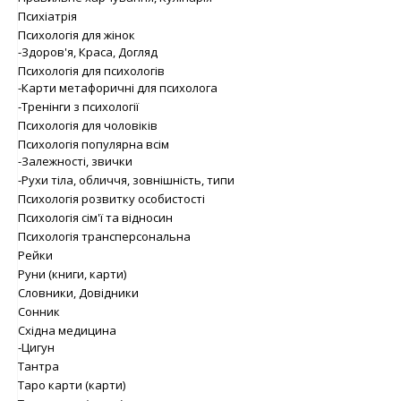
Психіатрія
Психологія для жінок
-Здоров'я, Краса, Догляд
Психологія для психологів
-Карти метафоричні для психолога
-Тренінги з психології
Психологія для чоловіків
Психологія популярна всім
-Залежності, звички
-Рухи тіла, обличчя, зовнішність, типи
Психологія розвитку особистості
Психологія сім'ї та відносин
Психологія трансперсональна
Рейки
Руни (книги, карти)
Словники, Довідники
Сонник
Східна медицина
-Цигун
Тантра
Таро карти (карти)