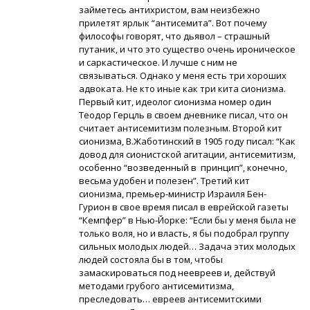
займетесь антихристом, вам неизбежно
прилетят ярлык “антисемита”. Вот почему
философы говорят, что дьявол – страшный
путаник, и что это существо очень ироническое
и саркастическое. И лучше с ним не
связываться. Однако у меня есть три хороших
адвоката. Не кто иные как три кита сионизма.
Первый кит, идеолог сионизма номер один
Теодор Герцль в своем дневнике писал, что он
считает антисемитизм полезным. Второй кит
сионизма, В.Жаботинский в 1905 году писал: “Как
довод для сионистской агитации, антисемитизм,
особенно “возведенный в принцип”, конечно,
весьма удобен и полезен”. Третий кит
сионизма, премьер-министр Израиля Бен-
Гурион в свое время писал в еврейской газеты
“Кемпфер” в Нью-Йорке: “Если бы у меня была не
только воля, но и власть, я бы подобрал группу
сильных молодых людей… Задача этих молодых
людей состояла бы в том, чтобы
замаскироваться под неевреев и, действуй
методами грубого антисемитизма,
преследовать… евреев антисемитскими