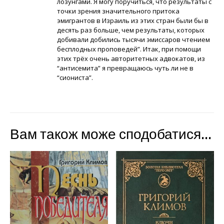
лозунгами. Я могу поручиться, что результаты с
точки зрения значительного притока
эмигрантов в Израиль из этих стран были бы в
десять раз больше, чем результаты, которых
добивали добились тысячи эмиссаров чтением
бесплодных проповедей”. Итак, при помощи
этих трёх очень авторитетных адвокатов, из
“антисемита” я превращаюсь чуть ли не в
“сиониста”.
Вам також може сподобатися…