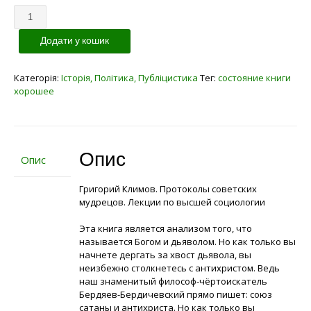
Кількість
Додати у кошик
Категорія:
Історія, Політика, Публіцистика
Тег:
состояние книги
хорошее
Опис
Опис
Григорий Климов. Протоколы советских
мудрецов. Лекции по высшей социологии
Эта книга является анализом того, что
называется Богом и дьяволом. Но как только вы
начнете дергать за хвост дьявола, вы
неизбежно столкнетесь с антихристом. Ведь
наш знаменитый философ-чёртоискатель
Бердяев-Бердичевский прямо пишет: союз
сатаны и антихриста. Но как только вы