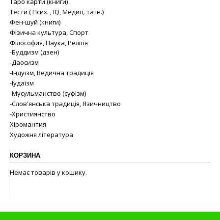
Таро карти (книги)
Тести ( Псих. , IQ, Медиц. та ін.)
Фен-шуй (книги)
Фізична культура, Спорт
Філософия, Наука, Релігія
-Буддизм (дзен)
-Даосизм
-Індуїзм, Ведична традиція
-Іудаїзм
-Мусульманство (суфізм)
-Слов'янська традиція, Язичництво
-Християнство
Хіромантия
Художня література
КОРЗИНА
Немає товарів у кошику.