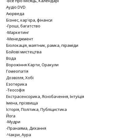
-Все про Місяць, Календарі
Аудіо DVD
Аюрведа
Бізнес, кар'єра, фінанси
-Гроші, багатство
-Маркетинг
-Менеджмент
Біолокація, маятник, рамка, піраміди
Бойові мистецтва
Вода
Ворожіння Карти, Оракули
Гомеопатія
Дозвілля, Хобі
Езотерика
-Теософія
Екстрасенсорика, Яснобачення, Інтуїція
Імена, прізвища
Історія, Політика, Публіцистика
Йога
-Мудри
-Пранаяма, Дихання
-Чакри, Аура