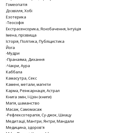
Гомеопатія
Дозвілля, Хобі
Езотерика
-Теософія
Екстрасенсорика, Яснобачення, Інтуїція
Імена, прізвища
Історія, Політика, Публіцистика
Йога
-Мудри
-Пранаяма, Дихання
-Чакри, Аура
Каббала
Камасутра, Секс
Камені, метали, магніти
Карма, Реінкарнація, Астрал
Книга змін, І-Цзін (книги)
Магія, шаманство
Масаж, Самомасаж
-Рефлексотерапія, Су-джок, Шиацу
Медитації, Мантри, Янтри, Мандали
Медицина, здоров'я