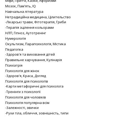
Міфи, Притчі, Казки, Афоризми
Мозок, Пам'ять, IQ
Навчальна література
Нетрадиційна медицина, Цілительство
-Лікарські трави, Фітотерапія, Гриби
-Терапія зцілення кольорами
НЛП, Гіпноз, Аутотренінг
Нумерологія
Окультизм, Парапсихологія, Містика
Педагогіка
-Здоров'я та виховання дітей
Правильне харчування, Кулінарія
Психіатрія
Психологія для жінок
-Здоров'я, Краса, Догляд
Психологія для психологів
-Карти метафоричні для психолога
-Тренінги з психології
Психологія для чоловіків
Психологія популярна всім
-Залежності, звички
-Рухи тіла, обличчя, зовнішність, типи