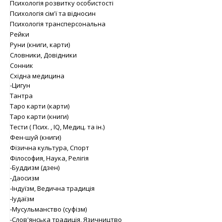
Психологія розвитку особистості
Психологія сім'ї та відносин
Психологія трансперсональна
Рейки
Руни (книги, карти)
Словники, Довідники
Сонник
Східна медицина
-Цигун
Тантра
Таро карти (карти)
Таро карти (книги)
Тести ( Псих. , IQ, Медиц. та ін.)
Фен-шуй (книги)
Фізична культура, Спорт
Філософия, Наука, Релігія
-Буддизм (дзен)
-Даосизм
-Індуїзм, Ведична традиція
-Іудаїзм
-Мусульманство (суфізм)
-Слов'янська традиція, Язичництво