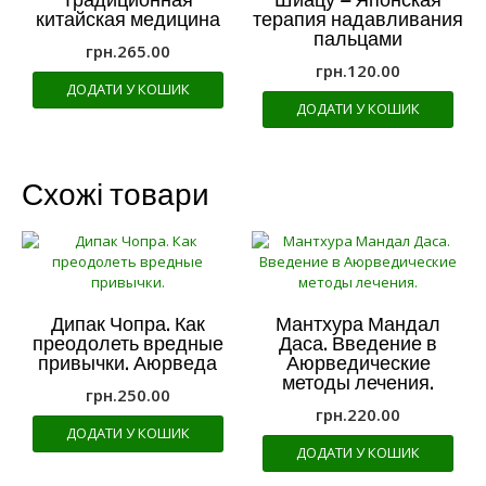
Традиционная
Шиацу – Японская
китайская медицина
терапия надавливания
пальцами
грн.
265.00
грн.
120.00
ДОДАТИ У КОШИК
ДОДАТИ У КОШИК
Схожі товари
Дипак Чопра. Как
Мантхура Мандал
преодолеть вредные
Даса. Введение в
привычки. Аюрведа
Аюрведические
методы лечения.
грн.
250.00
грн.
220.00
ДОДАТИ У КОШИК
ДОДАТИ У КОШИК