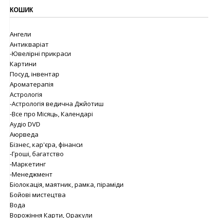
КОШИК
Ангели
Антикваріат
-Ювелірні прикраси
Картини
Посуд, інвентар
Ароматерапія
Астрологія
-Астрологія ведична Джйотиш
-Все про Місяць, Календарі
Аудіо DVD
Аюрведа
Бізнес, кар'єра, фінанси
-Гроші, багатство
-Маркетинг
-Менеджмент
Біолокація, маятник, рамка, піраміди
Бойові мистецтва
Вода
Ворожіння Карти, Оракули