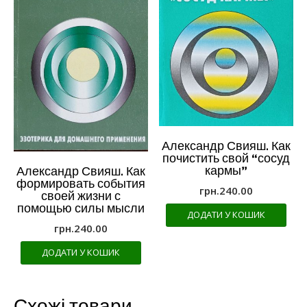
Александр Свияш. Как
почистить свой “сосуд
кармы”
Александр Свияш. Как
формировать события
грн.
240.00
своей жизни с
помощью силы мысли
ДОДАТИ У КОШИК
грн.
240.00
ДОДАТИ У КОШИК
Схожі товари