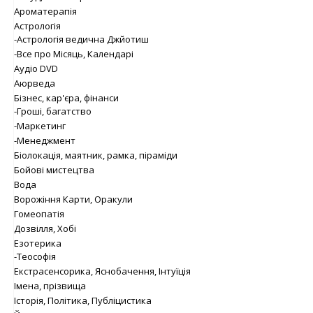
Ароматерапія
Астрологія
-Астрологія ведична Джйотиш
-Все про Місяць, Календарі
Аудіо DVD
Аюрведа
Бізнес, кар'єра, фінанси
-Гроші, багатство
-Маркетинг
-Менеджмент
Біолокація, маятник, рамка, піраміди
Бойові мистецтва
Вода
Ворожіння Карти, Оракули
Гомеопатія
Дозвілля, Хобі
Езотерика
-Теософія
Екстрасенсорика, Яснобачення, Інтуїція
Імена, прізвища
Історія, Політика, Публіцистика