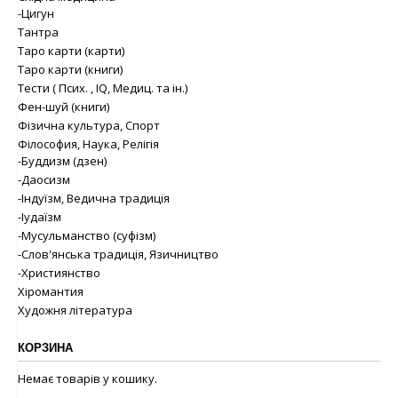
-Цигун
Тантра
Таро карти (карти)
Таро карти (книги)
Тести ( Псих. , IQ, Медиц. та ін.)
Фен-шуй (книги)
Фізична культура, Спорт
Філософия, Наука, Релігія
-Буддизм (дзен)
-Даосизм
-Індуїзм, Ведична традиція
-Іудаїзм
-Мусульманство (суфізм)
-Слов'янська традиція, Язичництво
-Християнство
Хіромантия
Художня література
КОРЗИНА
Немає товарів у кошику.