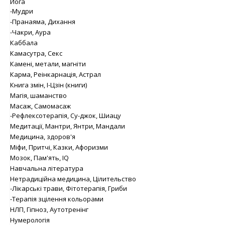
Йога
-Мудри
-Пранаяма, Дихання
-Чакри, Аура
Каббала
Камасутра, Секс
Камені, метали, магніти
Карма, Реінкарнація, Астрал
Книга змін, І-Цзін (книги)
Магія, шаманство
Масаж, Самомасаж
-Рефлексотерапія, Су-джок, Шиацу
Медитації, Мантри, Янтри, Мандали
Медицина, здоров'я
Міфи, Притчі, Казки, Афоризми
Мозок, Пам'ять, IQ
Навчальна література
Нетрадиційна медицина, Цілительство
-Лікарські трави, Фітотерапія, Гриби
-Терапія зцілення кольорами
НЛП, Гіпноз, Аутотренінг
Нумерологія