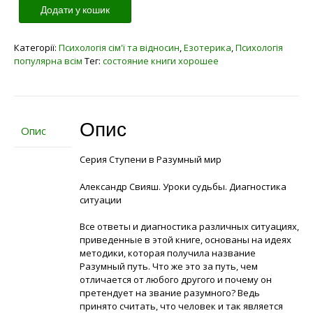
Додати у кошик
Категорії:
Психологія сім'ї та відносин
,
Езотерика
,
Психологія
популярна всім
Тег:
состояние книги хорошее
Опис
Опис
Серия Ступени в Разумный мир
Александр Свияш. Уроки судьбы. Диагностика
ситуации
Все ответы и диагностика различных ситуациях,
приведенные в этой книге, основаны на идеях
методики, которая получила название
Разумный путь. Что же это за путь, чем
отличается от любого другого и почему он
претендует на звание разумного? Ведь
принято считать, что человек и так является