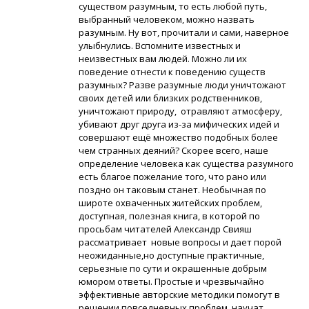
существом разумным, то есть любой путь,
выбранный человеком, можно назвать
разумным. Ну вот, прочитали и сами, наверное
улыбнулись. Вспомните известных и
неизвестных вам людей. Можно ли их
поведение отнести к поведению существ
разумных? Разве разумные люди уничтожают
своих детей или близких родственников,
уничтожают природу, отравляют атмосферу,
убивают друг друга из-за мифических идей и
совершают ещё множество подобных более
чем странных деяний? Скорее всего, наше
определение человека как существа разумного
есть благое пожелание того, что рано или
поздно он таковым станет. Необычная по
широте охваченных житейских проблем,
доступная, полезная книга, в которой по
просьбам читателей Александр Свияш
рассматривает новые вопросы и дает порой
неожиданные,но доступные практичные,
серьезные по сути и окрашенные добрым
юмором ответы. Простые и чрезвычайно
эффективные авторские методики помогут в
решении повседневных проблем, научат