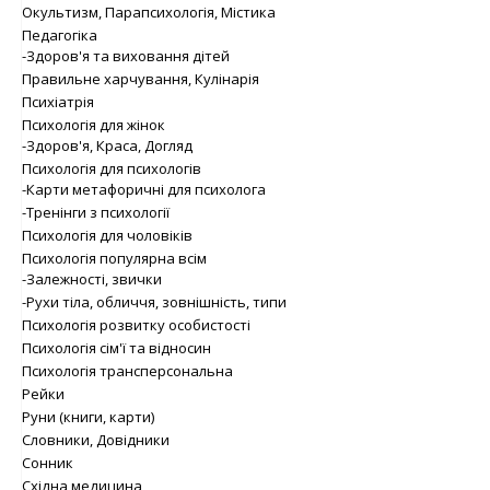
Окультизм, Парапсихологія, Містика
Педагогіка
-Здоров'я та виховання дітей
Правильне харчування, Кулінарія
Психіатрія
Психологія для жінок
-Здоров'я, Краса, Догляд
Психологія для психологів
-Карти метафоричні для психолога
-Тренінги з психології
Психологія для чоловіків
Психологія популярна всім
-Залежності, звички
-Рухи тіла, обличчя, зовнішність, типи
Психологія розвитку особистості
Психологія сім'ї та відносин
Психологія трансперсональна
Рейки
Руни (книги, карти)
Словники, Довідники
Сонник
Східна медицина