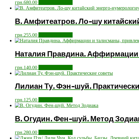
грн.
680.00
Додати у кошик
В. Амфитеатров. Ло-шу китайски
грн.
255.00
Додати у кошик
Наталия Правдина. Аффирмации 
грн.
140.00
Додати у кошик
Лилиан Ту. Фэн-шуй. Практическ
грн.
125.00
Додати у кошик
В. Огудин. Фен-шуй. Метод Зодиа
грн.
280.00
Додати у кошик