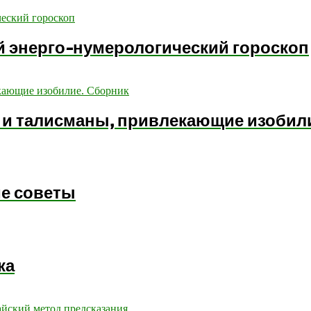
й энерго-нумерологический гороскоп
и талисманы, привлекающие изобил
ие советы
ка