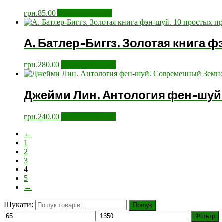
грн.
85.00
Додати у кошик
А. Батлер-Биггз. Золотая книга ф
грн.
280.00
Додати у кошик
Джейми Лин. Антология фен-шуй
грн.
240.00
Додати у кошик
←
1
2
3
4
5
→
Шукати:
Пошук
Фільтр