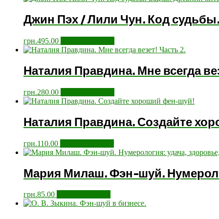
Джин Пэх / Лили Чун. Код судьбы
грн.
495.00
Додати у кошик
Наталия Правдина. Мне всегда вез
грн.
280.00
Додати у кошик
Наталия Правдина. Создайте хо
грн.
110.00
Додати у кошик
Мария Милаш. Фэн-шуй. Нумероло
грн.
85.00
Додати у кошик