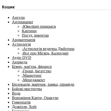
Кошик
Ангели
Антикваріат
-Ювелірні прикраси
Картини
Посуд, інвентар
Ароматерапія
Астрологія
-Астрологія ведична Джйотиш
-Все про Місяць, Календарі
Аудіо DVD
Аюрведа
Бізнес, кар'єра, фінанси
-Гроші, багатство
-Маркетинг
-Менеджмент
Біолокація, маятник, рамка, піраміди
Бойові мистецтва
Вода
Ворожіння Карти, Оракули
Гомеопатія
Дозвілля, Хобі