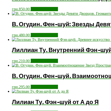
грн.
850.00
Додати у кошик
В. Огудин. Фен-шуй: Звезды Дев
грн.
480.00
Додати у кошик
Лиллиан Ту. Внутренний Фэн-шуй
грн.
210.00
Додати у кошик
В. Огудин. Фен-шуй. Взаимоотно
грн.
295.00
Додати у кошик
Лилиан Ту. Фэн-шуй от А до Я