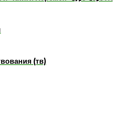
ы
вования (тв)