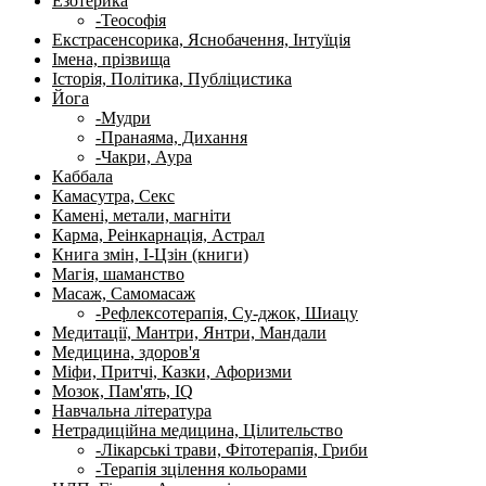
Езотерика
-Теософія
Екстрасенсорика, Яснобачення, Інтуїція
Імена, прізвища
Історія, Політика, Публіцистика
Йога
-Мудри
-Пранаяма, Дихання
-Чакри, Аура
Каббала
Камасутра, Секс
Камені, метали, магніти
Карма, Реінкарнація, Астрал
Книга змін, І-Цзін (книги)
Магія, шаманство
Масаж, Самомасаж
-Рефлексотерапія, Су-джок, Шиацу
Медитації, Мантри, Янтри, Мандали
Медицина, здоров'я
Міфи, Притчі, Казки, Афоризми
Мозок, Пам'ять, IQ
Навчальна література
Нетрадиційна медицина, Цілительство
-Лікарські трави, Фітотерапія, Гриби
-Терапія зцілення кольорами