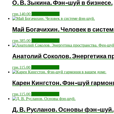
О. В. Зыкина. Фэн-шуй в бизнесе.
грн.
140.00
Додати у кошик
Май Богачихин. Человек в систе
грн.
385.00
Додати у кошик
Анатолий Соколов. Энергетика п
грн.
115.00
Додати у кошик
Карен Кингстон. Фэн-шуй гармон
грн.
115.00
Додати у кошик
Д. В. Русланов. Основы фэн-шуй.