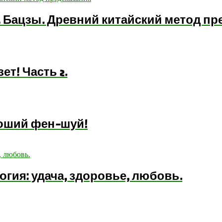
. Бацзы. Древний китайский метод пр
ет! Часть 2.
роший фен-шуй!
гия: удача, здоровье, любовь.