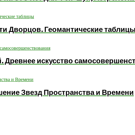
яти Дворцов. Геомантические таблиц
. Древнее искусство самосовершенст
шение Звезд Пространства и Времени