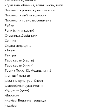
-Рухи тіла, обличчя, зовнішність, типи
Психологія розвитку особистості
Психологія сім'ї та відносин
Психологія трансперсональна
Рейки
Руни (книги, карти)
Словники, Довідники
Сонник
Східна медицина
-Цигун
Тантра
Таро карти (карти)
Таро карти (книги)
Тести ( Псих. , IQ, Медиц. та ін.)
Фен-шуй (книги)
Фізична культура, Спорт
Філософия, Наука, Релігія
-Буддизм (дзен)
-Даосизм
-Індуїзм, Ведична традиція
-Іудаїзм