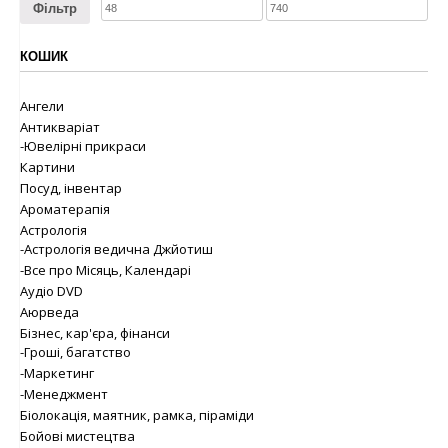
Фільтр
КОШИК
Ангели
Антикваріат
-Ювелірні прикраси
Картини
Посуд, інвентар
Ароматерапія
Астрологія
-Астрологія ведична Джйотиш
-Все про Місяць, Календарі
Аудіо DVD
Аюрведа
Бізнес, кар'єра, фінанси
-Гроші, багатство
-Маркетинг
-Менеджмент
Біолокація, маятник, рамка, піраміди
Бойові мистецтва