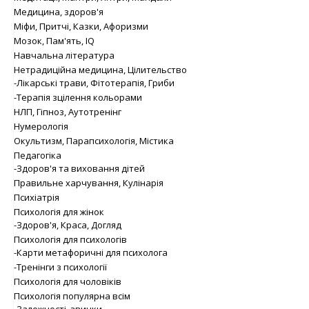
Медицина, здоров'я
Міфи, Притчі, Казки, Афоризми
Мозок, Пам'ять, IQ
Навчальна література
Нетрадиційна медицина, Цілительство
-Лікарські трави, Фітотерапія, Гриби
-Терапія зцілення кольорами
НЛП, Гіпноз, Аутотренінг
Нумерологія
Окультизм, Парапсихологія, Містика
Педагогіка
-Здоров'я та виховання дітей
Правильне харчування, Кулінарія
Психіатрія
Психологія для жінок
-Здоров'я, Краса, Догляд
Психологія для психологів
-Карти метафоричні для психолога
-Тренінги з психології
Психологія для чоловіків
Психологія популярна всім
-Залежності, звички