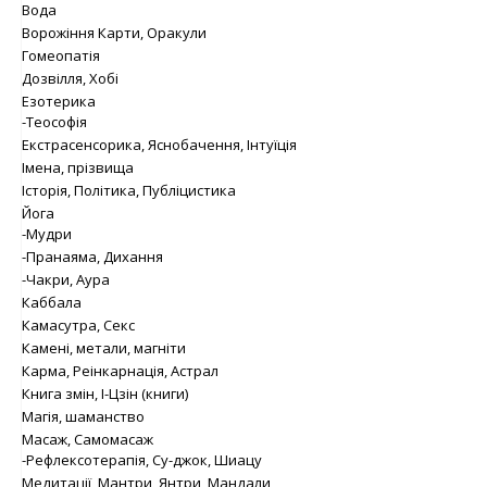
Вода
Ворожіння Карти, Оракули
Гомеопатія
Дозвілля, Хобі
Езотерика
-Теософія
Екстрасенсорика, Яснобачення, Інтуїція
Імена, прізвища
Історія, Політика, Публіцистика
Йога
-Мудри
-Пранаяма, Дихання
-Чакри, Аура
Каббала
Камасутра, Секс
Камені, метали, магніти
Карма, Реінкарнація, Астрал
Книга змін, І-Цзін (книги)
Магія, шаманство
Масаж, Самомасаж
-Рефлексотерапія, Су-джок, Шиацу
Медитації, Мантри, Янтри, Мандали