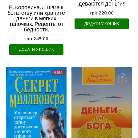
деваются деньги?
Е. Коровина. 4 шага к
грн.
220.00
богатству или храните
деньги в мягких
ДОДАТИ У КОШИК
тапочках. Рецепты от
бедности.
грн.
245.00
ДОДАТИ У КОШИК