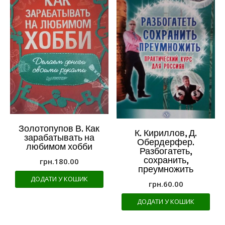
Золотопупов В. Как
К. Кириллов, Д.
зарабатывать на
Обердерфер.
любимом хобби
Разбогатеть,
сохранить,
грн.
180.00
преумножить
ДОДАТИ У КОШИК
грн.
60.00
ДОДАТИ У КОШИК