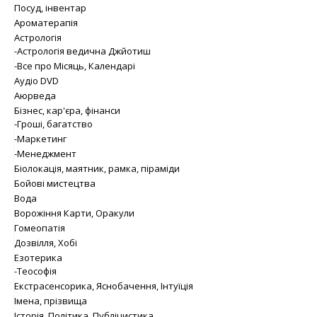
Посуд, інвентар
Ароматерапія
Астрологія
-Астрологія ведична Джйотиш
-Все про Місяць, Календарі
Аудіо DVD
Аюрведа
Бізнес, кар'єра, фінанси
-Гроші, багатство
-Маркетинг
-Менеджмент
Біолокація, маятник, рамка, піраміди
Бойові мистецтва
Вода
Ворожіння Карти, Оракули
Гомеопатія
Дозвілля, Хобі
Езотерика
-Теософія
Екстрасенсорика, Яснобачення, Інтуїція
Імена, прізвища
Історія, Політика, Публіцистика