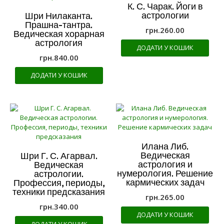
К. С. Чарак. Йоги в
астрологии
Шри Нилаканта.
Прашна-тантра.
грн.
260.00
Ведическая хорарная
астрология
ДОДАТИ У КОШИК
грн.
840.00
ДОДАТИ У КОШИК
Илана Либ.
Ведическая
Шри Г. С. Агарвал.
астрология и
Ведическая
нумерология. Решение
астрологии.
кармических задач
Профессия, периоды,
техники предсказания
грн.
265.00
грн.
340.00
ДОДАТИ У КОШИК