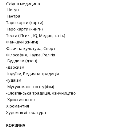
Східна медицина
-Цигун
Тантра
Таро карти (карти)
Таро карти (книги)
Тести ( Псих. , IQ, Медиц. та ін.)
Фен-шуй (книги)
Фізична культура, Спорт
Філософия, Наука, Релігія
-Буддизм (дзен)
-Даосизм
-Індуїзм, Ведична традиція
-Іудаїзм
-Мусульманство (суфізм)
-Слов'янська традиція, Язичництво
-Християнство
Хіромантия
Художня література
КОРЗИНА