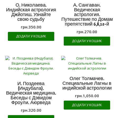
О. Николаева.
А. Сангаван.
Индийская астрология
Ведическая
Джйотиш. Узнайте
астрология.
свою судьбу
Путешествие по Домам
препятствий 6,8,12-й
грн.
350.00
грн.
270.00
ДОДАТИ У КОШИК
ДОДАТИ У КОШИК
Олег Толмачев.
Специальные Лагны в
И. Поздеева
индийской астрологии
(Индубала).
Ведическая медицина.
грн.
1,050.00
Беседы с Дэвидом
Фроули. Аюрведа
ДОДАТИ У КОШИК
грн.
320.00