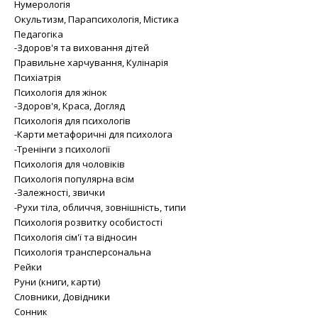
Нумерологія
Окультизм, Парапсихологія, Містика
Педагогіка
-Здоров'я та виховання дітей
Правильне харчування, Кулінарія
Психіатрія
Психологія для жінок
-Здоров'я, Краса, Догляд
Психологія для психологів
-Карти метафоричні для психолога
-Тренінги з психології
Психологія для чоловіків
Психологія популярна всім
-Залежності, звички
-Рухи тіла, обличчя, зовнішність, типи
Психологія розвитку особистості
Психологія сім'ї та відносин
Психологія трансперсональна
Рейки
Руни (книги, карти)
Словники, Довідники
Сонник