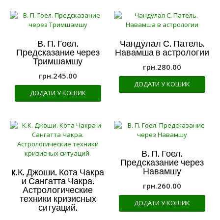
В. П. Гоел.
Чандулал С. Патель.
Предсказание через
Навамша в астрологии
Тримшамшу
грн.
280.00
грн.
245.00
ДОДАТИ У КОШИК
ДОДАТИ У КОШИК
В. П. Гоел.
Предсказание через
Навамшу
K.К. Джоши. Кота Чакра
и Сангатта Чакра.
грн.
260.00
Астрологические
техники кризисных
ДОДАТИ У КОШИК
ситуаций.