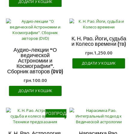
ДОДАТИ У КОШИК
К. Н. Рао. Йоги, судьба
и Колесо времени (тв)
Аудио-лекции “О
грн.
1,250.00
ведической
Астрономии и
ДОДАТИ У КОШИК
Космографии”.
Сборник авторов (DVD)
грн.
100.00
ДОДАТИ У КОШИК
РОЗПРОДАЖ!
К. Н. Рао. Астрология,
Нарасимха Рао.