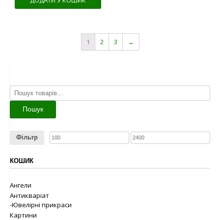
ДОДАТИ У КОШИК
1
2
3
→
Шукати:
Пошук
Фільтр
КОШИК
Ангели
Антикваріат
-Ювелірні прикраси
Картини