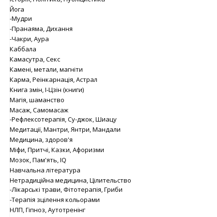
Йога
-Мудри
-Пранаяма, Дихання
-Чакри, Аура
Каббала
Камасутра, Секс
Камені, метали, магніти
Карма, Реінкарнація, Астрал
Книга змін, І-Цзін (книги)
Магія, шаманство
Масаж, Самомасаж
-Рефлексотерапія, Су-джок, Шиацу
Медитації, Мантри, Янтри, Мандали
Медицина, здоров'я
Міфи, Притчі, Казки, Афоризми
Мозок, Пам'ять, IQ
Навчальна література
Нетрадиційна медицина, Цілительство
-Лікарські трави, Фітотерапія, Гриби
-Терапія зцілення кольорами
НЛП, Гіпноз, Аутотренінг