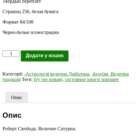
Твердый переплет
Страниц 256, белая бумага
Формат 84/108
Черно-белые иллюстрации
Кількість
Додати у кошик
Категорії:
-Астрологія ведична Джйотиш
,
-Індуїзм, Ведична
традиція
Теги:
б/у (не новая)
,
состояние книги хорошее
Опис
Опис
Роберт Свобода. Величие Сатурна.