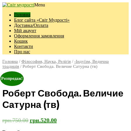
Menu
Головна
Блог сайта «Світ Мудрості»
Доставка/Оплата
Мій акаунт
Оформлення замовлення
Кошик
Контакти
Про нас
Головна
/
Філософия, Наука, Релігія
/
-Індуїзм, Ведична
традиція
/ Роберт Свобода. Величие Сатурна (тв)
Розпродаж!
Роберт Свобода. Величие
Сатурна (тв)
грн.
750.00
грн.
520.00