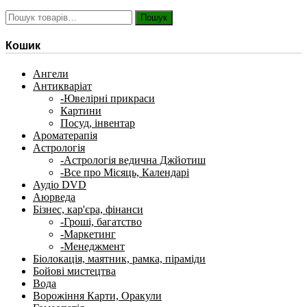
Шукати:
Пошук
Кошик
Ангели
Антикваріат
-Ювелірні прикраси
Картини
Посуд, інвентар
Ароматерапія
Астрологія
-Астрологія ведична Джйотиш
-Все про Місяць, Календарі
Аудіо DVD
Аюрведа
Бізнес, кар'єра, фінанси
-Гроші, багатство
-Маркетинг
-Менеджмент
Біолокація, маятник, рамка, піраміди
Бойові мистецтва
Вода
Ворожіння Карти, Оракули