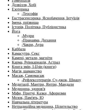
Гомеопатія
Дозвілля, Хобі
Езотерика
-Теософія
Екстрасенсорика, Яснобачення, Інтуїція
Імена, прізвища
Історія, Політика, Публіцистика
Йога
-Мудри
-Пранаяма, Дихання
-Чакри, Аура
Каббала
Камасутра, Секс
Камені, метали, магніти
Карма, Реінкарнація, Астрал
Книга змін, І-Цзін (книги)
Магія, шаманство
Масаж, Самомасаж
-Рефлексотерапія, Су-джок, Шиацу
Медитації, Мантри, Янтри, Мандали
Медицина, здоров'я
Міфи, Притчі, Казки, Афоризми
Мозок, Пам'ять, IQ
Навчальна література
Нетрадиційна медицина, Цілительство