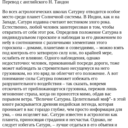
Перевод с английского Н. Тандон
Во всех астрологических школах Сатурну отводится особое
место среди планет Солнечной системы. В Индии, как и на
Западе, Сатурн издавна считают вестником злого рока.
Естественно, любой человек заинтересован в том, чтобы
отвратить от себя этот рок. Определив положение Сатурна в
индивидуальном гороскопе и наблюдая за его движением по
небу в соотношении с различными элементами этого
гороскопа – домами, планетами и созвездиями, – можно взять
под контроль его затворную силу или, по крайней мере,
ослабить ее влияние. Одного наблюдения, однако
недостаточно: человек, прикованный посреди дороги, тоже
может наблюдать за стремительно несущемуся на него
грузовиком, но это вряд ли облегчит его положение. А вот
понимание силы Сатурна поможет избежать его
разрушительного воздействия – так сказать, вовремя
отскочить от приближающегося грузовика, пережив лишь
мгновение страха, когда он пронесется мимо, обдав вас
порывом ветра. “Величие Сатурна. Целительный миф”- в этой
книге раскрывается древняя индийская легенда, которая
проникает в вас гораздо глубже, чем просто информация для
ума, – она исцеляет вас. Сатурн известен в астрологии как
планета, приносящая страдания и несчастья. Однако, не
следует избегать Сатурн, – лучше отдаться в его объятия и