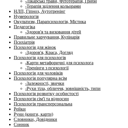
-Лікарські трави, Фітотерапія, Гриби
-Терапія зцілення кольорами
НЛП, Гіпноз, Аутотренінг
Нумерологія
Окультизм, Парапсихологія, Містика
Педагогіка
-Здоров'я та виховання дітей
Правильне харчування, Кулінарія
Психіатрія
Психологія для жінок
-Здоров'я, Краса, Догляд
Психологія для психологів
-Карти метафоричні для психолога
-Тренінги з психології
Психологія для чоловіків
Психологія популярна всім
-Залежності, звички
-Рухи тіла, обличчя, зовнішність, типи
Психологія розвитку особистості
Психологія сім'ї та відносин
Психологія трансперсональна
Рейки
Руни (книги, карти)
Словники, Довідники
Сонник