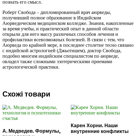
познать его смысл.
Роберт Свобода – дипломированный врач аюрведы,
получивший полное образование в Индийском
Аюрведическом медицинском колледже. Знания, накопленные
за время учебы, и практический опыт в данной области
открыли для него массу различных способов лечения и
профилактики всевозможных болезней. В связи с тем, что
Аюрведа по крайней мере, в последнее столетие тесно связано
с индийской астрологией (Джьотишем), доктор Свобода,
подобно многим индийским специалистом по аюрведе,
овладел также сложными эзотерическими приемами
астрологической практики.
Схожі товари
Карен Хорни. Наши
А. Медведев. Формулы,
внутренние конфликты