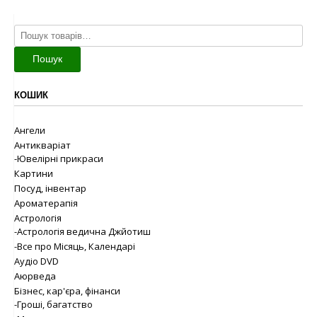
Шукати:
Пошук
КОШИК
Ангели
Антикваріат
-Ювелірні прикраси
Картини
Посуд, інвентар
Ароматерапія
Астрологія
-Астрологія ведична Джйотиш
-Все про Місяць, Календарі
Аудіо DVD
Аюрведа
Бізнес, кар'єра, фінанси
-Гроші, багатство