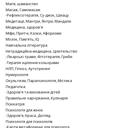
Магія, шаманство
Масаж, Самомасаж
-Рефлексотерапія, Су-джок, Шиацу
Медитації, Мантри, Янтри, Мандали
Медицина, здоров'я
Міфи, Притчі, Казки, Афоризми
Мозок, Пам'ять, IQ
Навчальна література
Нетрадиційна медицина, Цілительство
-Лікарські трави, Фітотерапія, Гриби
-Терапія зцілення кольорами
НЛП, Гіпноз, Аутотренінг
Нумерологія
Окультизм, Парапсихологія, Містика
Педагогіка
-Здоров'я та виховання дітей
Правильне харчування, Кулінарія
Психіатрія
Психологія для жінок
-Здоров'я, Краса, Догляд
Психологія для психологів
-Карти метафоричні для психолога