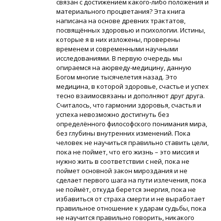
связан с достижением какого-либо положения и
материального процветания? Эта книга
написана на основе древних трактатов,
посвящённых здоровью и психологии. Истины,
которые я в них изложены, проверены
временем и современными научными
исследованиями. В первую очередь мы
опираемся на аюрведу-медицину, данную
Богом многие тысячелетия назад. Это
медицина, в которой здоровье, счастье и успех
тесно взаимосвязаны и дополняют друг друга.
Считалось, что гармонии здоровья, счастья и
успеха невозможно достигнуть без
определённого философского понимания мира,
без глубины внутренних изменений. Пока
человек не научиться правильно ставить цели,
пока не поймет, что его жизнь – это миссия и
нужно жить в соответствии с ней, пока не
поймет основной закон мироздания и не
сделает первого шага на пути излечения, пока
не поймёт, откуда берется энергия, пока не
избавиться от страха смерти и не выработает
правильное отношение к ударам судьбы, пока
не научится правильно говорить, никакого