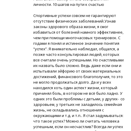
личности. 10 шагов на пути к счастью
Спортивные успехи совсем не гарантируют
отсутствие физических заболеваний.Узнав
законы здорового образа жизни, я смог
избавиться от болезней намного эффективнее,
чем при помощи многочасовых тренировок. С
годами я понял и истинное значение понятия
“успех”. Я внимательно наблюдал, общался, а
позже часто консультировал людей, которых
все считали очень успешными. Но счастливыми
их назвать было сложно. Ведь даже если они и
испытывали эйфорию от своих материальных
достижений, финансового благополучия, то это
не могло продолжаться долго. Да и у всех
находился хоть один аспект жизни, который
причинял боль, в котором не всё было ладно. У
одних это были проблемы с детьми, у других- со
здоровьем, у третьих не заладилось семейная
жизнь, не складывались отношения с
окружающими и т.д. и т.п.. Я стал задумываться:
что такое успех? Можно ли считать человека
успешным, если он несчастлив? Всегда ли успех