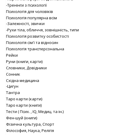
-Тренінги з психології
Психологія для чоловіків
Психологія популярна всім
-Залежності, звички
-Рухи тіла, обличчя, зовнішність, типи
Психологія розвитку особистості
Психологія сім'ї та відносин
Психологія трансперсональна
Рейки
Руни (книги, карти)
Словники, Довідники
Сонник
Східна медицина
-Цигун
Тантра
Таро карти (карти)
Таро карти (книги)
Тести ( Псих. , IQ, Медиц. та ін.)
Фен-шуй (книги)
Фізична культура, Спорт
Філософия, Наука, Релігія