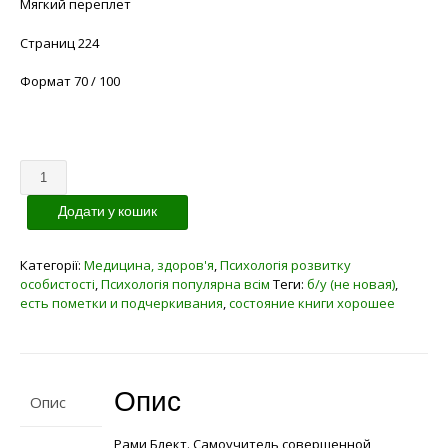
Мягкий переплет
Страниц 224
Формат 70 / 100
Кількість
Додати у кошик
Категорії:
Медицина, здоров'я
,
Психологія розвитку
особистості
,
Психологія популярна всім
Теги:
б/у (не новая)
,
есть пометки и подчеркивания
,
состояние книги хорошее
Опис
Опис
Рами Блект. Самоучитель совершенной