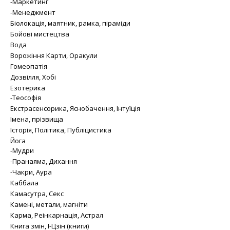
-Маркетинг
-Менеджмент
Біолокація, маятник, рамка, піраміди
Бойові мистецтва
Вода
Ворожіння Карти, Оракули
Гомеопатія
Дозвілля, Хобі
Езотерика
-Теософія
Екстрасенсорика, Яснобачення, Інтуїція
Імена, прізвища
Історія, Політика, Публіцистика
Йога
-Мудри
-Пранаяма, Дихання
-Чакри, Аура
Каббала
Камасутра, Секс
Камені, метали, магніти
Карма, Реінкарнація, Астрал
Книга змін, І-Цзін (книги)