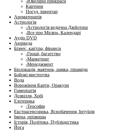
-Ювелірні прикраси
Картини
Посуд, інвентар
Ароматерапія
Астрологія
-Астрологія ведична Джйотиш
-Все про Місяць, Календарі
Аудіо DVD
Аюрведа
Бізнес, кар'єра, фінанси
-Гроші, багатство
-Маркетинг
-Менеджмент
Біолокація, маятник, рамка, піраміди
Бойові мистецтва
Вода
Ворожіння Карти, Оракули
Гомеопатія
Дозвілля, Хобі
Езотерика
-Теософія
Екстрасенсорика, Яснобачення, Інтуїція
Імена, прізвища
Історія, Політика, Публіцистика
Йога