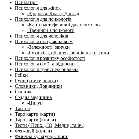
Психіатрія
Психологія для жінок
-Здоров'я, Краса, Догляд
Психологія для психологів
-Карти метафоричні для психолога
-Тренінги з психології
Психологія для чоловіків
Психологія популярна всім
-Залежності, звички
-Рухи тіла, обличчя, зовнішність, типи
Психологія розвитку особистості
Психологія сім'ї та відносин
Психологія трансперсональна
Рейки
Руни (книги, карти)
Словники, Довідники
Сонник
Східна медицина
-Цигун
Тантра
Таро карти (карти)
Таро карти (книги)
Тести ( Псих. , IQ, Медиц. та ін.)
Фен-шуй (книги)
Фізична культура, Спорт