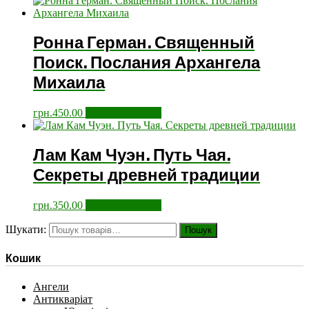
Ронна Герман. Священный
Поиск. Послания Архангела
Михаила
грн.
450.00
Додати у кошик
Лам Кам Чуэн. Путь Чая.
Секреты древней традиции
грн.
350.00
Додати у кошик
Шукати:
Пошук
Кошик
Ангели
Антикваріат