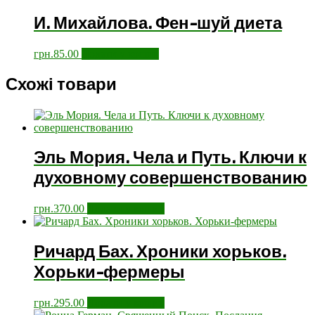
И. Михайлова. Фен-шуй диета
грн.
85.00
Додати у кошик
Схожі товари
Эль Мория. Чела и Путь. Ключи к
духовному совершенствованию
грн.
370.00
Додати у кошик
Ричард Бах. Хроники хорьков.
Хорьки-фермеры
грн.
295.00
Додати у кошик