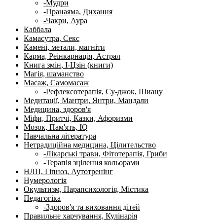
-Мудри
-Пранаяма, Дихання
-Чакри, Аура
Каббала
Камасутра, Секс
Камені, метали, магніти
Карма, Реінкарнація, Астрал
Книга змін, І-Цзін (книги)
Магія, шаманство
Масаж, Самомасаж
-Рефлексотерапія, Су-джок, Шиацу
Медитації, Мантри, Янтри, Мандали
Медицина, здоров'я
Міфи, Притчі, Казки, Афоризми
Мозок, Пам'ять, IQ
Навчальна література
Нетрадиційна медицина, Цілительство
-Лікарські трави, Фітотерапія, Гриби
-Терапія зцілення кольорами
НЛП, Гіпноз, Аутотренінг
Нумерологія
Окультизм, Парапсихологія, Містика
Педагогіка
-Здоров'я та виховання дітей
Правильне харчування, Кулінарія