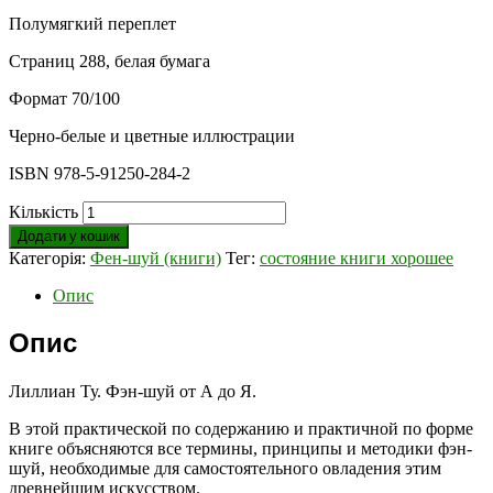
Полумягкий переплет
Страниц 288, белая бумага
Формат 70/100
Черно-белые и цветные иллюстрации
ISBN 978-5-91250-284-2
Кількість
Додати у кошик
Категорія:
Фен-шуй (книги)
Тег:
состояние книги хорошее
Опис
Опис
Лиллиан Ту. Фэн-шуй от А до Я.
В этой практической по содержанию и практичной по форме
книге объясняются все термины, принципы и методики фэн-
шуй, необходимые для самостоятельного овладения этим
древнейшим искусством.