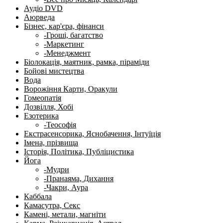
Аудіо DVD
Аюрведа
Бізнес, кар'єра, фінанси
-Гроші, багатство
-Маркетинг
-Менеджмент
Біолокація, маятник, рамка, піраміди
Бойові мистецтва
Вода
Ворожіння Карти, Оракули
Гомеопатія
Дозвілля, Хобі
Езотерика
-Теософія
Екстрасенсорика, Яснобачення, Інтуїція
Імена, прізвища
Історія, Політика, Публіцистика
Йога
-Мудри
-Пранаяма, Дихання
-Чакри, Аура
Каббала
Камасутра, Секс
Камені, метали, магніти