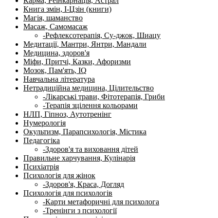
Карма, Реінкарнація, Астрал
Книга змін, І-Цзін (книги)
Магія, шаманство
Масаж, Самомасаж
-Рефлексотерапія, Су-джок, Шиацу
Медитації, Мантри, Янтри, Мандали
Медицина, здоров'я
Міфи, Притчі, Казки, Афоризми
Мозок, Пам'ять, IQ
Навчальна література
Нетрадиційна медицина, Цілительство
-Лікарські трави, Фітотерапія, Гриби
-Терапія зцілення кольорами
НЛП, Гіпноз, Аутотренінг
Нумерологія
Окультизм, Парапсихологія, Містика
Педагогіка
-Здоров'я та виховання дітей
Правильне харчування, Кулінарія
Психіатрія
Психологія для жінок
-Здоров'я, Краса, Догляд
Психологія для психологів
-Карти метафоричні для психолога
-Тренінги з психології