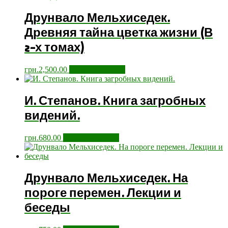
Друнвало Мельхиседек.
Древняя тайна цветка жизни (В
2-х томах)
грн.
2,500.00
Додати у кошик
И. Степанов. Книга загробных
видений.
грн.
680.00
Додати у кошик
Друнвало Мельхиседек. На
пороге перемен. Лекции и
беседы