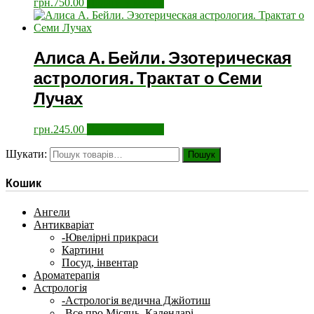
грн.
750.00
Додати у кошик
Алиса А. Бейли. Эзотерическая
астрология. Трактат о Семи
Лучах
грн.
245.00
Додати у кошик
Шукати:
Пошук
Кошик
Ангели
Антикваріат
-Ювелірні прикраси
Картини
Посуд, інвентар
Ароматерапія
Астрологія
-Астрологія ведична Джйотиш
-Все про Місяць, Календарі