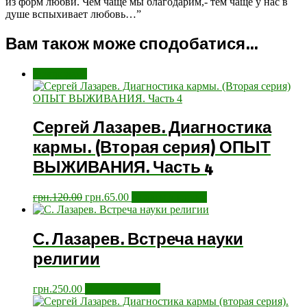
из форм любви. Чем чаще мы благодарим,- тем чаще у нас в
душе вспыхивает любовь…”
Вам також може сподобатися…
Розпродаж!
Сергей Лазарев. Диагностика
кармы. (Вторая серия) ОПЫТ
ВЫЖИВАНИЯ. Часть 4
грн.
120.00
грн.
65.00
Додати у кошик
С. Лазарев. Встреча науки
религии
грн.
250.00
Додати у кошик