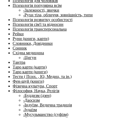
Психологія для чоловіків
Психологія популярна всім
-Залежності, звички
-Рухи тіла, обличчя, зовнішність, типи
Психологія розвитку особистості
Психологія сім'ї та відносин
Психологія трансперсональна
Рейки
Руни (книги, карти)
Словники, Довідники
Сонник
Східна медицина
-Цигун
Тантра
Таро карти (карти)
Таро карти (книги)
Тести ( Псих. , IQ, Медиц. та ін.)
Фен-шуй (книги)
Фізична культура, Спорт
Філософия, Наука, Релігія
-Буддизм (дзен)
-Даосизм
-Індуїзм, Ведична традиція
-Іудаїзм
-Мусульманство (суфізм)