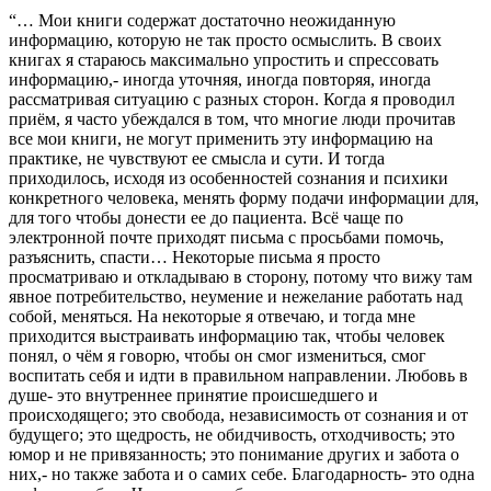
“… Мои книги содержат достаточно неожиданную
информацию, которую не так просто осмыслить. В своих
книгах я стараюсь максимально упростить и спрессовать
информацию,- иногда уточняя, иногда повторяя, иногда
рассматривая ситуацию с разных сторон. Когда я проводил
приём, я часто убеждался в том, что многие люди прочитав
все мои книги, не могут применить эту информацию на
практике, не чувствуют ее смысла и сути. И тогда
приходилось, исходя из особенностей сознания и психики
конкретного человека, менять форму подачи информации для,
для того чтобы донести ее до пациента. Всё чаще по
электронной почте приходят письма с просьбами помочь,
разъяснить, спасти… Некоторые письма я просто
просматриваю и откладываю в сторону, потому что вижу там
явное потребительство, неумение и нежелание работать над
собой, меняться. На некоторые я отвечаю, и тогда мне
приходится выстраивать информацию так, чтобы человек
понял, о чём я говорю, чтобы он смог измениться, смог
воспитать себя и идти в правильном направлении. Любовь в
душе- это внутреннее принятие происшедшего и
происходящего; это свобода, независимость от сознания и от
будущего; это щедрость, не обидчивость, отходчивость; это
юмор и не привязанность; это понимание других и забота о
них,- но также забота и о самих себе. Благодарность- это одна