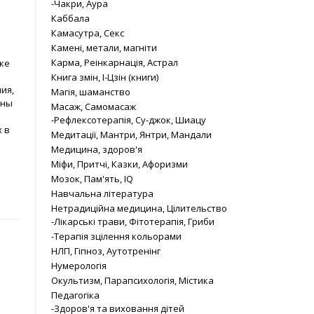
-Чакри, Аура
Каббала
Камасутра, Секс
Камені, метали, магніти
Карма, Реінкарнація, Астрал
ке
Книга змін, І-Цзін (книги)
ия,
Магія, шаманство
оны
Масаж, Самомасаж
-Рефлексотерапія, Су-джок, Шиацу
 в
Медитації, Мантри, Янтри, Мандали
Медицина, здоров'я
Міфи, Притчі, Казки, Афоризми
Мозок, Пам'ять, IQ
Навчальна література
Нетрадиційна медицина, Цілительство
-Лікарські трави, Фітотерапія, Гриби
-Терапія зцілення кольорами
НЛП, Гіпноз, Аутотренінг
Нумерологія
Окультизм, Парапсихологія, Містика
Педагогіка
-Здоров'я та виховання дітей