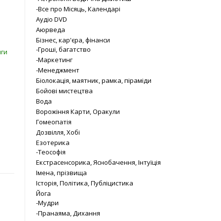
-Все про Місяць, Календарі
Аудіо DVD
Аюрведа
Бізнес, кар'єра, фінанси
-Гроші, багатство
иги
-Маркетинг
-Менеджмент
Біолокація, маятник, рамка, піраміди
Бойові мистецтва
Вода
Ворожіння Карти, Оракули
Гомеопатія
Дозвілля, Хобі
Езотерика
-Теософія
Екстрасенсорика, Яснобачення, Інтуїція
Імена, прізвища
Історія, Політика, Публіцистика
Йога
-Мудри
-Пранаяма, Дихання