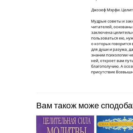
Джозеф Мэрфи. Целит
Мудрые советы и зако
читателей, основаны 
заключена целительн
пользоваться ею, нуж
о которых говорится 
для души и разума, 
знании психологии ч
ней, откроет вам пу
благополучию. А осо
присутствие Всевышн
Вам також може сподоб