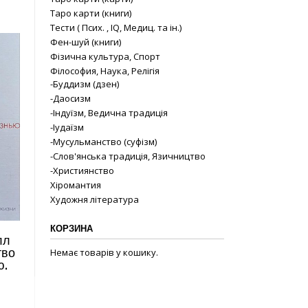
Таро карти (книги)
Тести ( Псих. , IQ, Медиц. та ін.)
Фен-шуй (книги)
Фізична культура, Спорт
Філософия, Наука, Релігія
-Буддизм (дзен)
-Даосизм
-Індуїзм, Ведична традиція
-Іудаїзм
-Мусульманство (суфізм)
-Слов'янська традиція, Язичництво
-Християнство
Хіромантия
Художня література
КОРЗИНА
лл
Немає товарів у кошику.
тво
ю.