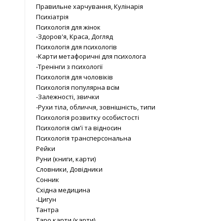
Правильне харчування, Кулінарія
Психіатрія
Психологія для жінок
-Здоров'я, Краса, Догляд
Психологія для психологів
-Карти метафоричні для психолога
-Тренінги з психології
Психологія для чоловіків
Психологія популярна всім
-Залежності, звички
-Рухи тіла, обличчя, зовнішність, типи
Психологія розвитку особистості
Психологія сім'ї та відносин
Психологія трансперсональна
Рейки
Руни (книги, карти)
Словники, Довідники
Сонник
Східна медицина
-Цигун
Тантра
Таро карти (карти)