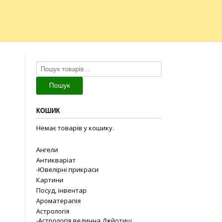
Шукати:
Пошук
КОШИК
Немає товарів у кошику.
Ангели
Антикваріат
-Ювелірні прикраси
Картини
Посуд, інвентар
Ароматерапія
Астрологія
-Астрологія ведична Джйотиш