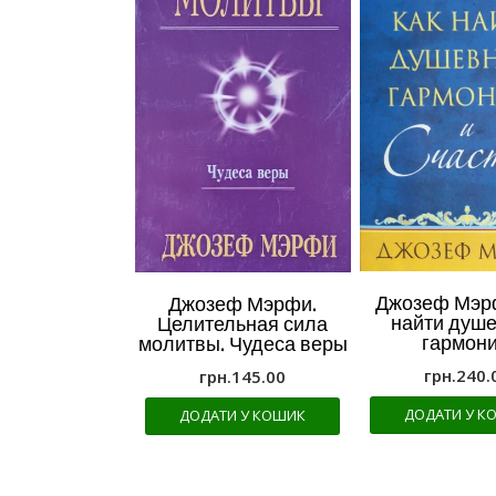
Джозеф Мэрф
Джозеф Мэрфи.
найти душ
Целительная сила
гармон
молитвы. Чудеса веры
грн.
240.
грн.
145.00
ДОДАТИ У К
ДОДАТИ У КОШИК