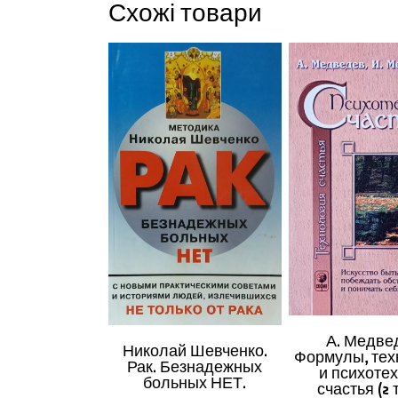
Схожі товари
А. Медве
Николай Шевченко.
Формулы, тех
Рак. Безнадежных
и психоте
больных НЕТ.
счастья (2 