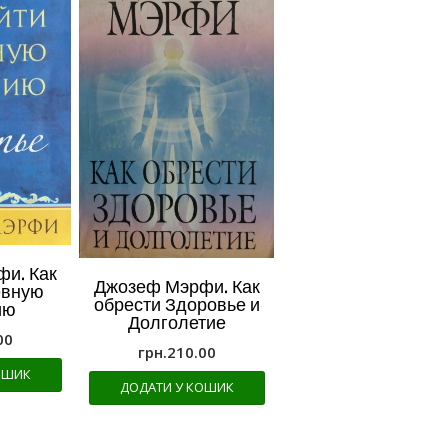
и. Как
Джозеф Мэрфи. Как
евную
обрести Здоровье и
ию
Долголетие
00
грн.
210.00
ОШИК
ДОДАТИ У КОШИК