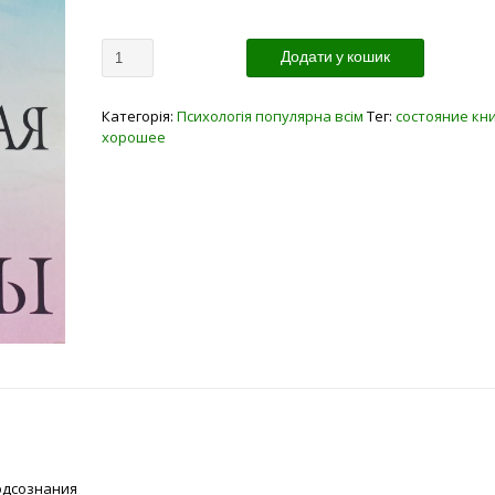
Кількість
Додати у кошик
Категорія:
Психологія популярна всім
Тег:
состояние кн
хорошее
одсознания