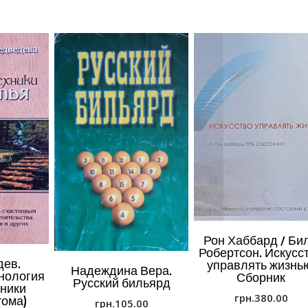
Рон Хаббард / Би
Робертсон. Искусс
дев.
управлять жизнь
Надеждина Вера.
нология
Сборник
Русский бильярд
хники
грн.
380.00
тома)
грн.
105.00