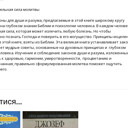
ельная сила молитвы
ны для души и разума, предлагаемые в этой книге широкому кругу
на глубоком знании Библии и психологии человека. В каждом челове
ая сила, которая может излечить любую болезнь. Но чтобы
но познать Господа и поверить в его могущество. Принципы исцелен
в этой книге, взяты из Библии. Эта великая книга устанавливает зак
дает мудрые советы, основанные на духовных принципах и глубоком
еловека. Изучение и соблюдение законов души и разума, изложенных
ть к здоровью, гармонии, умиротворенности, процветанию и
знанная, правильно сформулированная молитва поможет ощутить
его.
атися…