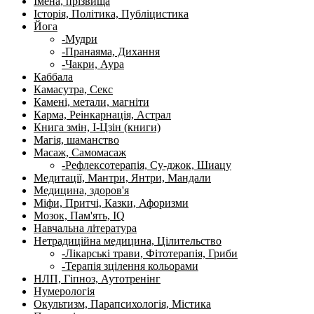
Імена, прізвища
Історія, Політика, Публіцистика
Йога
-Мудри
-Пранаяма, Дихання
-Чакри, Аура
Каббала
Камасутра, Секс
Камені, метали, магніти
Карма, Реінкарнація, Астрал
Книга змін, І-Цзін (книги)
Магія, шаманство
Масаж, Самомасаж
-Рефлексотерапія, Су-джок, Шиацу
Медитації, Мантри, Янтри, Мандали
Медицина, здоров'я
Міфи, Притчі, Казки, Афоризми
Мозок, Пам'ять, IQ
Навчальна література
Нетрадиційна медицина, Цілительство
-Лікарські трави, Фітотерапія, Гриби
-Терапія зцілення кольорами
НЛП, Гіпноз, Аутотренінг
Нумерологія
Окультизм, Парапсихологія, Містика