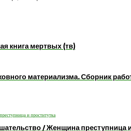
кая книга мертвых (тв)
ховного материализма. Сборник рабо
ешательство / Женщина преступница 