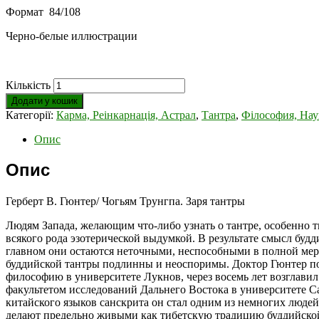
Формат 84/108
Черно-белые иллюстрации
Кількість
Додати у кошик
Категорії:
Карма, Реінкарнація, Астрал
,
Тантра
,
Філософия, Наук
Опис
Опис
Герберт В. Гюнтер/ Чогьям Трунгпа. Заря тантры
Людям Запада, желающим что-либо узнать о тантре, особенно т
всякого рода эзотерической выдумкой. В результате смысл буд
главном они остаются неточными, неспособными в полной мере 
буддийской тантры подлинны и неоспоримы. Доктор Гюнтер по
философию в университете Лукнов, через восемь лет возглавил
факультетом исследований Дальнего Востока в университете 
китайского языков санскрита он стал одним из немногих людей
делают предельно живыми как тибетскую традицию буддийской