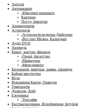
Ангели
Антикваріат
-Ювелірні прикраси
Картини
Посуд, інвентар
Ароматерапія
Астрологія
-Астрологія ведична Джйотиш
-Все про Місяць, Календарі
Аудіо DVD
Аюрведа
Бізнес, кар'єра, фінанси
-Гроші, багатство
-Маркетинг
-Менеджмент
Біолокація, маятник, рамка, піраміди
Бойові мистецтва
Вода
Ворожіння Карти, Оракули
Гомеопатія
Дозвілля, Хобі
Езотерика
-Теософія
Екстрасенсорика, Яснобачення, Інтуїція