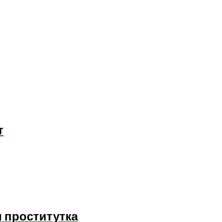
т
и проститутка