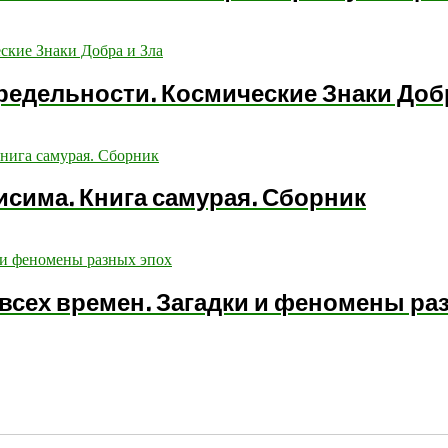
редельности. Космические Знаки Доб
Мисима. Книга самурая. Сборник
 всех времен. Загадки и феномены ра