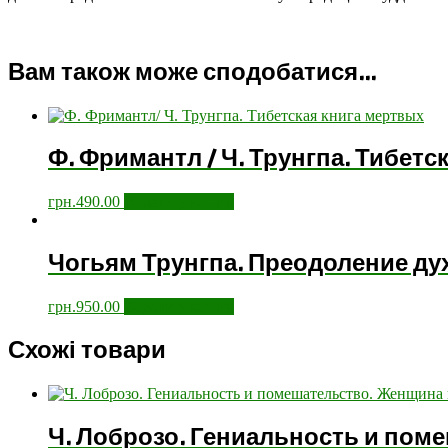
Вам також може сподобатися…
Ф. Фримантл / Ч. Трунгпа. Тибетс
грн.
490.00
Додати у кошик
Чогьям Трунгпа. Преодоление ду
грн.
950.00
Додати у кошик
Схожі товари
Ч. Лоброзо. Гениальность и пом