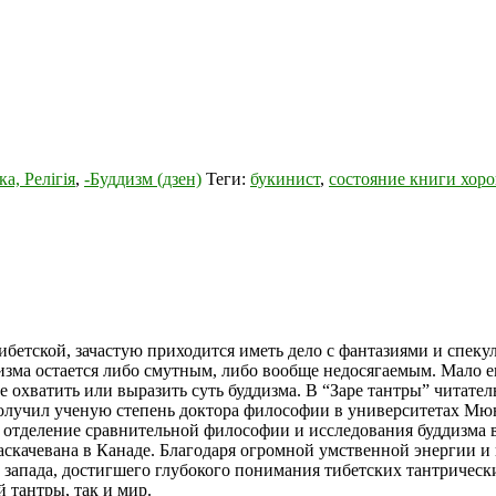
а, Релігія
,
-Буддизм (дзен)
Теги:
букинист
,
состояние книги хор
ибетской, зачастую приходится иметь дело с фантазиями и спеку
дизма остается либо смутным, либо вообще недосягаемым. Мало е
охватить или выразить суть буддизма. В “Заре тантры” читател
лучил ученую степень доктора философии в университетах Мюн
 отделение сравнительной философии и исследования буддизма в
Саскачевана в Канаде. Благодаря огромной умственной энергии
 запада, достигшего глубокого понимания тибетских тантрически
 тантры, так и мир.