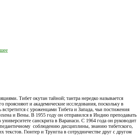
ошее
ляциями. Тибет окутан тайной; тантра нередко называется
го проясняют и академические исследования, поскольку в
ь встретится с уроженцами Тибета и Запада, чьи постижения
хена и Вены. В 1955 году он отправился в Индию преподавать
 университете санскрита в Варанаси. С 1964 года он руководит
 и педантичному соблюдению дисциплины, знанию тибетского,
х текстов. Гюнтер и Трунгпа в сотрудничестве друг с другом