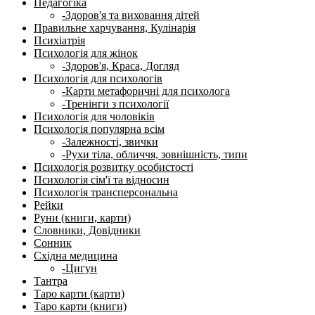
Педагогіка
-Здоров'я та виховання дітей
Правильне харчування, Кулінарія
Психіатрія
Психологія для жінок
-Здоров'я, Краса, Догляд
Психологія для психологів
-Карти метафоричні для психолога
-Тренінги з психології
Психологія для чоловіків
Психологія популярна всім
-Залежності, звички
-Рухи тіла, обличчя, зовнішність, типи
Психологія розвитку особистості
Психологія сім'ї та відносин
Психологія трансперсональна
Рейки
Руни (книги, карти)
Словники, Довідники
Сонник
Східна медицина
-Цигун
Тантра
Таро карти (карти)
Таро карти (книги)