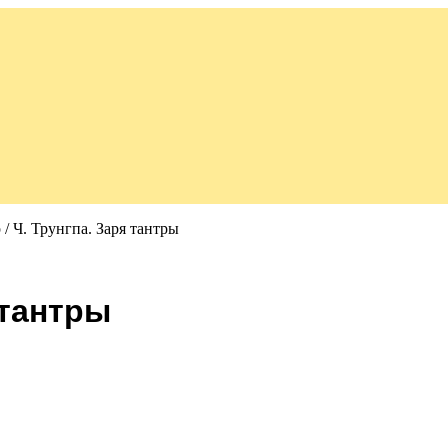
 / Ч. Трунгпа. Заря тантры
я тантры