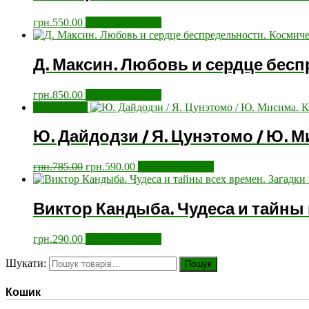
грн.
550.00
Додати у кошик
Д. Максин. Любовь и сердце бесп
грн.
850.00
Додати у кошик
Розпродаж!
Ю. Дайдодзи / Я. Цунэтомо / Ю. 
грн.
785.00
грн.
590.00
Додати у кошик
Виктор Кандыба. Чудеса и тайны
грн.
290.00
Додати у кошик
Шукати:
Пошук
Кошик