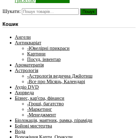
грн.
85.00
Додати у кошик
Шукати:
Пошук
Кошик
Ангели
Антикваріат
-Ювелірні прикраси
Картини
Посуд, інвентар
Ароматерапія
Астрологія
-Астрологія ведична Джйотиш
-Все про Місяць, Календарі
Аудіо DVD
Аюрведа
Бізнес, кар'єра, фінанси
-Гроші, багатство
-Маркетинг
-Менеджмент
Біолокація, маятник, рамка, піраміди
Бойові мистецтва
Вода
Ворожіння Карти, Оракули