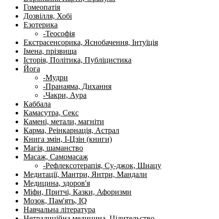
Гомеопатія
Дозвілля, Хобі
Езотерика
-Теософія
Екстрасенсорика, Яснобачення, Інтуїція
Імена, прізвища
Історія, Політика, Публіцистика
Йога
-Мудри
-Пранаяма, Дихання
-Чакри, Аура
Каббала
Камасутра, Секс
Камені, метали, магніти
Карма, Реінкарнація, Астрал
Книга змін, І-Цзін (книги)
Магія, шаманство
Масаж, Самомасаж
-Рефлексотерапія, Су-джок, Шиацу
Медитації, Мантри, Янтри, Мандали
Медицина, здоров'я
Міфи, Притчі, Казки, Афоризми
Мозок, Пам'ять, IQ
Навчальна література
Нетрадиційна медицина, Цілительство