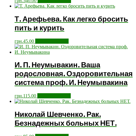
грн.
540.00
Додати у кошик
Т. Арефьева. Как легко бросить
пить и курить
грн.
45.00
Додати у кошик
И. П. Неумывакин. Ваша
родословная. Оздоровительная
система проф. И. Неумывакина
грн.
115.00
Додати у кошик
Николай Шевченко. Рак.
Безнадежных больных НЕТ.