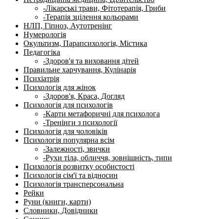
-Лікарські трави, Фітотерапія, Гриби
-Терапія зцілення кольорами
НЛП, Гіпноз, Аутотренінг
Нумерологія
Окультизм, Парапсихологія, Містика
Педагогіка
-Здоров'я та виховання дітей
Правильне харчування, Кулінарія
Психіатрія
Психологія для жінок
-Здоров'я, Краса, Догляд
Психологія для психологів
-Карти метафоричні для психолога
-Тренінги з психології
Психологія для чоловіків
Психологія популярна всім
-Залежності, звички
-Рухи тіла, обличчя, зовнішність, типи
Психологія розвитку особистості
Психологія сім'ї та відносин
Психологія трансперсональна
Рейки
Руни (книги, карти)
Словники, Довідники