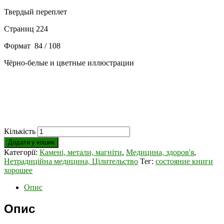
Твердый переплет
Страниц 224
Формат 84 / 108
Чёрно-белые и цветные иллюстрации
Кількість
Додати у кошик
Категорії:
Камені, метали, магніти
,
Медицина, здоров'я
,
Нетрадиційна медицина, Цілительство
Тег:
состояние книги
хорошее
Опис
Опис