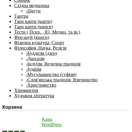
Сонник
Східна медицина
-Цигун
Тантра
Таро карти (карти)
Таро карти (книги)
Тести ( Псих. , IQ, Медиц. та ін.)
Фен-шуй (книги)
Фізична культура, Спорт
Філософия, Наука, Релігія
-Буддизм (дзен)
-Даосизм
-Індуїзм, Ведична традиція
-Іудаїзм
-Мусульманство (суфізм)
-Слов'янська традиція, Язичництво
-Християнство
Хіромантия
Художня література
Корзина
Theme: TopShop by
Kaira
Proudly powered by
WordPress