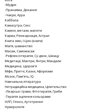
-Мудри
-Пранаяма, Дихання
-Чакри, Аура
Каббала
Камасутра, Секс
Камені, метали, магніти
Карма, Реінкарнація, Астрал
Книга змін, І-Цзін (книги)
Магія, шаманство
Масаж, Самомасаж
-Рефлексотерапія, Су-джок, Шиацу
Медитації, Мантри, Янтри, Мандали
Медицина, здоров'я
Міфи, Притчі, Казки, Афоризми
Мозок, Пам'ять, IQ
Навчальна література
Нетрадиційна медицина, Цілительство
-Лікарські трави, Фітотерапія, Гриби
-Терапія зцілення кольорами
НЛП, Гіпноз, Аутотренінг
Нумерологія