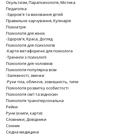
Окультизм, Парапсихологія, Містика
Педагогіка
-Здоров'я та виховання дітей
Правильне харчування, Кулінарія
Психіатрія
Психологія для жінок
-Здоров'я, Краса, Догляд
Психологія для психологів
-Карти метафоричні для психолога
-Тренінги з психології
Психологія для чоловіків
Психологія популярна всім
-Залежності, звички
-Рухи тіла, обличчя, зовнішність, типи
Психологія розвитку особистості
Психологія сім'ї та відносин
Психологія трансперсональна
Рейки
Руни (книги, карти)
Словники, Довідники
Сонник
Східна медицина