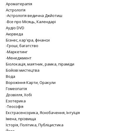
Ароматерапія
Астрологія
-Астрологія ведична Джйотиш
-Все про Місяць, Календарі
Аудіо DVD
Аюрведа
Бізнес, кар'єра, фінанси
-Гроші, багатство
-Маркетинг
-Менеджмент
Біолокація, маятник, рамка, піраміди
Бойові мистецтва
Вода
Ворожіння Карти, Оракули
Гомеопатія
Дозвілля, Хобі
Езотерика
-Теософія
Екстрасенсорика, Яснобачення, Інтуїція
Імена, прізвища
Історія, Політика, Публіцистика
Йога