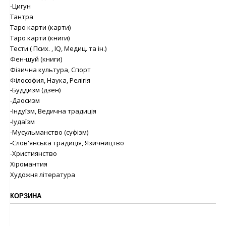
-Цигун
Тантра
Таро карти (карти)
Таро карти (книги)
Тести ( Псих. , IQ, Медиц. та ін.)
Фен-шуй (книги)
Фізична культура, Спорт
Філософия, Наука, Релігія
-Буддизм (дзен)
-Даосизм
-Індуїзм, Ведична традиція
-Іудаїзм
-Мусульманство (суфізм)
-Слов'янська традиція, Язичництво
-Християнство
Хіромантия
Художня література
КОРЗИНА