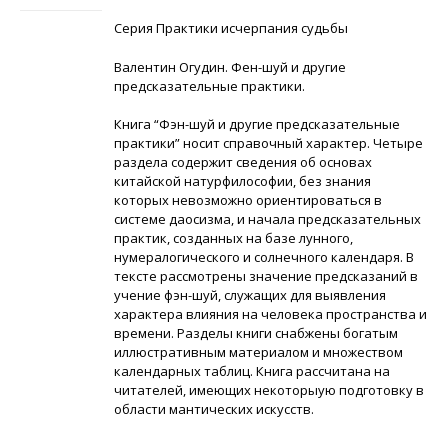
Серия Практики исчерпания судьбы
Валентин Огудин. Фен-шуй и другие
предсказательные практики.
Книга “Фэн-шуй и другие предсказательные
практики” носит справочный характер. Четыре
раздела содержит сведения об основах
китайской натурфилософии, без знания
которых невозможно ориентироваться в
системе даосизма, и начала предсказательных
практик, созданных на базе лунного,
нумералогического и солнечного календаря. В
тексте рассмотрены значение предсказаний в
учение фэн-шуй, служащих для выявления
характера влияния на человека пространства и
времени. Разделы книги снабжены богатым
иллюстративным материалом и множеством
календарных таблиц. Книга рассчитана на
читателей, имеющих некоторыую подготовку в
области мантических искусств.