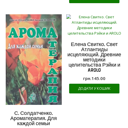
Елена Свитко. Свет
Атлантиды
исцеляющий. Древние
методики
целительства Рэйки и
AROLO
грн.
145.00
ДОДАТИ У КОШИК
С. Солдатченко.
Ароматерапия. Для
каждой семьи