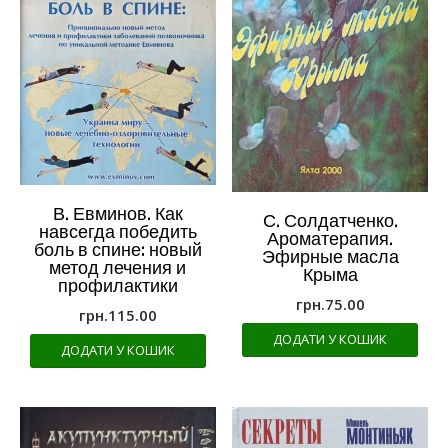
В. Евминов. Как
С. Солдатченко.
навсегда победить
Ароматерапия.
боль в спине: новый
Эфирные масла
метод лечения и
Крыма
профилактики
грн.
75.00
грн.
115.00
ДОДАТИ У КОШИК
ДОДАТИ У КОШИК