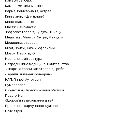
Камасутра, Секс
Камені, метали, магніти
Карма, Реінкарнація, Астрал
Книга змін, І-Цзін (книги)
Магія, шаманство
Масаж, Самомасаж
-Рефлексотерапія, Су-джок, Шиацу
Медитації, Мантри, Янтри, Мандали
Медицина, здоров'я
Міфи, Притчі, Казки, Афоризми
Мозок, Пам'ять, IQ
Навчальна література
Нетрадиційна медицина, Цілительство
-Лікарські трави, Фітотерапія, Гриби
-Терапія зцілення кольорами
НЛП, Гіпноз, Аутотренінг
Нумерологія
Окультизм, Парапсихологія, Містика
Педагогіка
-Здоров'я та виховання дітей
Правильне харчування, Кулінарія
Психіатрія