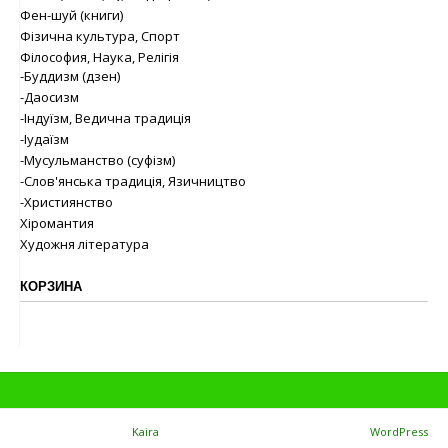
Фен-шуй (книги)
Фізична культура, Спорт
Філософия, Наука, Релігія
-Буддизм (дзен)
-Даосизм
-Індуїзм, Ведична традиція
-Іудаїзм
-Мусульманство (суфізм)
-Слов'янська традиція, Язичництво
-Християнство
Хіромантия
Художня література
КОРЗИНА
Theme: TopShop by
Kaira
Proudly powered by
WordPress