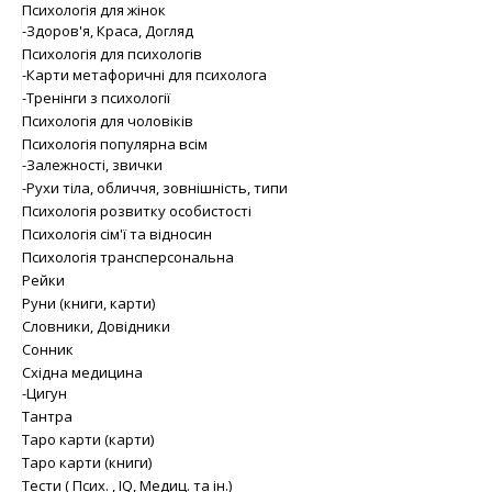
Психологія для жінок
-Здоров'я, Краса, Догляд
Психологія для психологів
-Карти метафоричні для психолога
-Тренінги з психології
Психологія для чоловіків
Психологія популярна всім
-Залежності, звички
-Рухи тіла, обличчя, зовнішність, типи
Психологія розвитку особистості
Психологія сім'ї та відносин
Психологія трансперсональна
Рейки
Руни (книги, карти)
Словники, Довідники
Сонник
Східна медицина
-Цигун
Тантра
Таро карти (карти)
Таро карти (книги)
Тести ( Псих. , IQ, Медиц. та ін.)