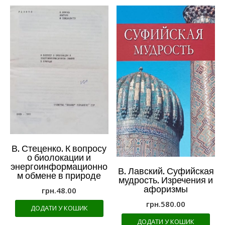
В. Стеценко. К вопросу
о биолокации и
энергоинформационно
В. Лавский. Суфийская
м обмене в природе
мудрость. Изречения и
афоризмы
грн.
48.00
грн.
580.00
ДОДАТИ У КОШИК
ДОДАТИ У КОШИК