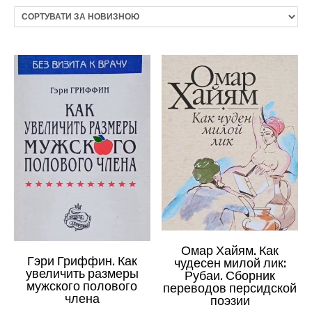
Омар Хайям. Как
Гэри Гриффин. Как
чудесен милой лик:
увеличить размеры
Рубаи. Сборник
мужского полового
переводов персидской
члена
поэзии