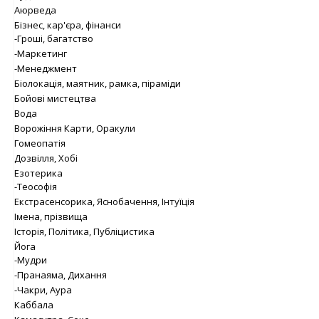
Аюрведа
Бізнес, кар'єра, фінанси
-Гроші, багатство
-Маркетинг
-Менеджмент
Біолокація, маятник, рамка, піраміди
Бойові мистецтва
Вода
Ворожіння Карти, Оракули
Гомеопатія
Дозвілля, Хобі
Езотерика
-Теософія
Екстрасенсорика, Яснобачення, Інтуїція
Імена, прізвища
Історія, Політика, Публіцистика
Йога
-Мудри
-Пранаяма, Дихання
-Чакри, Аура
Каббала