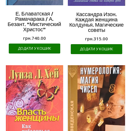
Е. Блаватская /
Кассандра Изон.
Рамачарака / А.
Каждая женщина
Безант. “Мистический
Колдунья. Магические
Христос”
советы
грн.
740.00
грн.
315.00
ДОДАТИ У КОШИК
ДОДАТИ У КОШИК