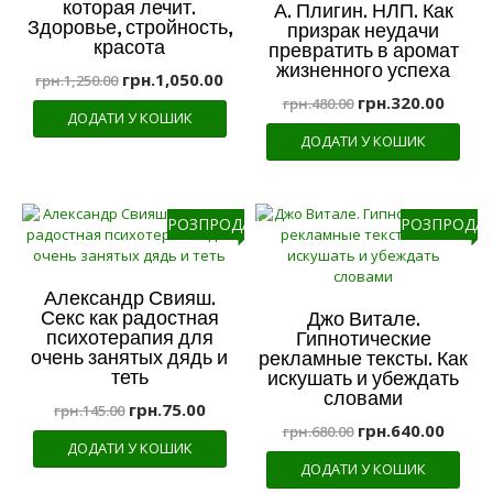
которая лечит.
А. Плигин. НЛП. Как
Здоровье, стройность,
призрак неудачи
красота
превратить в аромат
жизненного успеха
грн.
1,050.00
грн.
1,250.00
грн.
320.00
грн.
480.00
ДОДАТИ У КОШИК
ДОДАТИ У КОШИК
РОЗПРОДАЖ!
РОЗПРОДАЖ
Александр Свияш.
Секс как радостная
Джо Витале.
психотерапия для
Гипнотические
очень занятых дядь и
рекламные тексты. Как
теть
искушать и убеждать
словами
грн.
75.00
грн.
145.00
грн.
640.00
грн.
680.00
ДОДАТИ У КОШИК
ДОДАТИ У КОШИК