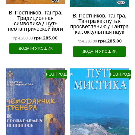
В. Постников. Тантра.
В. Постников. Тантра.
Традиционная
Тантра как путь к
символика / Путь
просветлению / Тантра
неотантрической йоги
как оккультная наук
грн.
285.00
грн.
380.00
грн.
285.00
грн.
385.00
ДОДАТИ У КОШИК
ДОДАТИ У КОШИК
РОЗПРОДАЖ!
РОЗПРОДАЖ