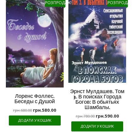
РОЗПРОДАЖ!
РОЗПРОДАЖ
Эрнст Мулдашев. Том
Лоренс Фоллес.
3. В поисках Города
Беседы с Душой
Богов: В обьятьях
Шамбалы.
грн.
580.00
грн.
680.00
грн.
590.00
грн.
780.00
ДОДАТИ У КОШИК
ДОДАТИ У КОШИК