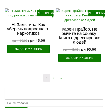
РОЗПРОДАЖ!
РОЗПРОДАЖ
Н. Залыгина. Как
уберечь подростка от
Карен Прайор. Не
наркотиков
рычите на собаку!
Книга о дрессировке
грн.
45.00
грн.
190.00
людей
ДОДАТИ У КОШИК
грн.
95.00
грн.
145.00
ДОДАТИ У КОШИК
1
2
→
Шукати: