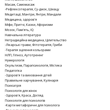
Масаж, Самомасаж
-Рефлексотерапія, Су-джок, Шиацу
Медитації, Мантри, Янтри, Мандали
Медицина, здоров'я
Міфи, Притчі, Казки, Афоризми
Мозок, Пам'ять, IQ
Навчальна література
Нетрадиційна медицина, Цілительство
-Лікарські трави, Фітотерапія, Гриби
-Терапія зцілення кольорами
НЛП, Гіпноз, Аутотренінг
Нумерологія
Окультизм, Парапсихологія, Містика
Педагогіка
-Здоров'я та виховання дітей
Правильне харчування, Кулінарія
Психіатрія
Психологія для жінок
-Здоров'я, Краса, Догляд
Психологія для психологів
-Карти метафоричні для психолога