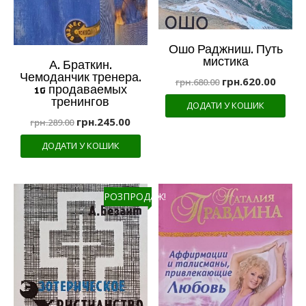
Ошо Раджниш. Путь
мистика
А. Браткин.
Чемоданчик тренера.
грн.
620.00
грн.
680.00
10 продаваемых
тренингов
ДОДАТИ У КОШИК
грн.
245.00
грн.
289.00
ДОДАТИ У КОШИК
РОЗПРОДАЖ!