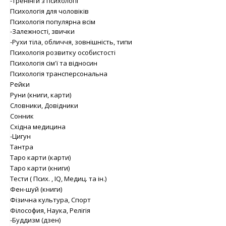
-Тренінги з психології
Психологія для чоловіків
Психологія популярна всім
-Залежності, звички
-Рухи тіла, обличчя, зовнішність, типи
Психологія розвитку особистості
Психологія сім'ї та відносин
Психологія трансперсональна
Рейки
Руни (книги, карти)
Словники, Довідники
Сонник
Східна медицина
-Цигун
Тантра
Таро карти (карти)
Таро карти (книги)
Тести ( Псих. , IQ, Медиц. та ін.)
Фен-шуй (книги)
Фізична культура, Спорт
Філософия, Наука, Релігія
-Буддизм (дзен)