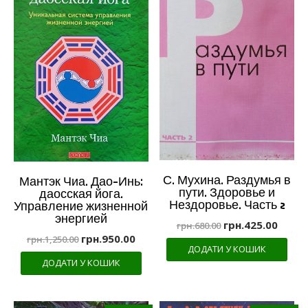
С. Мухина. Раздумья в
Мантэк Чиа. Дао-Инь:
пути. Здоровье и
даосская йога.
Нездоровье. Часть 2
Управление жизненной
энергией
грн.
425.00
грн.
680.00
грн.
950.00
грн.
1,250.00
ДОДАТИ У КОШИК
ДОДАТИ У КОШИК