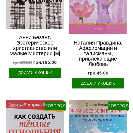
Анни Безант.
Наталия Правдина.
Эзотерическое
Аффирмации и
христианство или
талисманы,
Малые Мистерии (м)
привлекающие
грн.
185.00
грн.
230.00
Любовь
грн.
45.00
ДОДАТИ У КОШИК
ДОДАТИ У КОШИК
РОЗПРОДАЖ!
РОЗПРОДАЖ