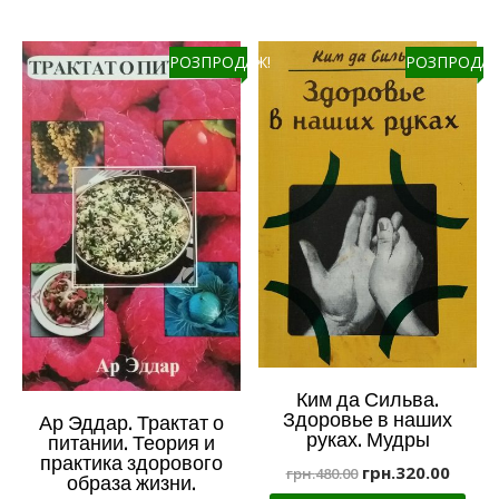
РОЗПРОДАЖ!
РОЗПРОДАЖ
Ким да Сильва.
Здоровье в наших
Ар Эддар. Трактат о
руках. Мудры
питании. Теория и
практика здорового
грн.
320.00
грн.
480.00
образа жизни.