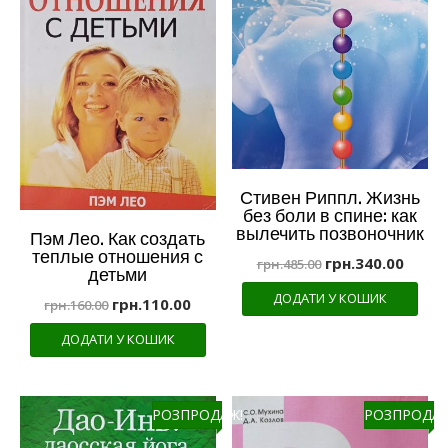
Стивен Риппл. Жизнь
без боли в спине: как
вылечить позвоночник
Пэм Лео. Как создать
теплые отношения с
грн.
340.00
грн.
485.00
детьми
ДОДАТИ У КОШИК
грн.
110.00
грн.
160.00
ДОДАТИ У КОШИК
РОЗПРОДАЖ!
РОЗПРОДАЖ