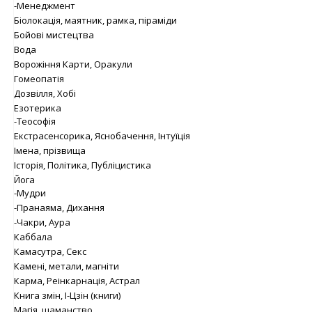
-Менеджмент
Біолокація, маятник, рамка, піраміди
Бойові мистецтва
Вода
Ворожіння Карти, Оракули
Гомеопатія
Дозвілля, Хобі
Езотерика
-Теософія
Екстрасенсорика, Яснобачення, Інтуїція
Імена, прізвища
Історія, Політика, Публіцистика
Йога
-Мудри
-Пранаяма, Дихання
-Чакри, Аура
Каббала
Камасутра, Секс
Камені, метали, магніти
Карма, Реінкарнація, Астрал
Книга змін, І-Цзін (книги)
Магія, шаманство