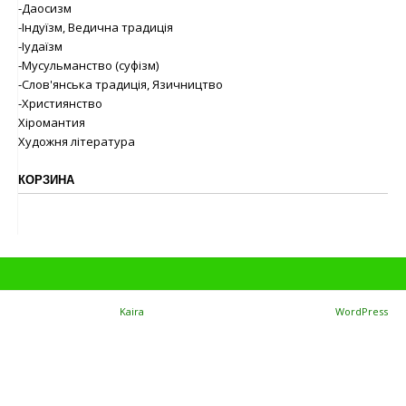
-Даосизм
-Індуїзм, Ведична традиція
-Іудаїзм
-Мусульманство (суфізм)
-Слов'янська традиція, Язичництво
-Християнство
Хіромантия
Художня література
КОРЗИНА
Theme: TopShop by
Kaira
Proudly powered by
WordPress