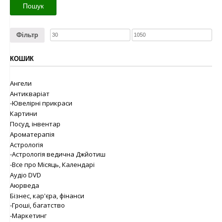
Пошук
Фільтр
КОШИК
Ангели
Антикваріат
-Ювелірні прикраси
Картини
Посуд, інвентар
Ароматерапія
Астрологія
-Астрологія ведична Джйотиш
-Все про Місяць, Календарі
Аудіо DVD
Аюрведа
Бізнес, кар'єра, фінанси
-Гроші, багатство
-Маркетинг