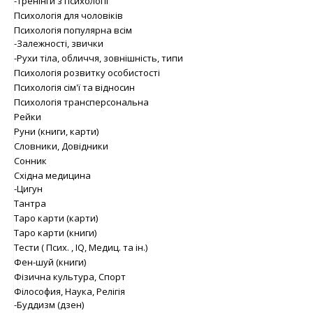
-Тренінги з психології
Психологія для чоловіків
Психологія популярна всім
-Залежності, звички
-Рухи тіла, обличчя, зовнішність, типи
Психологія розвитку особистості
Психологія сім'ї та відносин
Психологія трансперсональна
Рейки
Руни (книги, карти)
Словники, Довідники
Сонник
Східна медицина
-Цигун
Тантра
Таро карти (карти)
Таро карти (книги)
Тести ( Псих. , IQ, Медиц. та ін.)
Фен-шуй (книги)
Фізична культура, Спорт
Філософия, Наука, Релігія
-Буддизм (дзен)