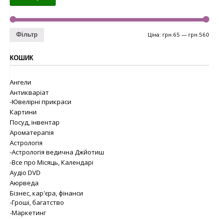
Ціна:
грн.65
—
грн.560
Фільтр
КОШИК
Ангели
Антикваріат
-Ювелірні прикраси
Картини
Посуд, інвентар
Ароматерапія
Астрологія
-Астрологія ведична Джйотиш
-Все про Місяць, Календарі
Аудіо DVD
Аюрведа
Бізнес, кар'єра, фінанси
-Гроші, багатство
-Маркетинг