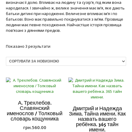
визначає її долю. Впливає на людину та сузір’я, під яким вона
народилася. І звичайно ж, велике значення має ім’я, яке дають
батьки дитині при народженні. Величезне впливає ім’я і по
батькові. Воно має правильно поєднуватися з ім’ям. Прізвище
людини має певне походження. Найчастіше історія прізвища
пов’язані з діяннями предків.
Показано 3 результати
А. Трехлебов.
Славянский
Дмитрий и Надежда
именослов / Толковый
Зима. Тайна имени. Как
словарь кощунника
назвать вашего
ребёнка. 365 тайн
грн.
560.00
имени.