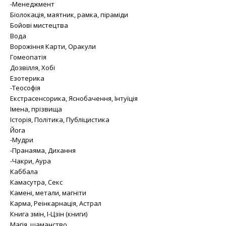
-Менеджмент
Біолокація, маятник, рамка, піраміди
Бойові мистецтва
Вода
Ворожіння Карти, Оракули
Гомеопатія
Дозвілля, Хобі
Езотерика
-Теософія
Екстрасенсорика, Яснобачення, Інтуїція
Імена, прізвища
Історія, Політика, Публіцистика
Йога
-Мудри
-Пранаяма, Дихання
-Чакри, Аура
Каббала
Камасутра, Секс
Камені, метали, магніти
Карма, Реінкарнація, Астрал
Книга змін, І-Цзін (книги)
Магія, шаманство