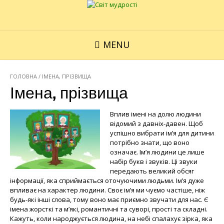
MENU
ГОЛОВНА
/ ІМЕНА, ПРІЗВИЩА
Імена, прізвища
Вплив імені на долю людини
відомий з давніх-давен. Щоб
успішно вибрати ім’я для дитини
потрібно знати, що воно
означає. Ім’я людини це лише
набір букв і звуків. Ці звуки
передають великий обсяг
інформації, яка сприймається оточуючими людьми. Ім’я дуже
впливає на характер людини. Своє ім’я ми чуємо частіше, ніж
будь-які інші слова, тому воно має приємно звучати для нас. Є
імена жорсткі та м’які, романтичні та суворі, прості та складні.
Кажуть, коли народжується людина, на небі спалахує зірка, яка