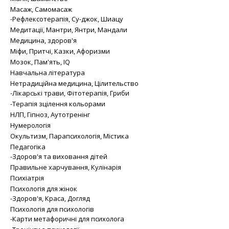
Масаж, Самомасаж
-Рефлексотерапія, Су-джок, Шиацу
Медитації, Мантри, Янтри, Мандали
Медицина, здоров'я
Міфи, Притчі, Казки, Афоризми
Мозок, Пам'ять, IQ
Навчальна література
Нетрадиційна медицина, Цілительство
-Лікарські трави, Фітотерапія, Гриби
-Терапія зцілення кольорами
НЛП, Гіпноз, Аутотренінг
Нумерологія
Окультизм, Парапсихологія, Містика
Педагогіка
-Здоров'я та виховання дітей
Правильне харчування, Кулінарія
Психіатрія
Психологія для жінок
-Здоров'я, Краса, Догляд
Психологія для психологів
-Карти метафоричні для психолога