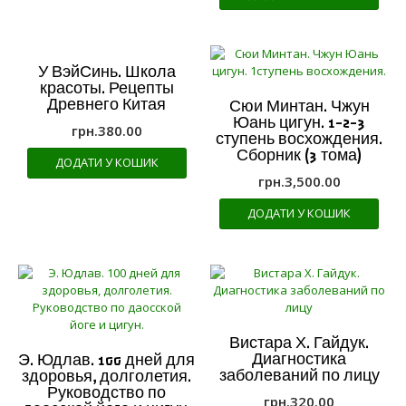
У ВэйСинь. Школа
красоты. Рецепты
Древнего Китая
Сюи Минтан. Чжун
Юань цигун. 1-2-3
грн.
380.00
ступень восхождения.
Сборник (3 тома)
ДОДАТИ У КОШИК
грн.
3,500.00
ДОДАТИ У КОШИК
Вистара Х. Гайдук.
Диагностика
Э. Юдлав. 100 дней для
заболеваний по лицу
здоровья, долголетия.
Руководство по
грн.
320.00