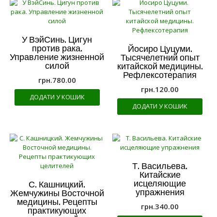
У ВэйСинь. Цигун
против рака.
Йосиро Цуцуми.
Управление жизненной
Тысячелетний опыт
силой
китайской медицины.
Рефлексотерапия
грн.
780.00
грн.
120.00
ДОДАТИ У КОШИК
ДОДАТИ У КОШИК
Т. Васильева.
Китайские
исцеляющие
С. Кашницкий.
упражнения
Жемчужины Восточной
медицины. Рецепты
грн.
340.00
практикующих