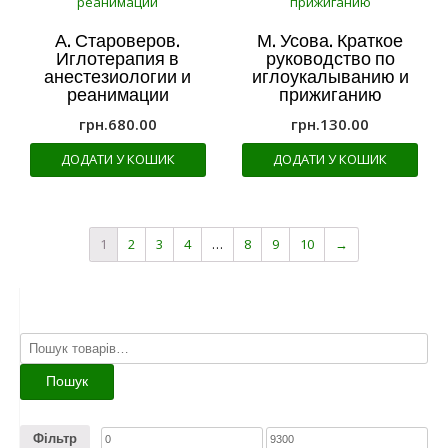
А. Староверов.
М. Усова. Краткое
Иглотерапия в
руководство по
анестезиологии и
иглоукалыванию и
реанимации
прижиганию
грн.
680.00
грн.
130.00
ДОДАТИ У КОШИК
ДОДАТИ У КОШИК
1
2
3
4
…
8
9
10
→
Шукати:
Пошук
Фільтр