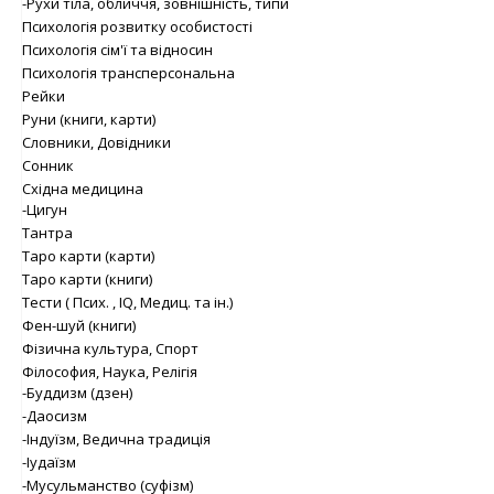
-Рухи тіла, обличчя, зовнішність, типи
Психологія розвитку особистості
Психологія сім'ї та відносин
Психологія трансперсональна
Рейки
Руни (книги, карти)
Словники, Довідники
Сонник
Східна медицина
-Цигун
Тантра
Таро карти (карти)
Таро карти (книги)
Тести ( Псих. , IQ, Медиц. та ін.)
Фен-шуй (книги)
Фізична культура, Спорт
Філософия, Наука, Релігія
-Буддизм (дзен)
-Даосизм
-Індуїзм, Ведична традиція
-Іудаїзм
-Мусульманство (суфізм)