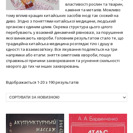
властивості рослин та тварин,
каміння та металів. Можливо
тому вплив кращих китайських засобів іноді так схожий на
диво. Згідно з поняттями китайської медицини, людський
організм є єдиним цілим. Окрема структура цього цілого
перебувають у взаємній динамічній рівновазі, за порушення
якої виникають хвороби. Головним результатом стало те, що
традиційна китайська медицина розглядає тіло і душу в
єдності та взаємозв’язку. Все лікування поділяється на три
напрямки або етапи: зняття симптомів хвороби, пошук
справжньої причини захворювання та усунення схильності
хворого до тих чи інших захворювань
Відображається 1-20 з 190 результатів