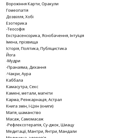
Ворожіння Карти, Оракули
Гомеопатія
Дозвілля, Хобі
Езотерика
-Теософія
Екстрасенсорика, Яснобачення, Інтуїція
Імена, прізвища
Історія, Політика, Публіцистика
Йога
-Мудри
-Пранаяма, Дихання
-Чакри, Аура
Каббала
Камасутра, Секс
Камені, метали, магніти
Карма, Реінкарнація, Астрал
Книга змін, І-Цзін (книги)
Магія, шаманство
Масаж, Самомасаж
-Рефлексотерапія, Су-джок, Шиацу
Медитації, Мантри, Янтри, Мандали
Медицина, здоров'я