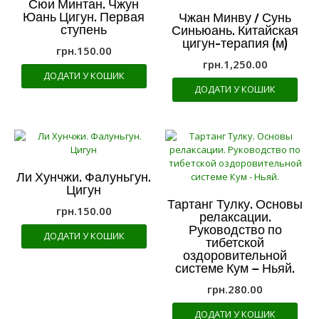
Сюи Минтан. Чжун
Юань Цигун. Первая
Чжан Минву / Сунь
ступень
Синьюань. Китайская
цигун-терапия (м)
грн.
150.00
грн.
1,250.00
ДОДАТИ У КОШИК
ДОДАТИ У КОШИК
Ли Хунчжи. Фалуньгун.
Цигун
Тартанг Тулку. Основы
грн.
150.00
релаксации.
Руководство по
ДОДАТИ У КОШИК
тибетской
оздоровительной
системе Кум – Ньяй.
грн.
280.00
ДОДАТИ У КОШИК