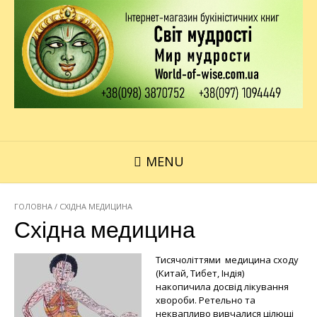
MENU
ГОЛОВНА
/ СХІДНА МЕДИЦИНА
Східна медицина
Тисячоліттями медицина сходу
(Китай, Тибет, Індія)
накопичила досвід лікування
хвороби. Ретельно та
неквапливо вивчалися цілющі