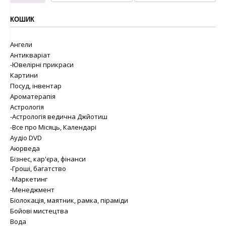
КОШИК
Ангели
Антикваріат
-Ювелірні прикраси
Картини
Посуд, інвентар
Ароматерапія
Астрологія
-Астрологія ведична Джйотиш
-Все про Місяць, Календарі
Аудіо DVD
Аюрведа
Бізнес, кар'єра, фінанси
-Гроші, багатство
-Маркетинг
-Менеджмент
Біолокація, маятник, рамка, піраміди
Бойові мистецтва
Вода