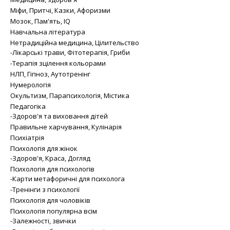
Міфи, Притчі, Казки, Афоризми
Мозок, Пам'ять, IQ
Навчальна література
Нетрадиційна медицина, Цілительство
-Лікарські трави, Фітотерапія, Гриби
-Терапія зцілення кольорами
НЛП, Гіпноз, Аутотренінг
Нумерологія
Окультизм, Парапсихологія, Містика
Педагогіка
-Здоров'я та виховання дітей
Правильне харчування, Кулінарія
Психіатрія
Психологія для жінок
-Здоров'я, Краса, Догляд
Психологія для психологів
-Карти метафоричні для психолога
-Тренінги з психології
Психологія для чоловіків
Психологія популярна всім
-Залежності, звички