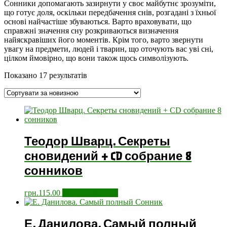
Сонники допомагають зазирнути у своє майбутнє зрозуміти,
що готує доля, оскільки передбачення снів, розгадані з їхньої
основі найчастіше збуваються. Варто враховувати, що
справжні значення сну розкриваються визначення
найяскравіших його моментів. Крім того, варто звернути
увагу на предмети, людей і тварин, що оточують вас уві сні,
цілком ймовірно, що вони також щось символізують.
Показано 17 результатів
Теодор Шварц. Секреты
сновидений + CD собрание 8
сонников
грн.
115.00
Додати у кошик
Е. Данилова. Самый полный