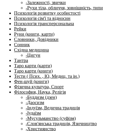
-Залежності, звички
-Рухи тіла, обличчя, зовнішність, типи
Психологія розвитку особистості
Психологія сім'ї та відносин
Психологія трансперсональна
Рейки
Руни (книги, карти)
Словники, Довідники
Сонник
Східна медицина
-Цигун
Тантра
Таро карти (карти)
Таро карти (книги)
Тести ( Псих. , IQ, Медиц. та ін.)
Фен-шуй (книги)
Фізична культура, Спорт
Філософия, Наука, Релігія
-Буддизм (дзен)
-Даосизм
-Індуїзм, Ведична традиція
-Іудаїзм
-Мусульманство (суфізм)
-Слов'янська традиція, Язичництво
-Християнство