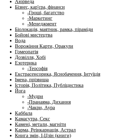
Аюрведа
Бізнес, кар'єра, фінанси
-Гроші, багатство
-Маркетинг
-Менеджмент
Біолокація, маятник, рамка, піраміди
Бойові мистецтва
Вода
Ворожіння Карти, Оракули
Гомеопатія
Дозвілля, Хобі
Езотерика
-Теософія
Екстрасенсорика, Яснобачення, Інтуїція
Імена, прізвища
Історія, Політика, Публіцистика
Йога
-Мудри
-Пранаяма, Дихання
-Чакри, Аура
Каббала
Камасутра, Секс
Камені, метали, магніти
Карма, Реінкарнація, Астрал
Книга змін, І-Цзін (книги)