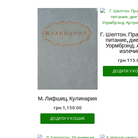
Г. Шелтон. Пр
питание, дие
Уормбрэнд. 
излечи
грн.
115.
ДОДАТИ У К
М. Лифшиц. Кулинария
грн.
1,150.00
ДОДАТИ У КОШИК