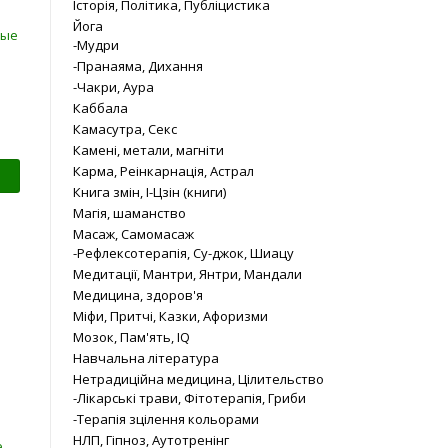
Історія, Політика, Публіцистика
Йога
-Мудри
-Пранаяма, Дихання
-Чакри, Аура
Каббала
Камасутра, Секс
Камені, метали, магніти
Карма, Реінкарнація, Астрал
Книга змін, І-Цзін (книги)
Магія, шаманство
Масаж, Самомасаж
-Рефлексотерапія, Су-джок, Шиацу
Медитації, Мантри, Янтри, Мандали
Медицина, здоров'я
Міфи, Притчі, Казки, Афоризми
Мозок, Пам'ять, IQ
Навчальна література
Нетрадиційна медицина, Цілительство
-Лікарські трави, Фітотерапія, Гриби
-Терапія зцілення кольорами
НЛП, Гіпноз, Аутотренінг