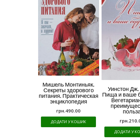
Мишель Монтиньяк.
Уинстон Дж. 
Секреты здорового
Пища и ваше 
питания. Практическая
Вегетариа
энциклопедия
преимущес
грн.
490.00
польз
грн.
210.
ДОДАТИ У КОШИК
ДОДАТИ У К