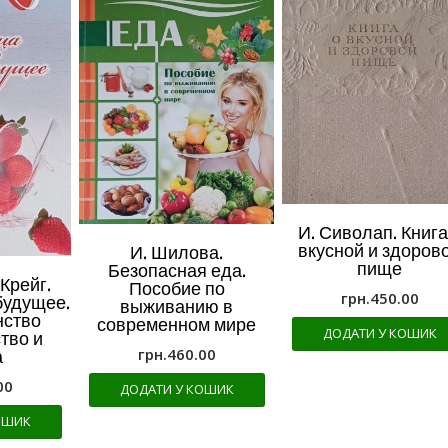
И. Сиволап. Книга
вкусной и здоров
И. Шилова.
пище
Безопасная еда.
Крейг.
Пособие по
грн.
450.00
будущее.
выживанию в
нство
современном мире
ДОДАТИ У КОШИК
тво и
грн.
460.00
а
00
ДОДАТИ У КОШИК
ОШИК