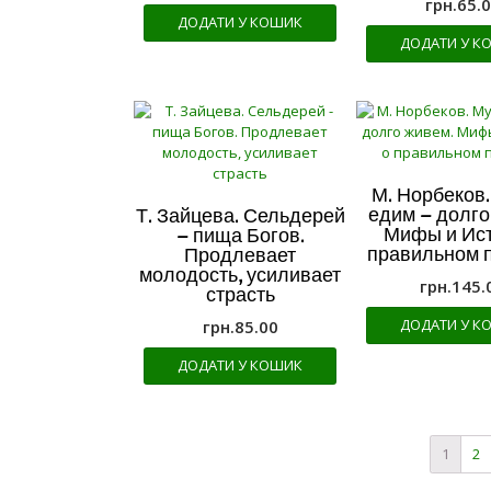
грн.
65.
ДОДАТИ У КОШИК
ДОДАТИ У К
М. Норбеков
едим – долго
Т. Зайцева. Сельдерей
Мифы и Ист
– пища Богов.
правильном 
Продлевает
молодость, усиливает
грн.
145.
страсть
ДОДАТИ У К
грн.
85.00
ДОДАТИ У КОШИК
1
2