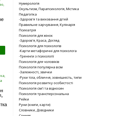
Нумерологія
Окультизм, Парапсихологія, Містика
Педагогіка
-Здоров'я та виховання дітей
ое
Правильне харчування, Кулінарія
,
Психіатрія
Психологія для жінок
-Здоров'я, Краса, Догляд
Психологія для психологів
-Карти метафоричні для психолога
-Тренінги з психології
Психологія для чоловіків
Психологія популярна всім
-Залежності, звички
-Рухи тіла, обличчя, зовнішність, типи
Психологія розвитку особистості
Психологія сім'ї та відносин
он
Психологія трансперсональна
,
Рейки
тка
Руни (книги, карти)
Словники, Довідники
Сонник