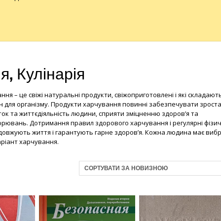
, Кулінарія
ня – це свіжі натуральні продукти, свіжоприготовлені і які складають
 для організму. Продукти харчування повинні забезпечувати зроста
к та життєдіяльність людини, сприяти зміцненню здоров’я та
рювань. Дотримання правил здорового харчування і регулярні фізич
овжують життя і гарантують гарне здоров’я. Кожна людина має виб
аріант харчування.