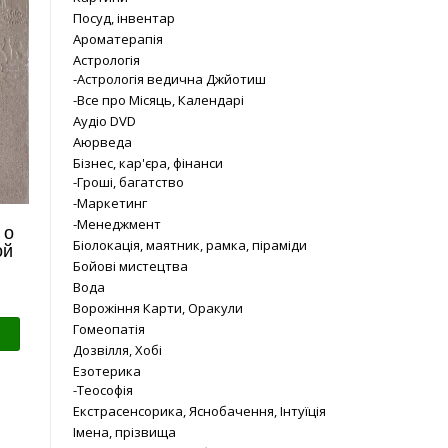
Посуд, інвентар
Ароматерапія
Астрологія
-Астрологія ведична Джйотиш
-Все про Місяць, Календарі
Аудіо DVD
Аюрведа
Бізнес, кар'єра, фінанси
-Гроші, багатство
-Маркетинг
-Менеджмент
 о
Біолокація, маятник, рамка, піраміди
ой
Бойові мистецтва
Вода
Ворожіння Карти, Оракули
Гомеопатія
Дозвілля, Хобі
Езотерика
-Теософія
Екстрасенсорика, Яснобачення, Інтуїція
Імена, прізвища