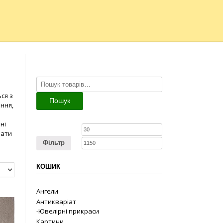
Шукати:
ся з
Пошук
ння,
ні
рати
Фільтр
КОШИК
Ангели
Антикваріат
-Ювелірні прикраси
Картини