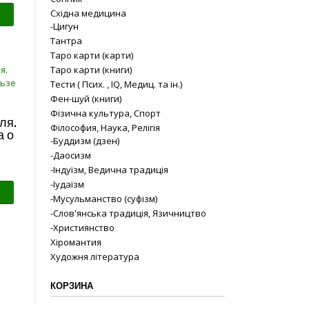
Східна медицина
-Цигун
Тантра
Таро карти (карти)
Таро карти (книги)
Тести ( Псих. , IQ, Медиц. та ін.)
Фен-шуй (книги)
Фізична культура, Спорт
ля.
Філософия, Наука, Релігія
 о
-Буддизм (дзен)
-Даосизм
-Індуїзм, Ведична традиція
-Іудаїзм
-Мусульманство (суфізм)
-Слов'янська традиція, Язичництво
-Християнство
Хіромантия
Художня література
КОРЗИНА