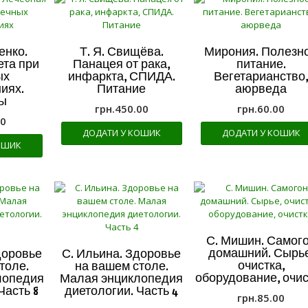
енко.
Т. Я. Свищёва.
Мирония. Полезн
ета при
Панацея от рака,
питание.
ых
инфаркта, СПИДА.
Вегетарианство
иях.
Питание
аюрведа
ы
грн.
450.00
грн.
60.00
00
ДОДАТИ У КОШИК
ДОДАТИ У КОШИК
ОШИК
С. Мишин. Самог
домашний. Сырье
доровье
С. Ильина. Здоровье
очистка,
толе.
на вашем столе.
оборудование, очис
лопедия
Малая энциклопедия
Часть 8
диетологии. Часть 4
грн.
85.00