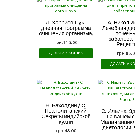
Л. Харрисон. 30-
А. Никольч
дневная программа
Лечебная ди
очищения организма.
почечн
заболеван
грн.
115.00
Рецепт
ДОДАТИ У КОШИК
грн.
85.
ДОДАТИ У К
Н. Бахолдин / С.
Неаполитанский.
С. Ильина. З
Секреты индийской
на вашем с
кухни
Малая энцик
диетологии. 
грн.
48.00