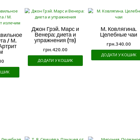
Джон Грэй. Марс и
М. Ковлягина.
Венера: диета и
Целебные чаи
авильное
упражнения (тв)
та / М.
грн.
340.00
Артрит
грн.
420.00
м
ДОДАТИ У КОШИК
ДОДАТИ У КОШИК
00
ОШИК