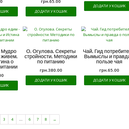
00
грн.
65.00
ДОДАТИ У КОШИК
ОШИК
ДОДАТИ У КОШИК
. Мудро
О. Огулова. Секреты
Чай. Гид потребите
 живем.
стройности. Методики
Вымыслы и правда
ина о
по питанию
пользе чая
питании
грн.
380.00
грн.
65.00
00
ДОДАТИ У КОШИК
ДОДАТИ У КОШИК
ОШИК
3
4
…
6
7
8
→