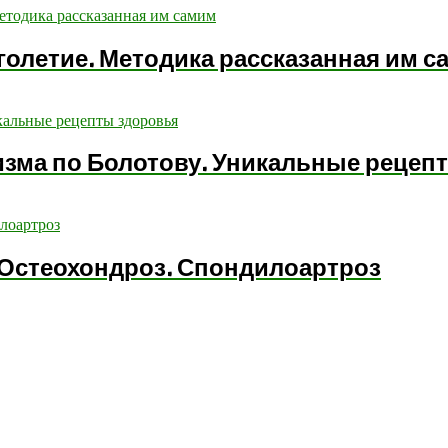
голетие. Методика рассказанная им с
изма по Болотову. Уникальные рецеп
 Остеохондроз. Спондилоартроз