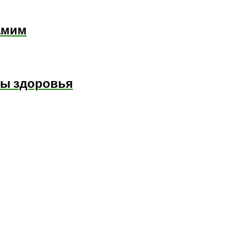
амим
ты здоровья