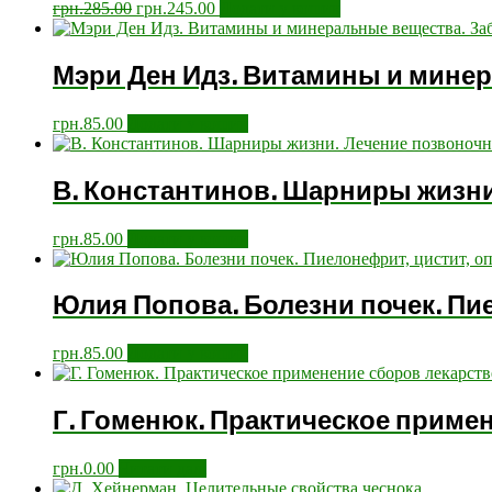
грн.
285.00
грн.
245.00
Додати у кошик
Мэри Ден Идз. Витамины и минер
грн.
85.00
Додати у кошик
В. Константинов. Шарниры жизни
грн.
85.00
Додати у кошик
Юлия Попова. Болезни почек. Пи
грн.
85.00
Додати у кошик
Г. Гоменюк. Практическое приме
грн.
0.00
Читати далі