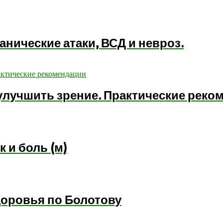
анические атаки, ВСД и невроз.
улучшить зрение. Практические реко
 и боль (м)
здоровья по Болотову