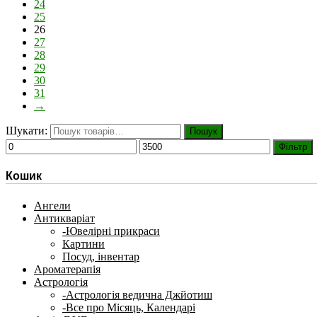
24
25
26
27
28
29
30
31
→
Шукати:
Пошук
Фільтр
Кошик
Ангели
Антикваріат
-Ювелірні прикраси
Картини
Посуд, інвентар
Ароматерапія
Астрологія
-Астрологія ведична Джйотиш
-Все про Місяць, Календарі