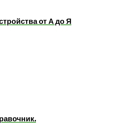
тройства от А до Я
равочник.