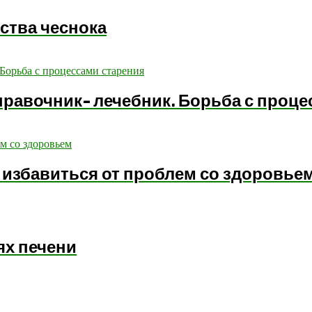
ства чеснока
правочник- лечебник. Борьба с проце
к избавиться от проблем со здоровье
ях печени