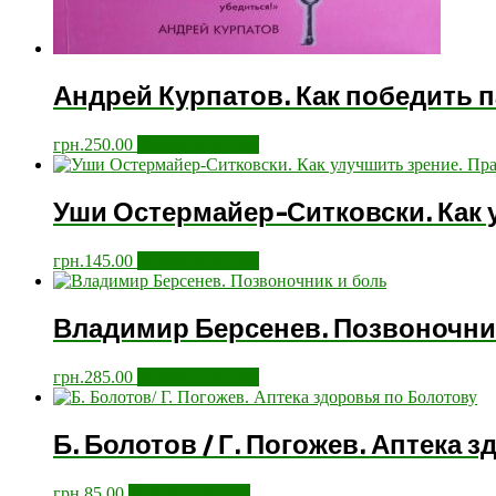
Андрей Курпатов. Как победить п
грн.
250.00
Додати у кошик
Уши Остермайер-Ситковски. Как 
грн.
145.00
Додати у кошик
Владимир Берсенев. Позвоночник
грн.
285.00
Додати у кошик
Б. Болотов / Г. Погожев. Аптека 
грн.
85.00
Додати у кошик