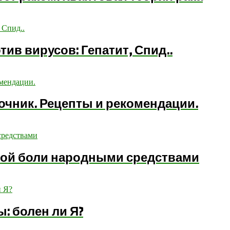
ив вирусов: Гепатит, Спид..
очник. Рецепты и рекомендации.
вной боли народными средствами
: болен ли Я?