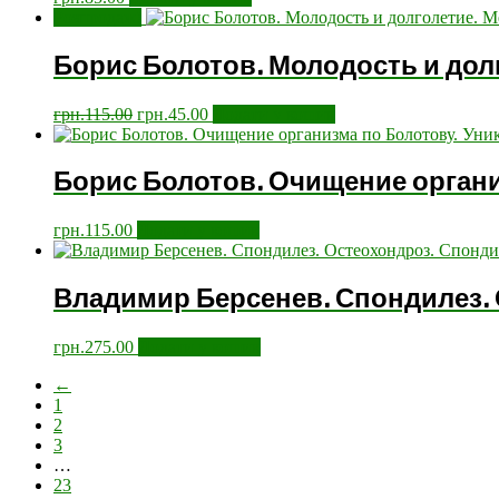
Розпродаж!
Борис Болотов. Молодость и дол
грн.
115.00
грн.
45.00
Додати у кошик
Борис Болотов. Очищение орган
грн.
115.00
Додати у кошик
Владимир Берсенев. Спондилез.
грн.
275.00
Додати у кошик
←
1
2
3
…
23