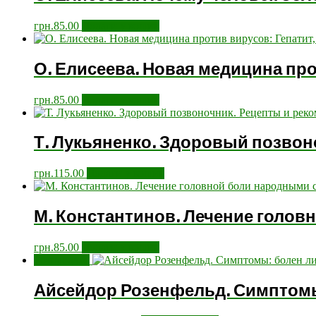
грн.
85.00
Додати у кошик
О. Елисеева. Новая медицина прот
грн.
85.00
Додати у кошик
Т. Лукьяненко. Здоровый позвон
грн.
115.00
Додати у кошик
М. Константинов. Лечение голо
грн.
85.00
Додати у кошик
Розпродаж!
Айсейдор Розенфельд. Симптомы