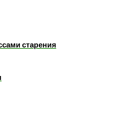
ссами старения
м