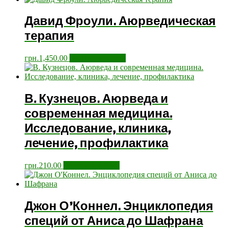
Давид Фроули. Аюрведическая
терапия
грн.
1,450.00
Додати у кошик
В. Кузнецов. Аюрведа и
современная медицина.
Исследование, клиника,
лечение, профилактика
грн.
210.00
Додати у кошик
Джон О’Коннел. Энциклопедия
специй от Аниса до Шафрана