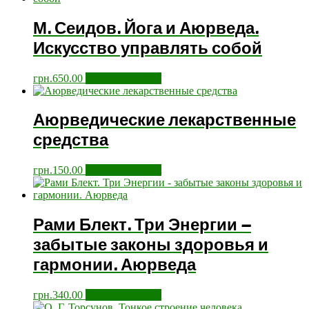
М. Сеидов. Йога и Аюрведа.
Искусство управлять собой
грн.
650.00
Додати у кошик
Аюрведические лекарственные
средства
грн.
150.00
Додати у кошик
Рами Блект. Три Энергии –
забытые законы здоровья и
гармонии. Аюрведа
грн.
340.00
Додати у кошик