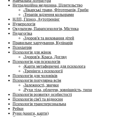
Навчальна література
Нетрадиційна медицина, Цілительство
-Лікарські трави, Фітотерапія, Гриби
-Терапія зцілення кольорами
НЛП, Гіпноз, Аутотренінг
Нумерологія
Окультизм, Парапсихологія, Містика
Педагогіка
-Здоров'я та виховання дітей
Правильне харчування, Кулінарія
Психіатрія
Психологія для жінок
-Здоров'я, Краса, Догляд
Психологія для психологів
-Карти метафоричні для психолога
-Тренінги з психології
Психологія для чоловіків
Психологія популярна всім
-Залежності, звички
-Рухи тіла, обличчя, зовнішність, типи
Психологія розвитку особистості
Психологія сім'ї та відносин
Психологія трансперсональна
Рейки
Руни (книги, карти)