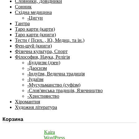
Словники, Довідники
Сонник
Східна медицина
-Цигун
Тантра
Таро карти (карти)
Таро карти (книги)
Тести ( Псих. , IQ, Медиц. та ін.)
Фен-шуй (книги)
Фізична культура, Спорт
Філософия, Наука, Релігія
-Буддизм (дзен)
-Даосизм
-Індуїзм, Ведична традиція
-Іудаїзм
-Мусульманство (суфізм)
-Слов'янська традиція, Язичництво
-Християнство
Хіромантия
Художня література
Корзина
Theme: TopShop by
Kaira
Proudly powered by
WordPress