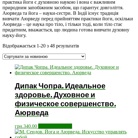
практика йоги є духовною наукою і вона є важливим
природним запобіжним засобом, що гарантує довголіття.
Аюрведа та йога – науки-сестри. В Індії існує традиція
вивчати Аюрведу перед прийняттям практики йоги, оскільки
Аюрведа – це наука про тіло, і тільки тоді, коли тіло стає
придатним, вважається, що людина готова вивчати духовну
науку-йогу.
Відображається 1-20 з 48 результатів
Дипак Чопра. Идеальное
здоровье. Духовное и
физическое совершенство.
Аюрведа
грн.
340.00
Додати у кошик