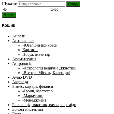
Шукати:
Пошук
Фільтр
Кошик
Ангели
Антикваріат
-Ювелірні прикраси
Картини
Посуд, інвентар
Ароматерапія
Астрологія
-Астрологія ведична Джйотиш
-Все про Місяць, Календарі
Аудіо DVD
Аюрведа
Бізнес, кар'єра, фінанси
-Гроші, багатство
-Маркетинг
-Менеджмент
Біолокація, маятник, рамка, піраміди
Бойові мистецтва
Вода