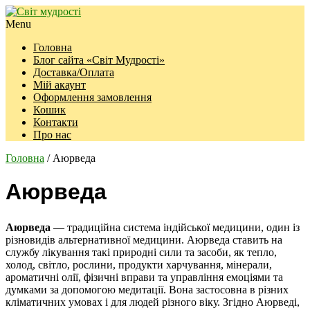
Menu
Головна
Блог сайта «Світ Мудрості»
Доставка/Оплата
Мій акаунт
Оформлення замовлення
Кошик
Контакти
Про нас
Головна
/ Аюрведа
Аюрведа
Аюрведа
— традиційна система індійської медицини, один із
різновидів альтернативної медицини. Аюрведа ставить на
службу лікування такі природні сили та засоби, як тепло,
холод, світло, рослини, продукти харчування, мінерали,
ароматичні олії, фізичні вправи та управління емоціями та
думками за допомогою медитації. Вона застосовна в різних
кліматичних умовах і для людей різного віку. Згідно Аюрведі,