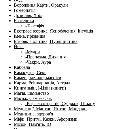
Ворожіння Карти, Оракули
Гомеопатія
Дозвілля, Хобі
Езотерика
-Теософія
Екстрасенсорика, Яснобачення, Інтуїція
Імена, прізвища
Історія, Політика, Публіцистика
Йога
-Мудри
-Пранаяма, Дихання
-Чакри, Аура
Каббала
Камасутра, Секс
Камені, метали, магніти
Карма, Реінкарнація, Астрал
Книга змін, І-Цзін (книги)
Магія, шаманство
Масаж, Самомасаж
-Рефлексотерапія, Су-джок, Шиацу
Медитації, Мантри, Янтри, Мандали
Медицина, здоров'я
Міфи, Притчі, Казки, Афоризми
Мозок, Пам'ять, IQ