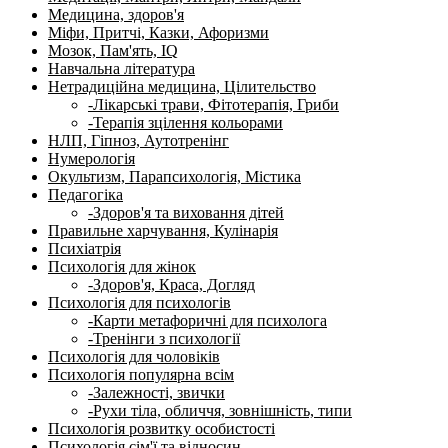
Медицина, здоров'я
Міфи, Притчі, Казки, Афоризми
Мозок, Пам'ять, IQ
Навчальна література
Нетрадиційна медицина, Цілительство
-Лікарські трави, Фітотерапія, Гриби
-Терапія зцілення кольорами
НЛП, Гіпноз, Аутотренінг
Нумерологія
Окультизм, Парапсихологія, Містика
Педагогіка
-Здоров'я та виховання дітей
Правильне харчування, Кулінарія
Психіатрія
Психологія для жінок
-Здоров'я, Краса, Догляд
Психологія для психологів
-Карти метафоричні для психолога
-Тренінги з психології
Психологія для чоловіків
Психологія популярна всім
-Залежності, звички
-Рухи тіла, обличчя, зовнішність, типи
Психологія розвитку особистості
Психологія сім'ї та відносин