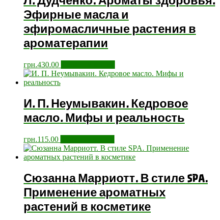
Л. Дудченко. Ароматы здоровья.
Эфирные масла и
эфиромасличные растения в
ароматерапии
грн.
430.00
Додати у кошик
И. П. Неумывакин. Кедровое
масло. Мифы и реальность
грн.
115.00
Додати у кошик
Сюзанна Марриотт. В стиле SPA.
Применение ароматных
растений в косметике