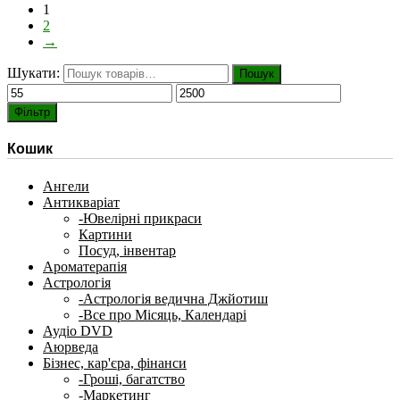
1
2
→
Шукати:
Пошук
Фільтр
Кошик
Ангели
Антикваріат
-Ювелірні прикраси
Картини
Посуд, інвентар
Ароматерапія
Астрологія
-Астрологія ведична Джйотиш
-Все про Місяць, Календарі
Аудіо DVD
Аюрведа
Бізнес, кар'єра, фінанси
-Гроші, багатство
-Маркетинг