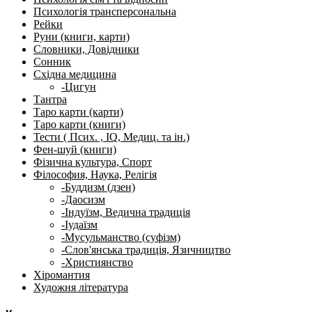
Психологія трансперсональна
Рейки
Руни (книги, карти)
Словники, Довідники
Сонник
Східна медицина
-Цигун
Тантра
Таро карти (карти)
Таро карти (книги)
Тести ( Псих. , IQ, Медиц. та ін.)
Фен-шуй (книги)
Фізична культура, Спорт
Філософия, Наука, Релігія
-Буддизм (дзен)
-Даосизм
-Індуїзм, Ведична традиція
-Іудаїзм
-Мусульманство (суфізм)
-Слов'янська традиція, Язичництво
-Християнство
Хіромантия
Художня література