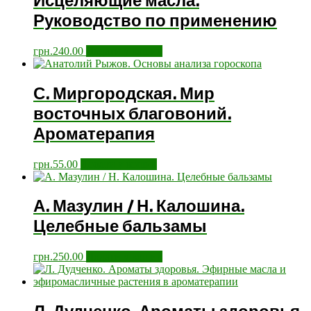
Исцеляющие масла.
Руководство по применению
грн.
240.00
Додати у кошик
С. Миргородская. Мир
восточных благовоний.
Ароматерапия
грн.
55.00
Додати у кошик
А. Мазулин / Н. Калошина.
Целебные бальзамы
грн.
250.00
Додати у кошик