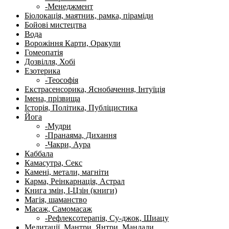
-Менеджмент
Біолокація, маятник, рамка, піраміди
Бойові мистецтва
Вода
Ворожіння Карти, Оракули
Гомеопатія
Дозвілля, Хобі
Езотерика
-Теософія
Екстрасенсорика, Яснобачення, Інтуїція
Імена, прізвища
Історія, Політика, Публіцистика
Йога
-Мудри
-Пранаяма, Дихання
-Чакри, Аура
Каббала
Камасутра, Секс
Камені, метали, магніти
Карма, Реінкарнація, Астрал
Книга змін, І-Цзін (книги)
Магія, шаманство
Масаж, Самомасаж
-Рефлексотерапія, Су-джок, Шиацу
Медитації, Мантри, Янтри, Мандали