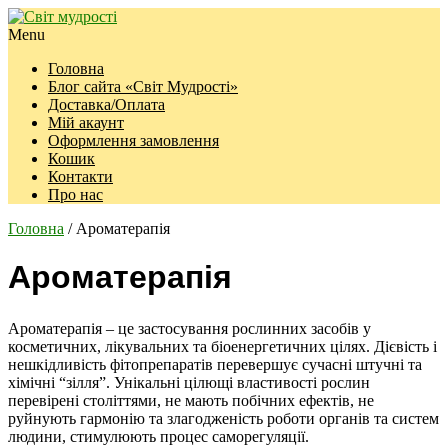
Menu
Головна
Блог сайта «Світ Мудрості»
Доставка/Оплата
Мій акаунт
Оформлення замовлення
Кошик
Контакти
Про нас
Головна
/ Ароматерапія
Ароматерапія
Ароматерапія – це застосування рослинних засобів у
косметичних, лікувальних та біоенергетичних цілях. Дієвість і
нешкідливість фітопрепаратів перевершує сучасні штучні та
хімічні “зілля”. Унікальні цілющі властивості рослин
перевірені століттями, не мають побічних ефектів, не
руйнують гармонію та злагодженість роботи органів та систем
людини, стимулюють процес саморегуляції.